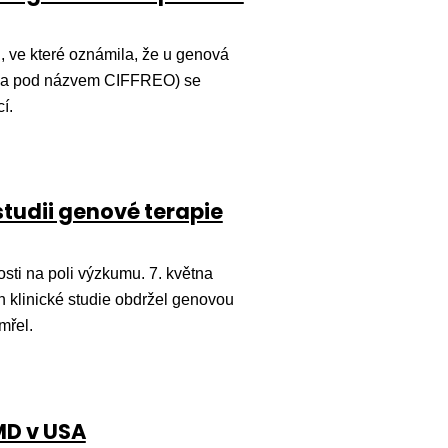
, ve které oznámila, že u genová
bíhala pod názvem CIFFREO) se
í.
studii genové terapie
ti na poli výzkumu. 7. května
ch klinické studie obdržel genovou
mřel.
MD v USA