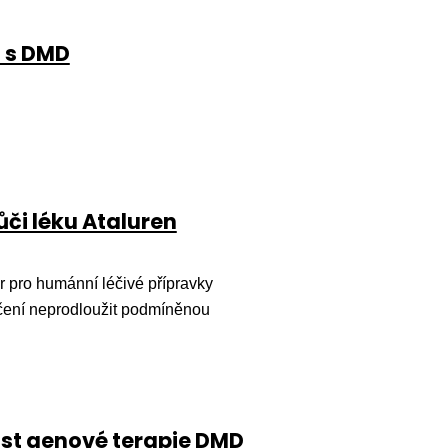
ů s DMD
ůči léku Ataluren
 pro humánní léčivé přípravky
čení neprodloužit podmíněnou
ost genové terapie DMD