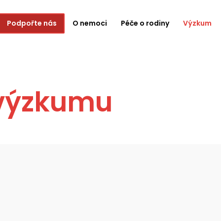
Podpořte nás
O nemoci
Péče o rodiny
Výzkum
 výzkumu