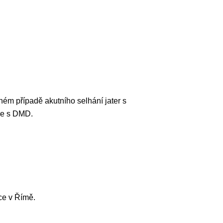
ém případě akutního selhání jater s
ce s DMD.
ce v Římě.