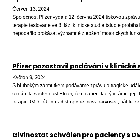
Červen 13, 2024
Společnost Pfizer vydala 12. června 2024 tiskovou zprávu
terapie testované ve 3. fázi klinické studie (studie pro
nepodařilo prokázat významné zlepšení motorických funkc
Pfizer pozastavil podávání v klinické 
Květen 9, 2024
S hlubokým zármutkem podáváme zprávu o tragické událos
oznámila společnost Pfizer, že chlapec, který v rámci jeji
terapii DMD, lék fordadistrogene movaparvovec, náhle ze
Givinostat schválen pro pacienty s D