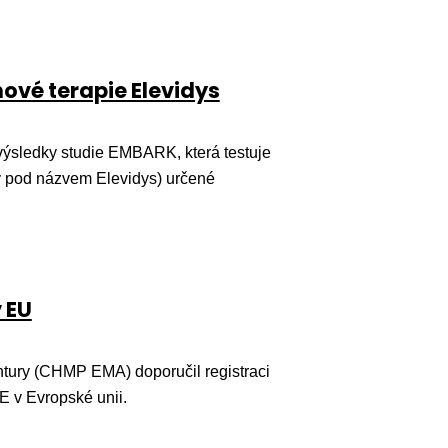
ové terapie Elevidys
ýsledky studie EMBARK, která testuje
ý pod názvem Elevidys) určené
 EU
ntury (CHMP EMA) doporučil registraci
v Evropské unii.