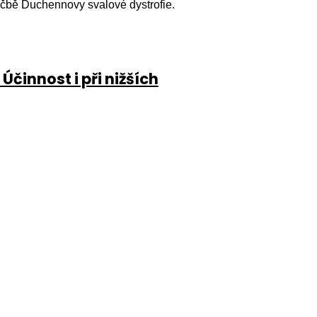
éčbě Duchennovy svalové dystrofie.
Účinnost i při nižších