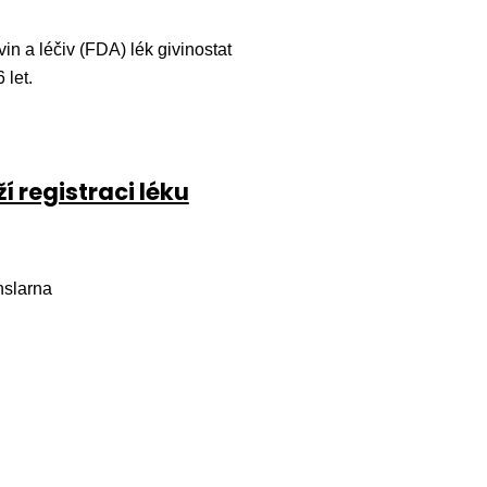
in a léčiv (FDA) lék givinostat
 let.
 registraci léku
nslarna