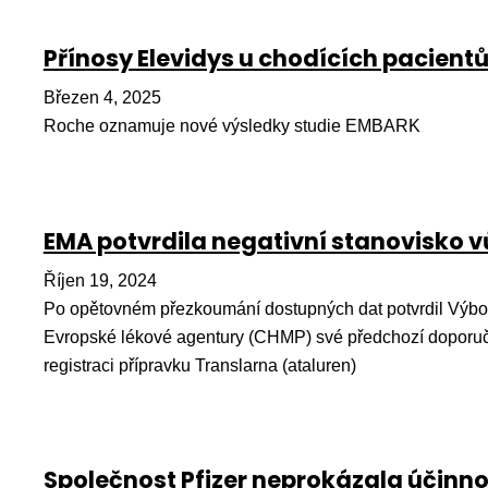
Přínosy Elevidys u chodících pacient
Březen 4, 2025
Roche oznamuje nové výsledky studie EMBARK
EMA potvrdila negativní stanovisko v
Říjen 19, 2024
Po opětovném přezkoumání dostupných dat potvrdil Výbor
Evropské lékové agentury (CHMP) své předchozí doporu
registraci přípravku Translarna (ataluren)
Společnost Pfizer neprokázala účinn