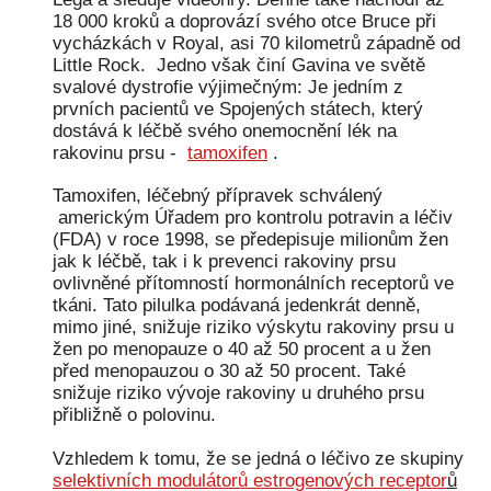
18 000 kroků a doprovází svého otce Bruce při
Pé
vycházkách v Royal, asi 70 kilometrů západně od
Little Rock. Jedno však činí Gavina ve světě
svalové dystrofie výjimečným: Je jedním z
p
prvních pacientů ve Spojených státech, který
dostává k léčbě svého onemocnění lék na
rakovinu prsu -
tamoxifen
.
k
Tamoxifen, léčebný přípravek schválený
americkým Úřadem pro kontrolu potravin a léčiv
p
(FDA) v roce 1998, se předepisuje milionům žen
jak k léčbě, tak i k prevenci rakoviny prsu
ovlivněné přítomností hormonálních receptorů ve
tkáni. Tato pilulka podávaná jedenkrát denně,
mimo jiné, snižuje riziko výskytu rakoviny prsu u
p
žen po menopauze o 40 až 50 procent a u žen
před menopauzou o 30 až 50 procent. Také
snižuje riziko vývoje rakoviny u druhého prsu
přibližně o polovinu.
Vzhledem k tomu, že se jedná o léčivo ze skupiny
selektivních modulátorů estrogenových receptor
ů