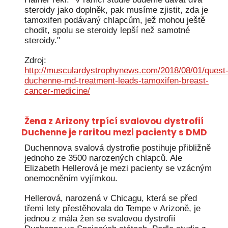
steroidy jako doplněk, pak musíme zjistit, zda je
tamoxifen podávaný chlapcům, jež mohou ještě
chodit, spolu se steroidy lepší než samotné
steroidy."
Zdroj:
http://musculardystrophynews.com/2018/08/01/quest
duchenne-md-treatment-leads-tamoxifen-breast-
cancer-medicine/
Žena z Arizony trpící svalovou dystrofií
Duchenne je raritou mezi pacienty s DMD
Duchennova svalová dystrofie postihuje přibližně
jednoho ze 3500 narozených chlapců. Ale
Elizabeth Hellerová je mezi pacienty se vzácným
onemocněním vyjímkou.
Hellerová, narozená v Chicagu, která se před
třemi lety přestěhovala do Tempe v Arizoně, je
jednou z mála žen se svalovou dystrofií