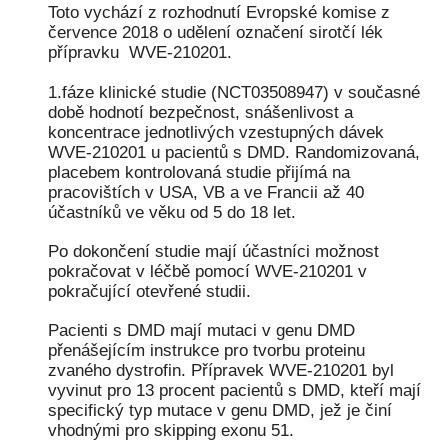
Toto vychází z rozhodnutí Evropské komise z
července 2018 o udělení označení sirotčí lék
přípravku WVE-210201.
1.fáze klinické studie (NCT03508947) v současné
době hodnotí bezpečnost, snášenlivost a
koncentrace jednotlivých vzestupných dávek
WVE-210201 u pacientů s DMD. Randomizovaná,
placebem kontrolovaná studie přijímá na
pracovištích v USA, VB a ve Francii až 40
účastníků ve věku od 5 do 18 let.
Po dokončení studie mají účastníci možnost
pokračovat v léčbě pomocí WVE-210201 v
pokračující otevřené studii.
Pacienti s DMD mají mutaci v genu DMD
přenášejícím instrukce pro tvorbu proteinu
zvaného dystrofin. Přípravek WVE-210201 byl
vyvinut pro 13 procent pacientů s DMD, kteří mají
specifický typ mutace v genu DMD, jež je činí
vhodnými pro skipping exonu 51.