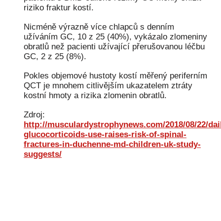
riziko fraktur kostí.
Nicméně výrazně více chlapců s denním
užíváním GC, 10 z 25 (40%), vykázalo zlomeniny
obratlů než pacienti užívající přerušovanou léčbu
GC, 2 z 25 (8%).
Pokles objemové hustoty kostí měřený periferním
QCT je mnohem citlivějším ukazatelem ztráty
kostní hmoty a rizika zlomenin obratlů.
Zdroj:
http://musculardystrophynews.com/2018/08/22/dai
glucocorticoids-use-raises-risk-of-spinal-
fractures-in-duchenne-md-children-uk-study-
suggests/