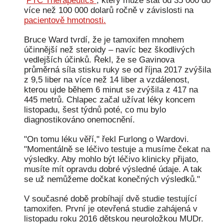
PTC Therapeutics
, který může stát od 35 000 do
více než 100 000 dolarů ročně v závislosti na
pacientově hmotnosti.
O 
Bruce Ward tvrdí, že je tamoxifen mnohem
účinnější než steroidy – navíc bez škodlivých
vedlejších účinků. Řekl, že se Gavinova
průměrná síla stisku ruky se od října 2017 zvýšila
z 9,5 liber na více než 14 liber a vzdálenost,
kterou ujde během 6 minut se zvýšila z 417 na
445 metrů. Chlapec začal užívat léky koncem
listopadu, šest týdnů poté, co mu bylo
dá
diagnostikováno onemocnění.
"On tomu léku věří," řekl Furlong o Wardovi.
"Momentálně se léčivo testuje a musíme čekat na
výsledky. Aby mohlo být léčivo klinicky přijato,
musíte mít opravdu dobré výsledné údaje. A tak
Ko
se už nemůžeme dočkat konečných výsledků."
V současné době probíhají dvě studie testující
tamoxifen. První je otevřená studie zahájená v
listopadu roku 2016 dětskou neuroložkou MUDr.