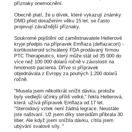
příznaky onemocnění.
Obecně platí, že u dívek, které vykazují známky
DMD před dosažením věku 15 let, se často
projevují závažnější příznaky.
Soukromé pojištění od zaměstnavatele Hellerové
kryje předpis na přípravek Emflaza (deflazacort) -
kortikosteroid schválený FDA prodávaný firmou
PTC Therapeutics, který může stát od 35 000 do
více než 100 000 dolarů ročně v závislosti na
hmotnosti pacienta. Dříve si přípravek
objednávala z Evropy za pouhých 1.200 dolarů
ročně.
"Musela jsem několikrát snížit dávku, protože
byly vedlejší účinky příliš velké," řekla Hellerová,
která užívá přípravek Emflaza od 17 let.
"Steroidový vztek není žádná legrace. Neustále
jste naštvaní. Už jsem díky steroidům přibrala 30
liber. Ale když jsem snížila dávku, cítila jsem
ubývání svalové síly. "