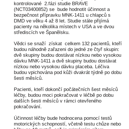
kontrolované 2.fázi studie BRAVE
(NCT03400852) se bude hodnotit účinnost a
bezpečnost přípravku MNK-1411 u chlapců s
DMD ve věku 4 až 8 let. Studie stále přijímá
pacienty na několika místech v USA a ve dvou
střediscích ve Španělsku.
Vědci se snaží získat celkem 132 pacientů, kteří
budou náhodně zařazeni do jedné ze čtyř skupin:
dvě skupiny budou dostávat nízkou nebo vysokou
dávku MNK-1411 a dvě skupiny budou dostávat
nízkou nebo vysokou dávku placeba. Léčiva
budou vpichována pod kůži dvakrát týdně po dobu
šesti měsíců.
Pacienti, kteří dokončí počátečních šest měsíců
léčby, budou moci pokračovat v léčbě po dobu
dalších šesti měsíců v rámci otevřeného
pokračování.
Účinnost léčby bude hodnocena pomocí testů
motorických schopností, včetně testu chůze nebo