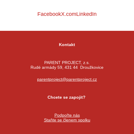
Facebook
X.com
LinkedIn
Kontakt
PARENT PROJECT, z.s.
Rudé armády 59, 431 44 Droužkovice
parentproject@parentproject.cz
Chcete se zapojit?
Podpořte nás
Staňte se členem spolku