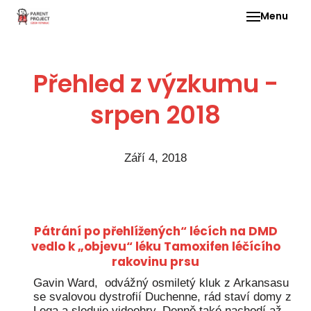
Menu
Pr
Přehled z výzkumu -
O 
srpen 2018
d
Září 4, 2018
D
Pátrání po přehlížených“ lécích na DMD
vedlo k „objevu“ léku Tamoxifen léčícího
rakovinu prsu
Gavin Ward, odvážný osmiletý kluk z Arkansasu
o
se svalovou dystrofií Duchenne, rád staví domy z
d
Lega a sleduje videohry. Denně také nachodí až