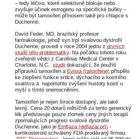
– tedy léčivo, které selektivně blokuje nebo
zvyšuje účinek estrogenu na specifické buňky –
může být tamoxifen přínosem také pro chlapce s
Vý
Duchenne.
David Feder, MD, brazilský profesor
farmakologie, jehož syn trpí svalovou dystrofií
Duchenne, provedl v roce 2004 jednu z
prvních
studií této problematiky
. Na počátku tohoto roku
Ak
zveřejnili vědci z Carolinas Medical Center v
Charlotte, N.C.
studii
dokazující, že použití
přípravků tamoxifen a
Evista (raloxifene)
přispělo
ke zlepšení funkce srdce, dýchacího a kostního
svalstva a napomohlo zvýšení hustoty kostí u
myší s tímto onemocněním.
Tamoxifen je nejen široce dostupný, ale také
levný. Cena 20 dolarů měsíčně za tento generický
sv
lék představuje pouze zlomek ceny jiných terapií
zpomalujících progresi svalové dystrofie
Duchenne, jako je
Emflaza (deflazacort)
-
k
kortikosteroid schválený FDA prodávaný firmou