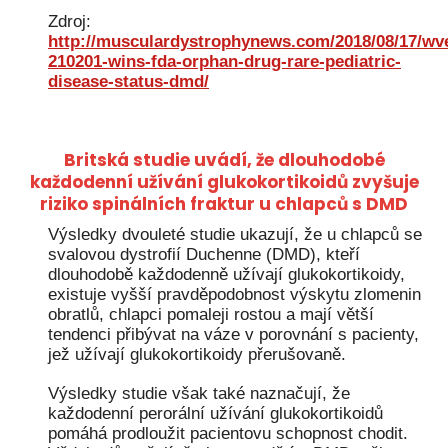
Zdroj:
http://musculardystrophynews.com/2018/08/17/wv
210201-wins-fda-orphan-drug-rare-pediatric-
disease-status-dmd/
Britská studie uvádí, že dlouhodobé
každodenní užívání glukokortikoidů zvyšuje
riziko spinálních fraktur u chlapců s DMD
Výsledky dvouleté studie ukazují, že u chlapců se
svalovou dystrofií Duchenne (DMD), kteří
dlouhodobě každodenně užívají glukokortikoidy,
existuje vyšší pravděpodobnost výskytu zlomenin
obratlů, chlapci pomaleji rostou a mají větší
tendenci přibývat na váze v porovnání s pacienty,
jež užívají glukokortikoidy přerušovaně.
Výsledky studie však také naznačují, že
každodenní perorální užívání glukokortikoidů
pomáhá prodloužit pacientovu schopnost chodit.