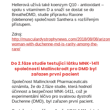
Hellerová užívá také koenzym Q10 - antioxidant –
spolu s vitamínem D a snaží se dostat se do
BreatheDMD, studie přípravku Raxone
(idebenone) společnosti Santhera s rozšířeným
přístupem.
Zdroj:
http://musculardystrophynews.com/2018/08/08/arizon
woman-with-duchenne-md-is-rarity-among-the-
rare/
Do 2.fáze studie testující látku MNK-1411
společnosti Mallinckrodt pro DMD byl
zařazen první pacient
Společnost Mallinckrodt Pharmaceuticals
oznámila, že do 2.fáze studie, která hodnotí
účinnost a bezpečnost MNK-1411, což je
experimentální léčivo pro svalovou dystrofii
Duchenne (DMD), byl zařazen první pacient.