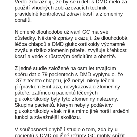
Vědci zdůrazňují, že by se u dětí s DMD mělo za
použití vhodných zobrazovacích technik
pravidelně kontrolovat zdraví kostí a zlomeniny
obratlů.
Nicméně dlouhodobé užívání GC má své
důsledky. Některé zprávy ukazují, že dlouhodobá
léčba chlapců s DMD glukokortikoidy významně
zvyšuje riziko zlomenin páteře, zvyšuje křehkost
kostí a vede k růstovým deficitům a obezitě.
Z jedné studie založené na osm let trvajícím
sběru dat o 79 pacientech s DMD vyplynulo, že
37 z těchto chlapců, jež nebyli nikdy léčeni
přípravkem Emflaza, nevykazovalo zlomeniny
páteře, zatímco u pacientů léčených
glukokortikoidy byly tyto zlomeniny nalezeny.
Skupina pacientů, kterým nebyly podávány
glukokortikoidy však měla mimo jiné horší srdeční
funkci a závažnější skoliózu.
V současnosti chybějí studie o tom, zda by u
pacientů s DMD odlišné režimy GC mohly snížit