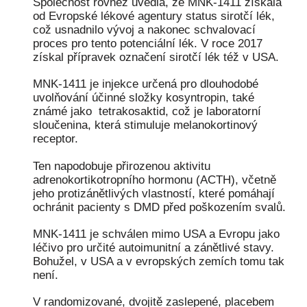
Společnost rovněž uvedla, že MNK-1411 získala
od Evropské lékové agentury status sirotčí lék,
což usnadnilo vývoj a nakonec schvalovací
proces pro tento potenciální lék. V roce 2017
získal přípravek označení sirotčí lék též v USA.
MNK-1411 je injekce určená pro dlouhodobé
uvolňování účinné složky kosyntropin, také
známé jako tetrakosaktid, což je laboratorní
sloučenina, která stimuluje melanokortinový
receptor.
Ten napodobuje přirozenou aktivitu
adrenokortikotropního hormonu (ACTH), včetně
jeho protizánětlivých vlastností, které pomáhají
ochránit pacienty s DMD před poškozením svalů.
MNK-1411 je schválen mimo USA a Evropu jako
léčivo pro určité autoimunitní a zánětlivé stavy.
Bohužel, v USA a v evropských zemích tomu tak
není.
V randomizované, dvojitě zaslepené, placebem