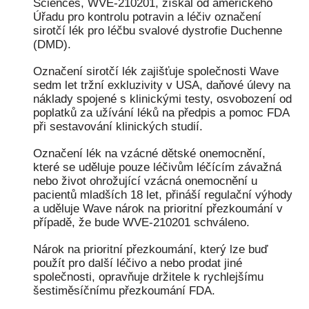
Sciences, WVE-210201, získal od amerického
Úřadu pro kontrolu potravin a léčiv označení
sirotčí lék pro léčbu svalové dystrofie Duchenne
(DMD).
Označení sirotčí lék zajišťuje společnosti Wave
sedm let tržní exkluzivity v USA, daňové úlevy na
náklady spojené s klinickými testy, osvobození od
poplatků za užívání léků na předpis a pomoc FDA
při sestavování klinických studií.
Označení lék na vzácné dětské onemocnění,
které se uděluje pouze léčivům léčícím závažná
nebo život ohrožující vzácná onemocnění u
pacientů mladších 18 let, přináší regulační výhody
a uděluje Wave nárok na prioritní přezkoumání v
případě, že bude WVE-210201 schváleno.
Nárok na prioritní přezkoumání, který lze buď
použít pro další léčivo a nebo prodat jiné
společnosti, opravňuje držitele k rychlejšímu
šestiměsíčnímu přezkoumání FDA.