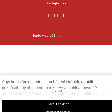
Sledujte nás
Tento web běží na
solidpixels.
Abychom vám usnadnili procházení stránek, nabídli
přizpůsobený obsah nebo reklamu a mohli anonymně
více
analyzovat návštěvnost, využíváme soubory cookies, které
sdílíme se svými partnery pro sociální média, inzerci a analýzu
Povolit povinné
Jejich nastavení upravíte odkazem "Nastavení cookies" a
kdykoliv jej můžete změnit v patičce webu. Podrobnější
Nastavení cookies