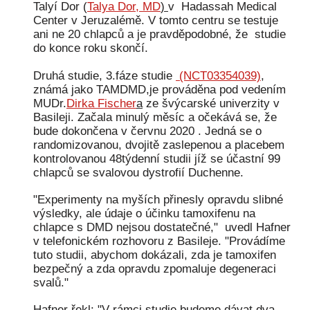
Talyí Dor (
Talya Dor, MD
)
v Hadassah Medical
Center v Jeruzalémě. V tomto centru se testuje
ani ne 20 chlapců a je pravděpodobné, že studie
do konce roku skončí.
Druhá studie, 3.fáze studie
(NCT03354039)
,
známá jako TAMDMD,je prováděna pod vedením
MUDr.
Dirka Fischer
a
ze švýcarské univerzity v
Basileji. Začala minulý měsíc a očekává se, že
bude dokončena v červnu 2020 . Jedná se o
randomizovanou, dvojitě zaslepenou a placebem
kontrolovanou 48týdenní studii jíž se účastní 99
chlapců se svalovou dystrofií Duchenne.
"Experimenty na myších přinesly opravdu slibné
výsledky, ale údaje o účinku tamoxifenu na
chlapce s DMD nejsou dostatečné," uvedl Hafner
v telefonickém rozhovoru z Basileje. "Provádíme
tuto studii, abychom dokázali, zda je tamoxifen
bezpečný a zda opravdu zpomaluje degeneraci
svalů."
Hafner řekl: "V rámci studie budeme dávat dva