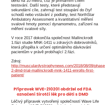
běhu na 10 metrů, což je primárním cílem
testování. Další testy, které představují
sekundární cíle, zahrnují test stoupání do čtyř
schodů nebo vstávání z podlahy, test NorthStar
Ambulatory Assessment a kvantitativní měření
svalové hmoty pomocí dynamometru, zařízení na
měření svalové síly.
V roce 2017 dokončila společnost Mallinckrodt
1.fázi studie MNK-1411 u zdravých dobrovolníků,
která přispěla k určení optimálního dávkování
pacientům v právě probíhající 2.fázi.
Zdroj:
http://musculardystrophynews.com/2018/08/09/phase
2-dmd-trial-mallinckrodt-mnk-1411-enrolls-first-
patient/
Přípravek WVE-210201 obdržel od FDA
označení Sirotčí lék pro děti s DMD
Léčivý přípravek vytvořený společností Wave Life