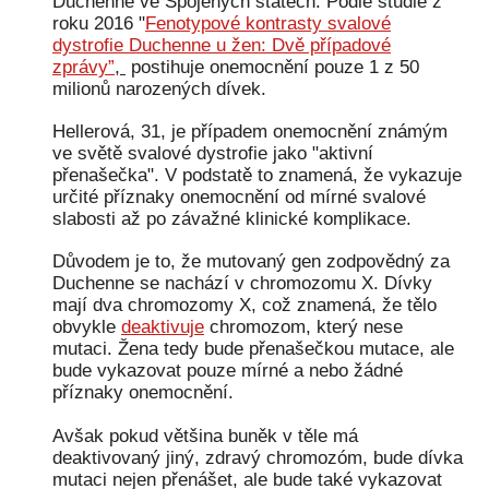
Duchenne ve Spojených státech. Podle studie z
roku 2016 "
Fenotypové kontrasty svalové
dystrofie Duchenne u žen: Dvě případové
zprávy”
,
postihuje onemocnění pouze 1 z 50
milionů narozených dívek.
Hellerová, 31, je případem onemocnění známým
ve světě svalové dystrofie jako "aktivní
přenašečka". V podstatě to znamená, že vykazuje
určité příznaky onemocnění od mírné svalové
slabosti až po závažné klinické komplikace.
Důvodem je to, že mutovaný gen zodpovědný za
Duchenne se nachází v chromozomu X. Dívky
mají dva chromozomy X, což znamená, že tělo
obvykle
deaktivuje
chromozom, který nese
mutaci. Žena tedy bude přenašečkou mutace, ale
bude vykazovat pouze mírné a nebo žádné
příznaky onemocnění.
Avšak pokud většina buněk v těle má
deaktivovaný jiný, zdravý chromozóm, bude dívka
mutaci nejen přenášet, ale bude také vykazovat