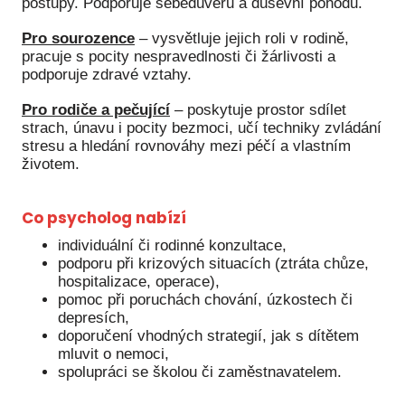
postupy. Podporuje sebedůvěru a duševní pohodu.
Péče
Pro sourozence
– vysvětluje jejich roli v rodině,
pracuje s pocity nespravedlnosti či žárlivosti a
Od
podporuje zdravé vztahy.
por
Pro rodiče a pečující
– poskytuje prostor sdílet
Pé
strach, únavu i pocity bezmoci, učí techniky zvládání
kro
stresu a hledání rovnováhy mezi péčí a vlastním
životem.
So
por
Co psycholog nabízí
Er
individuální či rodinné konzultace,
Ps
podporu při krizových situacích (ztráta chůze,
péč
hospitalizace, operace),
pomoc při poruchách chování, úzkostech či
Re
depresích,
doporučení vhodných strategií, jak s dítětem
Re
mluvit o nemoci,
spolupráci se školou či zaměstnavatelem.
Nu