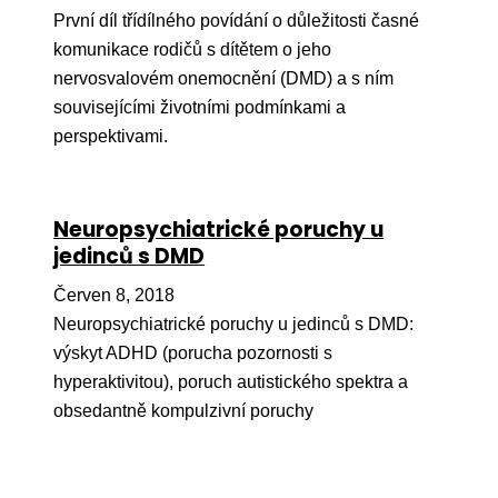
První díl třídílného povídání o důležitosti časné
komunikace rodičů s dítětem o jeho
nervosvalovém onemocnění (DMD) a s ním
souvisejícími životními podmínkami a
perspektivami.
Neuropsychiatrické poruchy u
jedinců s DMD
Červen 8, 2018
Neuropsychiatrické poruchy u jedinců s DMD:
výskyt ADHD (porucha pozornosti s
hyperaktivitou), poruch autistického spektra a
obsedantně kompulzivní poruchy