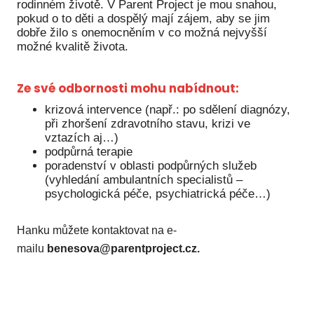
Pr
rodinném životě. V Parent Project je mou snahou,
pokud o to děti a dospělý mají zájem, aby se jim
dobře žilo s onemocněním v co možná nejvyšší
O ná
možné kvalitě života.
Ak
Ze své odbornosti mohu nabídnout:
Po
krizová intervence (např.: po sdělení diagnózy,
Mé
při zhoršení zdravotního stavu, krizi ve
vztazích aj…)
Po
podpůrná terapie
dárc
poradenství v oblasti podpůrných služeb
(vyhledání ambulantních specialistů –
Do
psychologická péče, psychiatrická péče…)
Ko
Hanku můžete kontaktovat na e-
Kont
mailu
benesova@parentproject.cz.