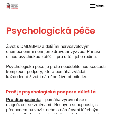
Menu
Pro 
Psychologická péče
O ne
Pr
dia
Život s DMD/BMD a dalšími nervosvalovými
onemocněními není jen zdravotní výzvou. Přináší i
In
silnou psychickou zátěž – pro dítě i jeho rodinu.
DMD
Psychologická péče je proto neoddělitelnou součástí
Ge
komplexní podpory, která pomáhá zvládat
každodenní život i náročné životní milníky.
Př
Li
Proč je psychologická podpora důležitá
Ne
Pro dítě/pacienta
– pomáhá vyrovnat se s
diagnózou, se změnami tělesných schopností, s
one
přechodem na vozík nebo s náročnými léčebnými
dět