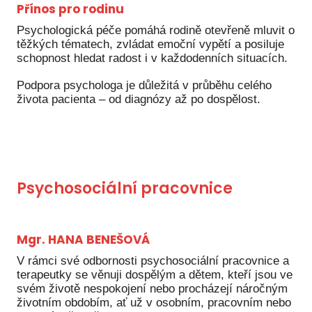
Přínos pro rodinu
Ko
Psychologická péče pomáhá rodině otevřeně mluvit o
Výz
těžkých tématech, zvládat emoční vypětí a posiluje
schopnost hledat radost i v každodenních situacích.
No
Podpora psychologa je důležitá v průběhu celého
Re
života pacienta – od diagnózy až po dospělost.
Aktiv
Ak
Je
Psychosociální pracovnice
Ve
Sv
Mgr. HANA BENEŠOVÁ
sval
V rámci své odbornosti psychosociální pracovnice a
Od
terapeutky se věnuji dospělým a dětem, kteří jsou ve
svém životě nespokojení nebo procházejí náročným
kon
životním obdobím, ať už v osobním, pracovním nebo