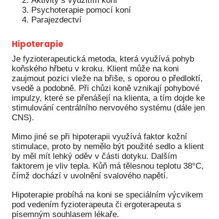
Aktivity s využitím koní
Psychoterapie pomocí koní
Parajezdectví
Hipoterapie
Je fyzioterapeutická metoda, která využívá pohyb
koňského hřbetu v kroku. Klient může na koni
zaujmout pozici vleže na břiše, s oporou o předloktí,
vsedě a podobně. Při chůzi koně vznikají pohybové
impulzy, které se přenášejí na klienta, a tím dojde ke
stimulování centrálního nervového systému (dále jen
CNS).
Mimo jiné se při hipoterapii využívá faktor kožní
stimulace, proto by nemělo být použité sedlo a klient
by měl mít lehký oděv v části dotyku. Dalším
faktorem je vliv tepla. Kůň má tělesnou teplotu 38°C,
čímž dochází v uvolnění svalového napětí.
Hipoterapie probíhá na koni se speciálním výcvikem
pod vedením fyzioterapeuta či ergoterapeuta s
písemným souhlasem lékaře.