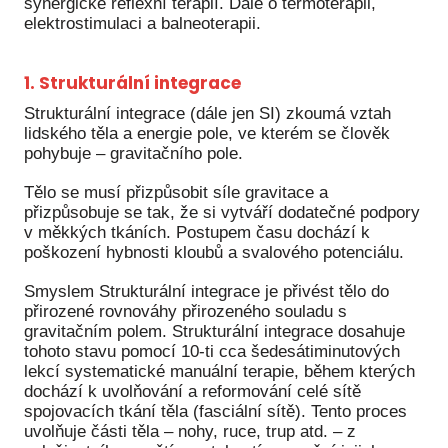
synergické reflexní terapií. Dále o termoterapii,
elektrostimulaci a balneoterapii.
1. Strukturální integrace
Strukturální integrace (dále jen SI) zkoumá vztah
lidského těla a energie pole, ve kterém se člověk
pohybuje – gravitačního pole.
Tělo se musí přizpůsobit síle gravitace a
přizpůsobuje se tak, že si vytváří dodatečné podpory
v měkkých tkáních. Postupem času dochází k
poškození hybnosti kloubů a svalového potenciálu.
Smyslem Strukturální integrace je přivést tělo do
přirozené rovnováhy přirozeného souladu s
gravitačním polem. Strukturální integrace dosahuje
tohoto stavu pomocí 10-ti cca šedesátiminutových
lekcí systematické manuální terapie, během kterých
dochází k uvolňování a reformování celé sítě
spojovacích tkání těla (fasciální sítě). Tento proces
uvolňuje části těla – nohy, ruce, trup atd. – z