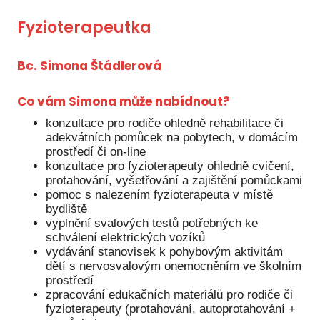
Fyzioterapeutka
Péče
Od
Bc. Simona Štádlerová
por
Pé
Co vám Simona může nabídnout?
kro
konzultace pro rodiče ohledně rehabilitace či
So
adekvátních pomůcek na pobytech, v domácím
por
prostředí či on-line
konzultace pro fyzioterapeuty ohledně cvičení,
Er
protahování, vyšetřování a zajištění pomůckami
pomoc s nalezením fyzioterapeuta v místě
Ps
bydliště
péč
vyplnění svalových testů potřebných ke
schválení elektrických vozíků
Re
vydávání stanovisek k pohybovým aktivitám
dětí s nervosvalovým onemocněním ve školním
Re
prostředí
zpracování edukačních materiálů pro rodiče či
Nu
fyzioterapeuty (protahování, autoprotahování +