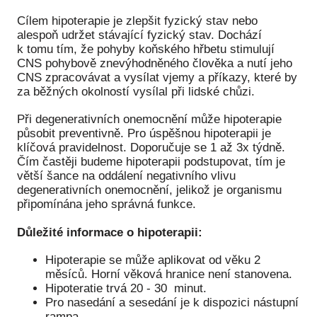
Cílem hipoterapie je zlepšit fyzický stav nebo
alespoň udržet stávající fyzický stav. Dochází
k tomu tím, že pohyby koňského hřbetu stimulují
CNS pohybově znevýhodněného člověka a nutí jeho
CNS zpracovávat a vysílat vjemy a příkazy, které by
za běžných okolností vysílal při lidské chůzi.
Při degenerativních onemocnění může hipoterapie
působit preventivně. Pro úspěšnou hipoterapii je
klíčová pravidelnost. Doporučuje se 1 až 3x týdně.
Čím častěji budeme hipoterapii podstupovat, tím je
větší šance na oddálení negativního vlivu
degenerativních onemocnění, jelikož je organismu
připomínána jeho správná funkce.
Důležité informace o hipoterapii:
Hipoterapie se může aplikovat od věku 2
měsíců. Horní věková hranice není stanovena.
Hipoteratie trvá 20 - 30 minut.
Pro nasedání a sesedání je k dispozici nástupní
rampa.