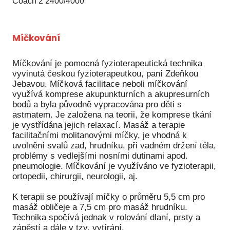
Coach 2 2400/4000
Míčkování
Míčkování je pomocná fyzioterapeutická technika
vyvinutá českou fyzioterapeutkou, paní Zdeňkou
Jebavou. Míčková facilitace neboli míčkování
využívá komprese akupunkturních a akupresurních
bodů a byla původně vypracována pro děti s
astmatem. Je založena na teorii, že komprese tkání
je vystřídána jejich relaxací. Masáž a terapie
facilitačními molitanovými míčky, je vhodná k
uvolnění svalů zad, hrudníku, při vadném držení těla,
problémy s vedlejšími nosními dutinami apod.
pneumologie. Míčkování je využíváno ve fyzioterapii,
ortopedii, chirurgii, neurologii, aj.
K terapii se používají míčky o průměru 5,5 cm pro
masáž obličeje a 7,5 cm pro masáž hrudníku.
Technika spočívá jednak v rolování dlaní, prsty a
zápěstí a dále v tzv. vytírání.