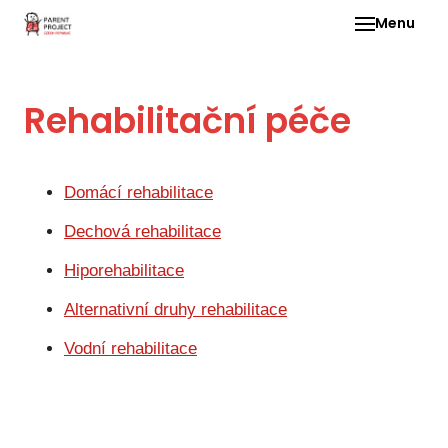
Menu
Pro 
Rehabilitační péče
O ne
Pr
dia
Domácí rehabilitace
In
Dechová rehabilitace
DMD
Hiporehabilitace
Ge
Alternativní druhy rehabilitace
Př
Vodní rehabilitace
Li
Ne
one
dět