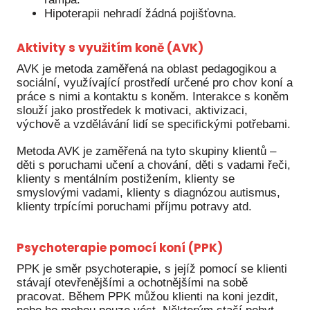
Hipoterapii nehradí žádná pojišťovna.
Aktivity s využitím koně (AVK)
AVK je metoda zaměřená na oblast pedagogikou a
sociální, využívající prostředí určené pro chov koní a
práce s nimi a kontaktu s koněm. Interakce s koněm
slouží jako prostředek k motivaci, aktivizaci,
výchově a vzdělávání lidí se specifickými potřebami.
Metoda AVK je zaměřená na tyto skupiny klientů –
děti s poruchami učení a chování, děti s vadami řeči,
klienty s mentálním postižením, klienty se
smyslovými vadami, klienty s diagnózou autismus,
klienty trpícími poruchami příjmu potravy atd.
Psychoterapie pomocí koní (PPK)
PPK je směr psychoterapie, s jejíž pomocí se klienti
stávají otevřenějšími a ochotnějšími na sobě
pracovat. Během PPK můžou klienti na koni jezdit,