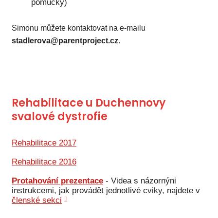
pomůcky)
Ko
Simonu můžete kontaktovat na e-mailu
Výz
stadlerova@parentproject.cz
.
No
Re
Aktiv
Rehabilitace u Duchennovy
Ak
svalové dystrofie
Je
Rehabilitace 2017
Ve
Rehabilitace 2016
Sv
sval
Protahování prezentace
-
Videa s názornýni
instrukcemi, jak provádět jednotlivé cviky, najdete v
Od
členské sekci
kon