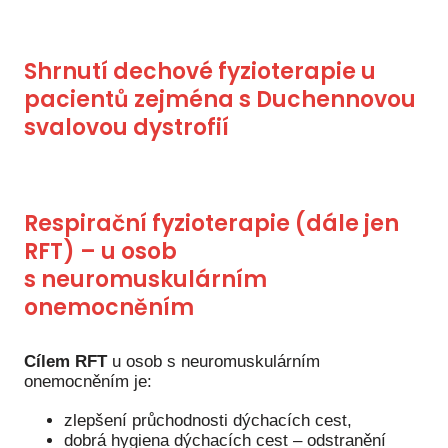
Pr
O ná
Shrnutí dechové fyzioterapie u
Ak
pacientů zejména s Duchennovou
svalovou dystrofií
Po
Mé
Po
Respirační fyzioterapie (dále jen
dárc
RFT) – u osob
Do
s neuromuskulárním
onemocněním
Ko
Kont
Cílem RFT
u osob s neuromuskulárním
onemocněním je:
zlepšení průchodnosti dýchacích cest,
dobrá hygiena dýchacích cest – odstranění