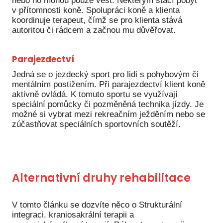
nebo ho mohou pouze vést. Některým stačí pobyt
v přítomnosti koně. Spolupráci koně a klienta
koordinuje terapeut, čímž se pro klienta stává
autoritou či rádcem a začnou mu důvěřovat.
Parajezdectví
Jedná se o jezdecký sport pro lidi s pohybovým či
mentálním postižením. Při parajezdectví klient koně
aktivně ovládá. K tomuto sportu se využívají
speciální pomůcky či pozměněná technika jízdy. Je
možné si vybrat mezi rekreačním ježděním nebo se
zúčastňovat speciálních sportovních soutěží.
Alternativní druhy rehabilitace
V tomto článku se dozvíte něco o Strukturální
integraci, kraniosakrální terapii a