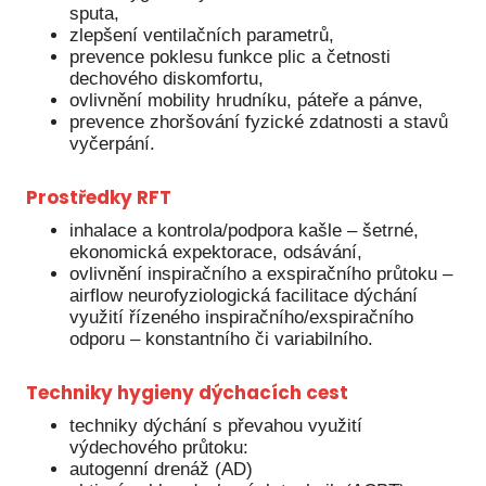
sputa,
zlepšení ventilačních parametrů,
prevence poklesu funkce plic a četnosti
dechového diskomfortu,
ovlivnění mobility hrudníku, páteře a pánve,
prevence zhoršování fyzické zdatnosti a stavů
vyčerpání.
Prostředky RFT
inhalace a kontrola/podpora kašle – šetrné,
ekonomická expektorace, odsávání,
ovlivnění inspiračního a exspiračního průtoku –
airflow neurofyziologická facilitace dýchání
využití řízeného inspiračního/exspiračního
odporu – konstantního či variabilního.
Techniky hygieny dýchacích cest
techniky dýchání s převahou využití
výdechového průtoku:
autogenní drenáž (AD)