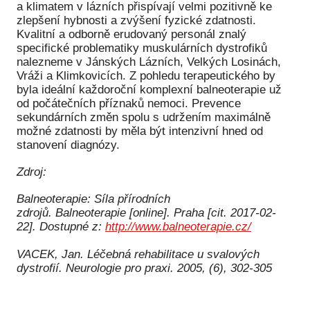
a klimatem v lázních přispívají velmi pozitivně ke
zlepšení hybnosti a zvýšení fyzické zdatnosti.
Kvalitní a odborně erudovaný personál znalý
specifické problematiky muskulárních dystrofiků
nalezneme v Jánských Lázních, Velkých Losinách,
Vráži a Klimkovicích. Z pohledu terapeutického by
byla ideální každoroční komplexní balneoterapie už
od počátečních příznaků nemoci. Prevence
sekundárních změn spolu s udržením maximálně
možné zdatnosti by měla být intenzivní hned od
stanovení diagnózy.
Zdroj:
Balneoterapie: Síla přírodních
zdrojů. Balneoterapie [online]. Praha [cit. 2017-02-
22]. Dostupné z:
http://www.balneoterapie.cz/
VACEK, Jan. Léčebná rehabilitace u svalových
dystrofií. Neurologie pro praxi. 2005, (6), 302-305