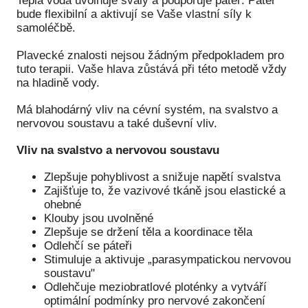
Teplá voda uvolňuje svaly a podporuje páteř. Páteř
bude flexibilní a aktivují se Vaše vlastní síly k
samoléčbě.
Plavecké znalosti nejsou žádným předpokladem pro
tuto terapii. Vaše hlava zůstává při této metodě vždy
na hladině vody.
Má blahodárný vliv na cévní systém, na svalstvo a
nervovou soustavu a také duševní vliv.
Vliv na svalstvo a nervovou soustavu
Zlepšuje pohyblivost a snižuje napětí svalstva
Zajišťuje to, že vazivové tkáně jsou elastické a
ohebné
Klouby jsou uvolněné
Zlepšuje se držení těla a koordinace těla
Odlehčí se páteři
Stimuluje a aktivuje „parasympatickou nervovou
soustavu"
Odlehčuje meziobratlové ploténky a vytváří
optimální podmínky pro nervové zakončení