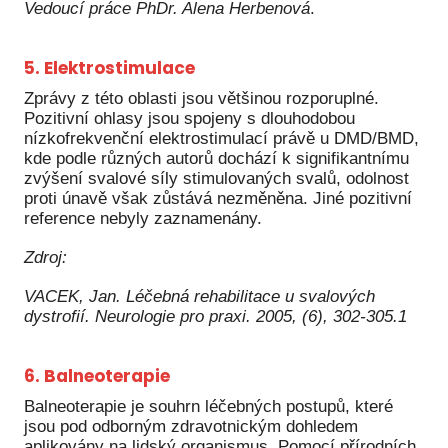
Vedoucí práce PhDr. Alena Herbenová
.
5. Elektrostimulace
Zprávy z této oblasti jsou většinou rozporuplné.
Pozitivní ohlasy jsou spojeny s dlouhodobou
nízkofrekvenční elektrostimulací právě u DMD/BMD,
kde podle různých autorů dochází k signifikantnímu
zvýšení svalové síly stimulovaných svalů, odolnost
proti únavě však zůstává nezměněna. Jiné pozitivní
reference nebyly zaznamenány.
Zdroj:
VACEK, Jan. Léčebná rehabilitace u svalových
dystrofií. Neurologie pro praxi. 2005, (6), 302-305.1
6. Balneoterapie
Balneoterapie je souhrn léčebných postupů, které
jsou pod odborným zdravotnickým dohledem
aplikovány na lidský organismus. Pomocí přírodních