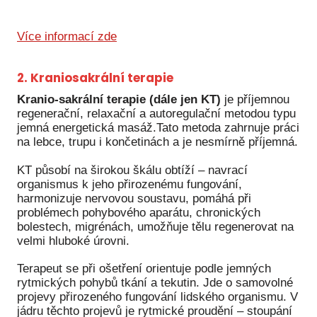
Více informací zde
2. Kraniosakrální terapie
Kranio-sakrální terapie (dále jen KT)
je příjemnou
regenerační, relaxační a autoregulační metodou typu
jemná energetická masáž.Tato metoda zahrnuje práci
na lebce, trupu i končetinách a je nesmírně příjemná.
KT působí na širokou škálu obtíží – navrací
organismus k jeho přirozenému fungování,
harmonizuje nervovou soustavu, pomáhá při
problémech pohybového aparátu, chronických
bolestech, migrénách, umožňuje tělu regenerovat na
velmi hluboké úrovni.
Terapeut se při ošetření orientuje podle jemných
rytmických pohybů tkání a tekutin. Jde o samovolné
projevy přirozeného fungování lidského organismu. V
jádru těchto projevů je rytmické proudění – stoupání