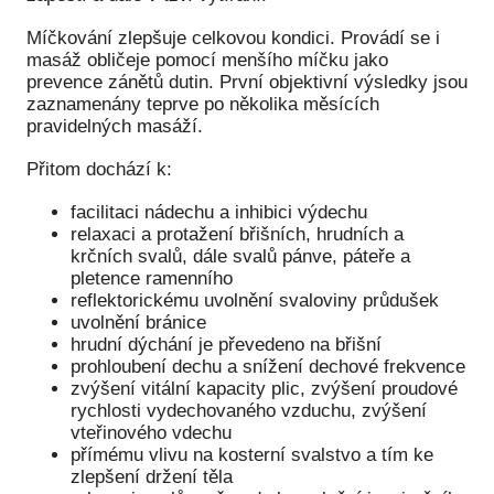
Míčkování zlepšuje celkovou kondici. Provádí se i
masáž obličeje pomocí menšího míčku jako
prevence zánětů dutin. První objektivní výsledky jsou
zaznamenány teprve po několika měsících
pravidelných masáží.
Přitom dochází k:
facilitaci nádechu a inhibici výdechu
relaxaci a protažení břišních, hrudních a
krčních svalů, dále svalů pánve, páteře a
pletence ramenního
reflektorickému uvolnění svaloviny průdušek
uvolnění bránice
hrudní dýchání je převedeno na břišní
prohloubení dechu a snížení dechové frekvence
zvýšení vitální kapacity plic, zvýšení proudové
rychlosti vydechovaného vzduchu, zvýšení
vteřinového vdechu
přímému vlivu na kosterní svalstvo a tím ke
zlepšení držení těla