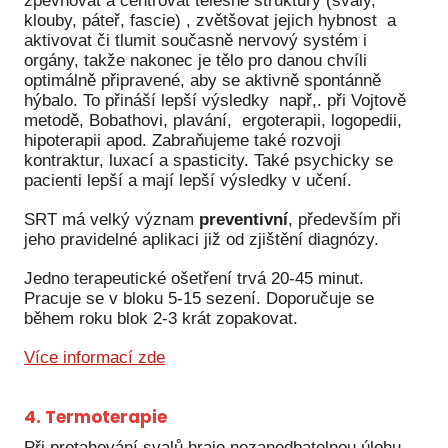
zpevňovat a centrovat tělesné struktury (svaly,
klouby, páteř, fascie) , zvětšovat jejich hybnost a
aktivovat či tlumit současně nervový systém i
orgány, takže nakonec je tělo pro danou chvíli
optimálně připravené, aby se aktivně spontánně
hýbalo. To přináší lepší výsledky např,. při Vojtově
metodě, Bobathovi, plavání, ergoterapii, logopedii,
hipoterapii apod. Zabraňujeme také rozvoji
kontraktur, luxací a spasticity. Také psychicky se
pacienti lepší a mají lepší výsledky v učení.
SRT má velký význam
preventivní
, především při
jeho pravidelné aplikaci již od zjištění diagnózy.
Jedno terapeutické ošetření trvá 20-45 minut.
Pracuje se v bloku 5-15 sezení. Doporučuje se
během roku blok 2-3 krát zopakovat.
Více informací zde
4. Termoterapie
Při protahování svalů hraje nezanedbatelnou úlohu.