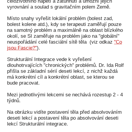
celoživotního napětí a zatuhnutí a umožní jejich
vyrovnání a soulad s gravitačním polem Země.
Místo snahy vyřešit lokální problém (bolest zad,
bolest kolene atd.), kdy se terapeuti zaměřují pouze
na samotný problém a maximálně na oblast blízkého
okolí, se SI zaměřuje na problém jako na "globální"
neuspořádání celé fasciální sítě těla (viz odkaz
"Co
jsou Fascie?"
).
Strukturální Integrace vede k vyřešení
dlouhotrvajících "chronických" problémů. Dr. Ida Rolf
přišla se základní sérií deseti lekcí, z nichž každá
má konkrétní cíl a konkrétní oblast, se kterou se
bude pracovat.
Mezi jednotlivými lekcemi se nechává rozestup 2 - 4
týdnů.
Na obrázku vidíte postavení těla před absolvováním
deseti lekcí a postavení těla po absolvování deseti
lekcí Strukturální integrace.