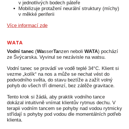
v jednotlivých bodech páteře
Mobilizuje protažení neurální struktury (míchy)
v měkké periferii
Více informací zde
WATA
Vodní tanec
(
Wa
sser
Ta
nzen neboli
WATA
) pochází
ze Švýcarska. Vyvinul se nezávisle na watsu.
Vodní tanec se provádí ve vodě teplé 34°C. Klient si
vezme „kolík“ na nos a může se nechat vést do
podvodního světa, do stavu beztíže a zažít volný
pohyb do všech tří dimenzí, bez zátěže gravitace.
Tento krok si žádá, aby praktik vodního tance
dokázal intuitivně vnímat klientův rytmus dechu. V
terapii vodním tancem se pohyby nad vodou rytmicky
střídají s pohyby pod vodou dle momentálních potřeb
klienta.