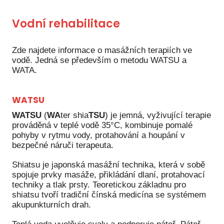
Vodní rehabilitace
Zde najdete informace o masážních terapiích ve
vodě. Jedná se především o metodu WATSU a
WATA.
WATSU
WATSU
(
WA
ter shia
TSU
) je jemná, vyživující terapie
prováděná v teplé vodě 35°C, kombinuje pomalé
pohyby v rytmu vody, protahování a houpání v
bezpečné náruči terapeuta.
Shiatsu je japonská masážní technika, která v sobě
spojuje prvky masáže, přikládání dlaní, protahovací
techniky a tlak prsty. Teoretickou základnu pro
shiatsu tvoří tradiční čínská medicína se systémem
akupunkturních drah.