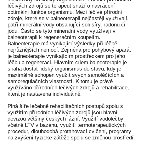
léčivých zdrojů se terapeut snaží o navrácení
optimální funkce organismu. Mezi léčivé přírodní
zdroje, které se v balneoterapii nejčastěji využívají,
patří minerální vody obsahující soli síry, radonu či
jódu. Často se tyto minerální vody využívají v
balneoterapii k regeneračním koupelím.
Balneoterapie má vynikající výsledky při léčbě
nejrůznějších nemocí. Zejména pro pohybový aparát
je balneoterapie vynikajícím prostředkem pro jeho
léčbu a regeneraci. Hlavním cílem balneoterapie je
snaha dostat lidský organismus do stavu, kdy je
maximálně schopen využít svých samoléčících a
samoregulačních vlastností. K tomu je právě
využíváno přírodních léčivých zdrojů a rehabilitace,
která je nastavena individuálně.
Plná šíře léčebně rehabilitačních postupů spolu s
využitím přírodních léčivých zdrojů jsou hlavní
devizou většiny českých lázní. Využití vodoléčby
včetně LTV v bazénu, využití termoterapeutických
procedur, dlouhodobá protahovací cvičení, programy
na zvýšení fyzické zátěže spolu se změnou prostředí