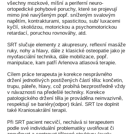
všechny mozkové, míšní a periferní neuro-
ortopedické pohybové poruchy, které se projevují
mimo jiné navýšeným popř. sníženým svalovým
napětím, kontrakturami, spasticitou, sub/ luxacemi
kyčlí, skoliózou, motorickou a psychomotorickou
retardací, poruchou rovnováhy, atd.
SRT slučuje elementy z akupresury, reflexní masáže
ruky, nohy a hlavy, dále z klasické osteopatie jako je
myofasciální technika, dále mobilizace, popř.
manipulace, kam patří Arlenova atlasová terapie.
Cílem práce terapeuta je korekce nesprávného
držení jednotlivých postižených částí těla: končetin,
trupu, páteře, hlavy, což probíhá bezprostředně vždy
v návaznosti na předešlé techniky. Korekce
patologického držení těla je prováděna neinvazivně,
respektují se bariéry(odpor) tkání. SRT lze doplnit
také Kraniosakrální terapii.
Při SRT pacient necvičí, nechává si terapeutem
podle své individuální problematiky uvolňovat či