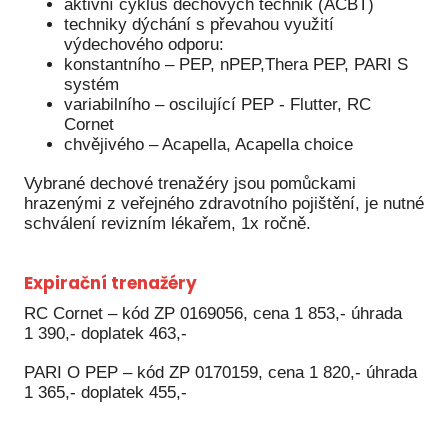
aktivní cyklus dechových technik (ACBT)
techniky dýchání s převahou využití
výdechového odporu:
konstantního – PEP, nPEP,Thera PEP, PARI S
systém
variabilního – oscilující PEP - Flutter, RC
Cornet
chvějivého – Acapella, Acapella choice
Vybrané dechové trenažéry jsou pomůckami
hrazenými z veřejného zdravotního pojištění, je nutné
schválení revizním lékařem, 1x ročně.
Expirační trenažéry
RC Cornet – kód ZP 0169056, cena 1 853,- úhrada
1 390,- doplatek 463,-
PARI O PEP – kód ZP 0170159, cena 1 820,- úhrada
1 365,- doplatek 455,-