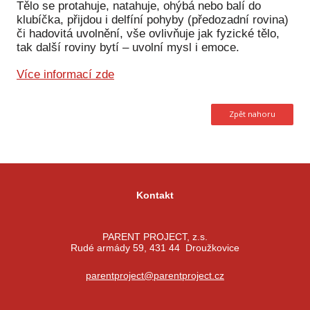
Tělo se protahuje, natahuje, ohýbá nebo balí do
klubíčka, přijdou i delfíní pohyby (předozadní rovina)
či hadovitá uvolnění, vše ovlivňuje jak fyzické tělo,
tak další roviny bytí – uvolní mysl i emoce.
Více informací zde
Zpět nahoru
Kontakt
PARENT PROJECT, z.s.
Rudé armády 59, 431 44 Droužkovice
parentproject@parentproject.cz