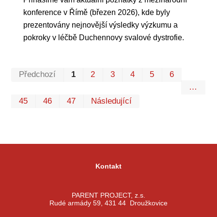
konference v Římě (březen 2026), kde byly
prezentovány nejnovější výsledky výzkumu a
pokroky v léčbě Duchennovy svalové dystrofie.
Prvn
Pos
Předchozí
1
2
3
4
5
6
…
45
46
47
Následující
Kontakt
PARENT PROJECT, z.s.
Rudé armády 59, 431 44 Droužkovice