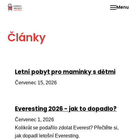
Menu
Pro 
Články
O ne
Pr
dia
In
Letní pobyt pro maminky s dětmi
DMD
Červenec 15, 2026
Ge
Př
Everesting 2026 - jak to dopadlo?
Li
Červenec 1, 2026
Ne
one
Kolikrát se podařilo zdolat Everest? Přečtěte si,
dět
jak dopadl letošní Everesting.