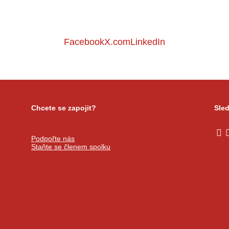
Facebook
X.com
LinkedIn
Chcete se zapojit?
Sled
Podpořte nás
Staňte se členem spolku