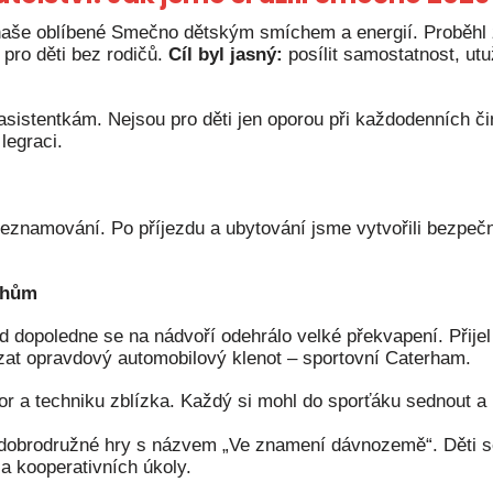
 naše oblíbené Smečno dětským smíchem a energií. Proběhl 
 pro děti bez rodičů.
Cíl byl jasný:
posílit samostatnost, utuž
sistentkám. Nejsou pro děti jen oporou při každodenních či
legraci.
eznamování. Po příjezdu a ubytování jsme vytvořili bezpečný
.
ěhům
 dopoledne se na nádvoří odehrálo velké překvapení. Přijel
zat opravdový automobilový klenot – sportovní Caterham.
or a techniku zblízka. Každý si mohl do sporťáku sednout a
dobrodružné hry s názvem „Ve znamení dávnozemě“. Děti s
 a kooperativních úkoly.