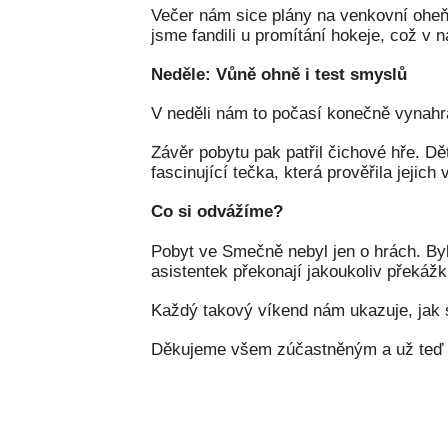
Večer nám sice plány na venkovní oheň 
jsme fandili u promítání hokeje, což v 
Neděle: Vůně ohně i test smyslů
V neděli nám to počasí konečně vynahra
Závěr pobytu pak patřil čichové hře. Dě
fascinující tečka, která prověřila jejic
Co si odvážíme?
Pobyt ve Smečně nebyl jen o hrách. Byl 
asistentek překonají jakoukoliv překážk
Každý takový víkend nám ukazuje, jak s
Děkujeme všem zúčastněným a už teď s