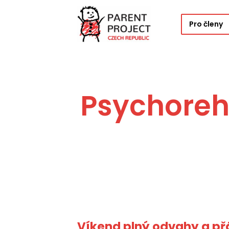
Pro členy
Psychoreha
Víkend plný odvahy a přá