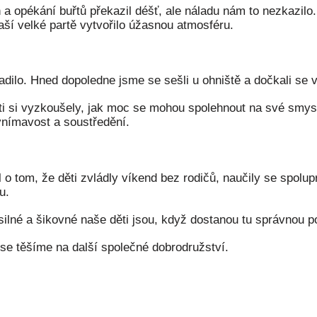
a opékání buřtů překazil déšť, ale náladu nám to nezkazilo
naší velké partě vytvořilo úžasnou atmosféru.
dilo. Hned dopoledne jsme se sešli u ohniště a dočkali se 
ti si vyzkoušely, jak moc se mohou spolehnout na své smysl
h vnímavost a soustředění.
o tom, že děti zvládly víkend bez rodičů, naučily se spolupr
u.
ilné a šikovné naše děti jsou, když dostanou tu správnou p
e těšíme na další společné dobrodružství.