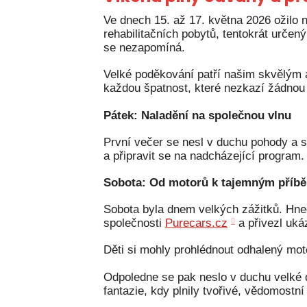
Ve dnech 15. až 17. května 2026 ožilo
rehabilitačních pobytů, tentokrát určený
se nezapomíná.
Velké poděkování patří našim skvělým a
každou špatnost, které nezkazí žádnou 
Pátek: Naladění na společnou vlnu
První večer se nesl v duchu pohody a s
a připravit se na nadcházející program
Sobota: Od motorů k tajemným příb
Sobota byla dnem velkých zážitků. Hned
společnosti
Purecars.cz
a přivezl uká
Děti si mohly prohlédnout odhalený mot
Odpoledne se pak neslo v duchu velké 
fantazie, kdy plnily tvořivé, vědomostní