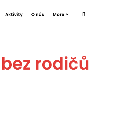
Aktivity
O nás
More
 bez rodičů