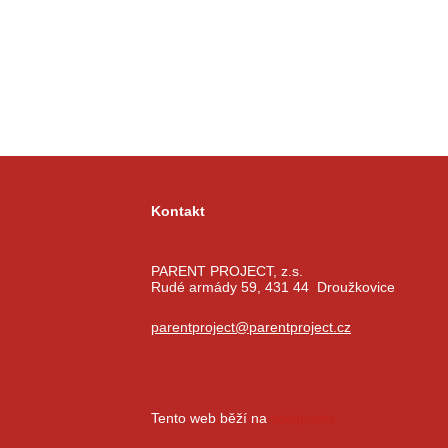
Kontakt
PARENT PROJECT, z.s.
Rudé armády 59, 431 44 Droužkovice
parentproject@parentproject.cz
Tento web běží na
solidpixels.