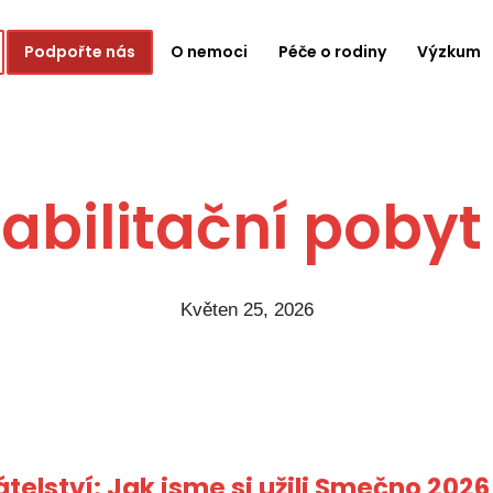
Podpořte nás
O nemoci
Péče o rodiny
Výzkum
bilitační pobyt
Květen 25, 2026
telství: Jak jsme si užili Smečno 2026