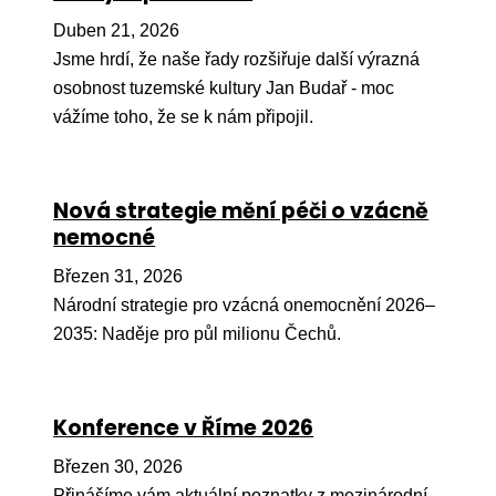
Pr
Duben 21, 2026
O ná
Jsme hrdí, že naše řady rozšiřuje další výrazná
osobnost tuzemské kultury Jan Budař - moc
Ak
vážíme toho, že se k nám připojil.
Po
Mé
Nová strategie mění péči o vzácně
Po
nemocné
dárc
Březen 31, 2026
Do
Národní strategie pro vzácná onemocnění 2026–
Ko
2035: Naděje pro půl milionu Čechů.
Kont
Konference v Říme 2026
Březen 30, 2026
Přinášíme vám aktuální poznatky z mezinárodní