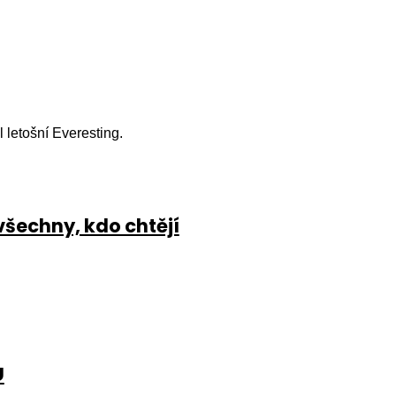
l letošní Everesting.
všechny, kdo chtějí
U