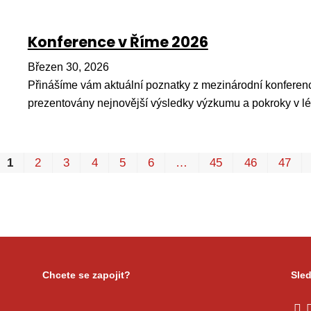
Konference v Říme 2026
Březen 30, 2026
Přinášíme vám aktuální poznatky z mezinárodní konferenc
prezentovány nejnovější výsledky výzkumu a pokroky v l
1
2
3
4
5
6
…
45
46
47
Chcete se zapojit?
Sled