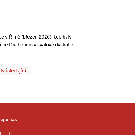
e v Římě (březen 2026), kde byly
éčbě Duchennovy svalové dystrofie.
První
Poslední
Následující
ujte nás