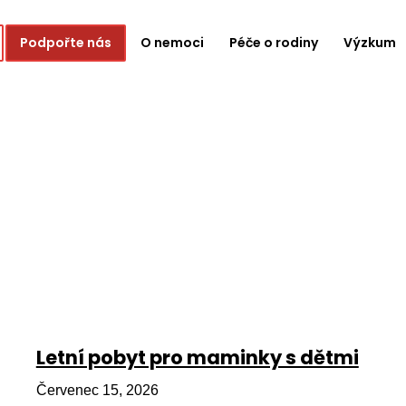
Podpořte nás
O nemoci
Péče o rodiny
Výzkum
Letní pobyt pro maminky s dětmi
Červenec 15, 2026