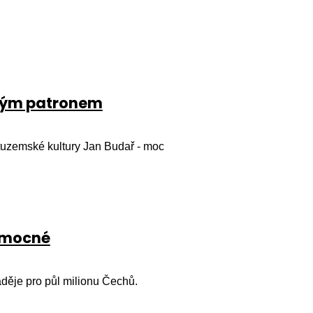
uhým patronem
 tuzemské kultury Jan Budař - moc
nemocné
děje pro půl milionu Čechů.