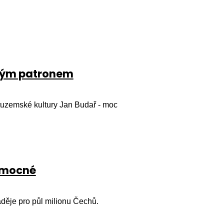
uhým patronem
 tuzemské kultury Jan Budař - moc
nemocné
děje pro půl milionu Čechů.