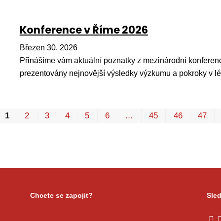
Konference v Říme 2026
Březen 30, 2026
Přinášíme vám aktuální poznatky z mezinárodní konferenc
prezentovány nejnovější výsledky výzkumu a pokroky v l
1
2
3
4
5
6
…
45
46
47
Chcete se zapojit?
Sled