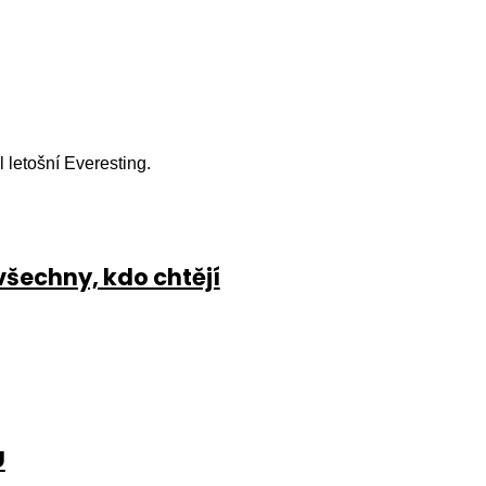
l letošní Everesting.
všechny, kdo chtějí
U