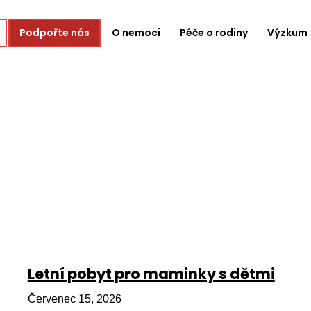
Podpořte nás
O nemoci
Péče o rodiny
Výzkum
Letní pobyt pro maminky s dětmi
Červenec 15, 2026