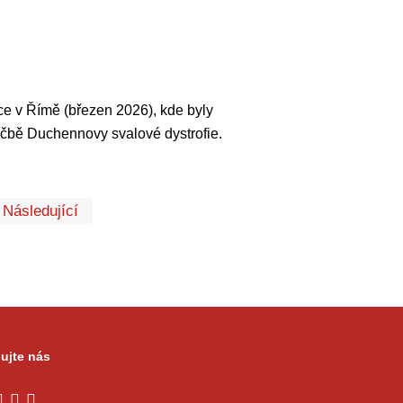
e v Římě (březen 2026), kde byly
éčbě Duchennovy svalové dystrofie.
První
Poslední
Následující
ujte nás