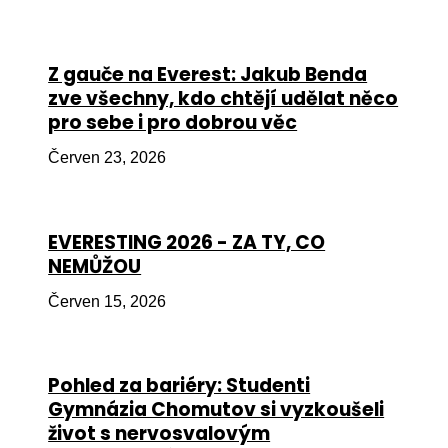
Péče
Od
Z gauče na Everest: Jakub Benda
por
zve všechny, kdo chtějí udělat něco
pro sebe i pro dobrou věc
Pé
kro
Červen 23, 2026
So
por
EVERESTING 2026 - ZA TY, CO
Er
NEMŮŽOU
Ps
Červen 15, 2026
péč
Re
Pohled za bariéry: Studenti
Re
Gymnázia Chomutov si vyzkoušeli
Nu
život s nervosvalovým