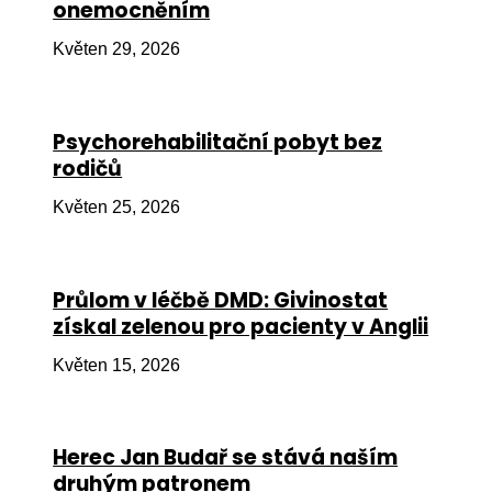
onemocněním
Ko
Květen 29, 2026
Výz
No
Psychorehabilitační pobyt bez
Re
rodičů
Aktiv
Květen 25, 2026
Ak
Je
Průlom v léčbě DMD: Givinostat
získal zelenou pro pacienty v Anglii
Ve
Květen 15, 2026
Sv
sval
Od
Herec Jan Budař se stává naším
kon
druhým patronem