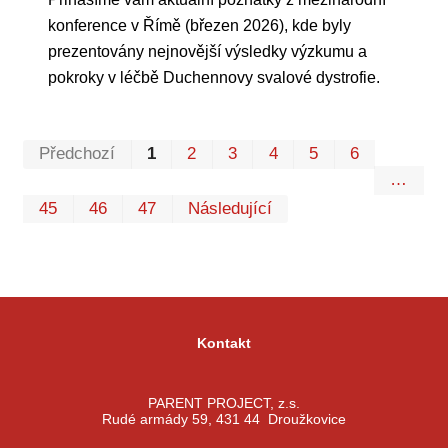
konference v Římě (březen 2026), kde byly
prezentovány nejnovější výsledky výzkumu a
pokroky v léčbě Duchennovy svalové dystrofie.
Prvn
Pos
Předchozí
1
2
3
4
5
6
…
45
46
47
Následující
Kontakt
PARENT PROJECT, z.s.
Rudé armády 59, 431 44 Droužkovice