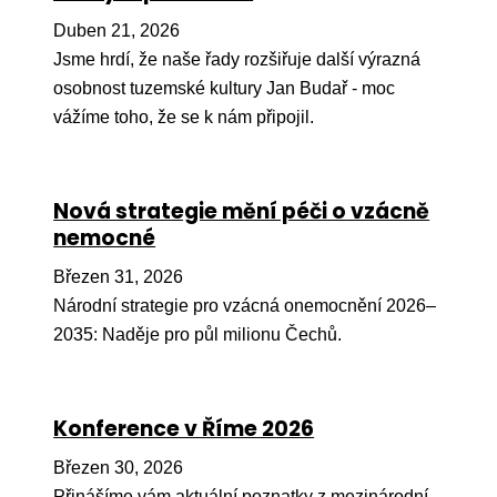
Pr
Duben 21, 2026
O ná
Jsme hrdí, že naše řady rozšiřuje další výrazná
osobnost tuzemské kultury Jan Budař - moc
Ak
vážíme toho, že se k nám připojil.
Po
Mé
Nová strategie mění péči o vzácně
Po
nemocné
dárc
Březen 31, 2026
Do
Národní strategie pro vzácná onemocnění 2026–
Ko
2035: Naděje pro půl milionu Čechů.
Kont
Konference v Říme 2026
Březen 30, 2026
Přinášíme vám aktuální poznatky z mezinárodní