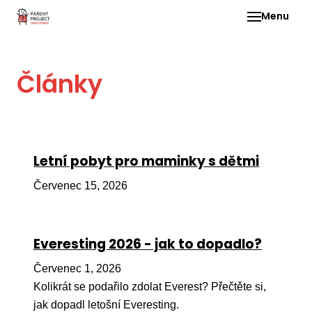
Menu
Pro 
Články
O ne
Pr
dia
In
Letní pobyt pro maminky s dětmi
DMD
Červenec 15, 2026
Ge
Př
Everesting 2026 - jak to dopadlo?
Li
Červenec 1, 2026
Ne
one
Kolikrát se podařilo zdolat Everest? Přečtěte si,
dět
jak dopadl letošní Everesting.