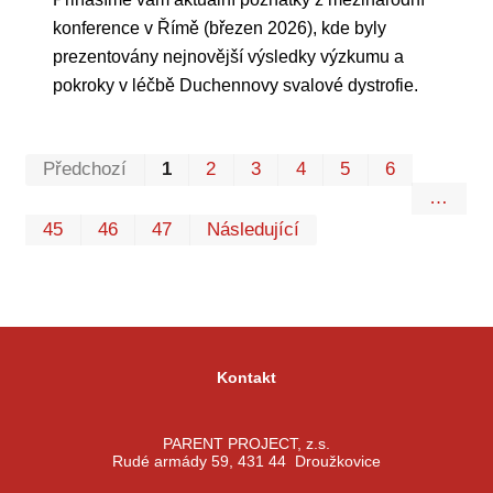
konference v Římě (březen 2026), kde byly
prezentovány nejnovější výsledky výzkumu a
pokroky v léčbě Duchennovy svalové dystrofie.
Prvn
Pos
Předchozí
1
2
3
4
5
6
…
45
46
47
Následující
Kontakt
PARENT PROJECT, z.s.
Rudé armády 59, 431 44 Droužkovice