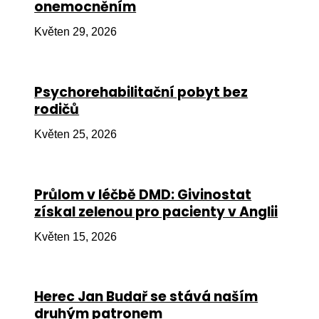
onemocněním
Ko
Květen 29, 2026
Výz
No
Psychorehabilitační pobyt bez
Re
rodičů
Aktiv
Květen 25, 2026
Ak
Je
Průlom v léčbě DMD: Givinostat
získal zelenou pro pacienty v Anglii
Ve
Květen 15, 2026
Sv
sval
Od
Herec Jan Budař se stává naším
kon
druhým patronem