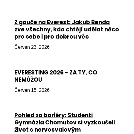
Péče
Od
Z gauče na Everest: Jakub Benda
por
zve všechny, kdo chtějí udělat něco
pro sebe i pro dobrou věc
Pé
kro
Červen 23, 2026
So
por
EVERESTING 2026 - ZA TY, CO
Er
NEMŮŽOU
Ps
Červen 15, 2026
péč
Re
Pohled za bariéry: Studenti
Re
Gymnázia Chomutov si vyzkoušeli
Nu
život s nervosvalovým