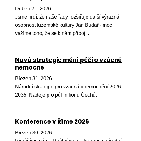
Pr
Duben 21, 2026
O ná
Jsme hrdí, že naše řady rozšiřuje další výrazná
osobnost tuzemské kultury Jan Budař - moc
Ak
vážíme toho, že se k nám připojil.
Po
Mé
Nová strategie mění péči o vzácně
Po
nemocné
dárc
Březen 31, 2026
Do
Národní strategie pro vzácná onemocnění 2026–
Ko
2035: Naděje pro půl milionu Čechů.
Kont
Konference v Říme 2026
Březen 30, 2026
Přinášíme vám aktuální poznatky z mezinárodní