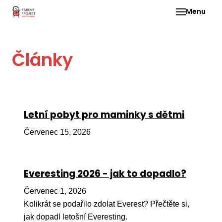
Menu
Pro 
Články
O ne
Pr
dia
In
Letní pobyt pro maminky s dětmi
DMD
Červenec 15, 2026
Ge
Př
Everesting 2026 - jak to dopadlo?
Li
Červenec 1, 2026
Ne
one
Kolikrát se podařilo zdolat Everest? Přečtěte si,
dět
jak dopadl letošní Everesting.