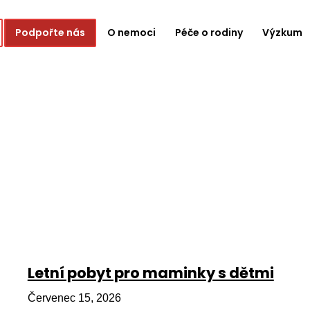
Podpořte nás
O nemoci
Péče o rodiny
Výzkum
Letní pobyt pro maminky s dětmi
Červenec 15, 2026