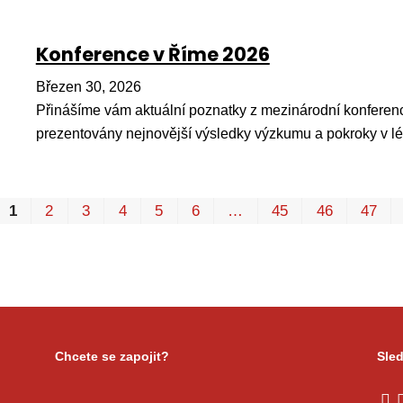
Konference v Říme 2026
Březen 30, 2026
Přinášíme vám aktuální poznatky z mezinárodní konferenc
prezentovány nejnovější výsledky výzkumu a pokroky v l
1
2
3
4
5
6
…
45
46
47
Chcete se zapojit?
Sled