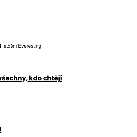
l letošní Everesting.
všechny, kdo chtějí
U