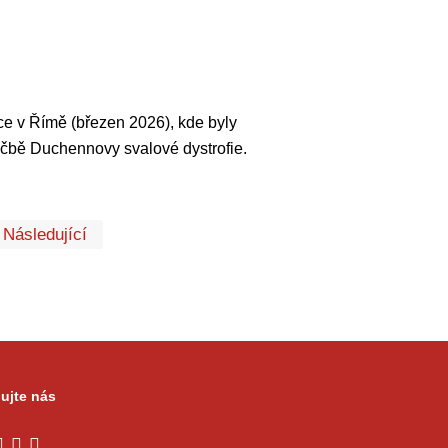
e v Římě (březen 2026), kde byly
éčbě Duchennovy svalové dystrofie.
První
Poslední
Následující
ujte nás