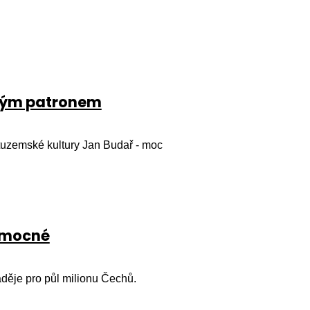
uhým patronem
 tuzemské kultury Jan Budař - moc
nemocné
děje pro půl milionu Čechů.