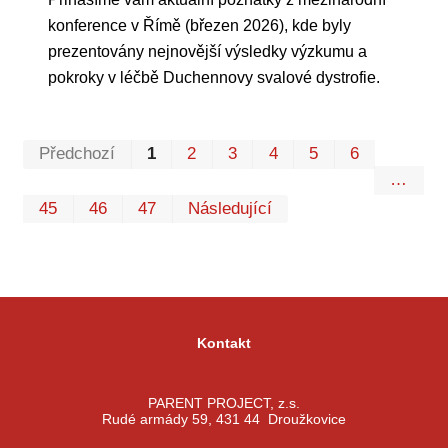
konference v Římě (březen 2026), kde byly
prezentovány nejnovější výsledky výzkumu a
pokroky v léčbě Duchennovy svalové dystrofie.
Prvn
Pos
Předchozí
1
2
3
4
5
6
…
45
46
47
Následující
Kontakt
PARENT PROJECT, z.s.
Rudé armády 59, 431 44 Droužkovice