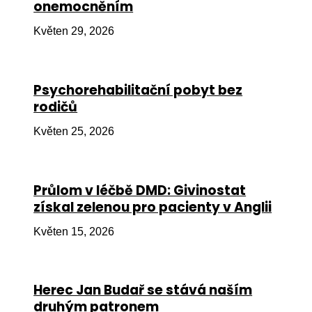
onemocněním
Ko
Květen 29, 2026
Výz
No
Psychorehabilitační pobyt bez
Re
rodičů
Aktiv
Květen 25, 2026
Ak
Je
Průlom v léčbě DMD: Givinostat
získal zelenou pro pacienty v Anglii
Ve
Květen 15, 2026
Sv
sval
Od
Herec Jan Budař se stává naším
kon
druhým patronem