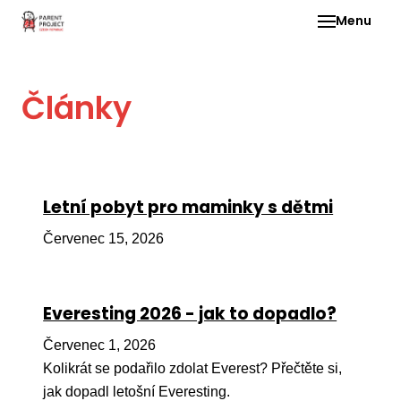
Menu
Pro 
Články
O ne
Pr
dia
In
Letní pobyt pro maminky s dětmi
DMD
Červenec 15, 2026
Ge
Př
Everesting 2026 - jak to dopadlo?
Li
Červenec 1, 2026
Ne
one
Kolikrát se podařilo zdolat Everest? Přečtěte si,
dět
jak dopadl letošní Everesting.