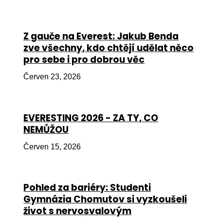
Péče
Od
Z gauče na Everest: Jakub Benda
por
zve všechny, kdo chtějí udělat něco
pro sebe i pro dobrou věc
Pé
kro
Červen 23, 2026
So
por
EVERESTING 2026 - ZA TY, CO
Er
NEMŮŽOU
Ps
Červen 15, 2026
péč
Re
Pohled za bariéry: Studenti
Re
Gymnázia Chomutov si vyzkoušeli
Nu
život s nervosvalovým