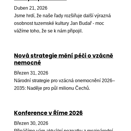
Pr
Duben 21, 2026
O ná
Jsme hrdí, že naše řady rozšiřuje další výrazná
osobnost tuzemské kultury Jan Budař - moc
Ak
vážíme toho, že se k nám připojil.
Po
Mé
Nová strategie mění péči o vzácně
Po
nemocné
dárc
Březen 31, 2026
Do
Národní strategie pro vzácná onemocnění 2026–
Ko
2035: Naděje pro půl milionu Čechů.
Kont
Konference v Říme 2026
Březen 30, 2026
Přinášíme vám aktuální poznatky z mezinárodní