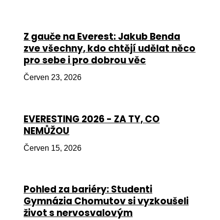
Péče
Od
Z gauče na Everest: Jakub Benda
por
zve všechny, kdo chtějí udělat něco
pro sebe i pro dobrou věc
Pé
kro
Červen 23, 2026
So
por
EVERESTING 2026 - ZA TY, CO
Er
NEMŮŽOU
Ps
Červen 15, 2026
péč
Re
Pohled za bariéry: Studenti
Re
Gymnázia Chomutov si vyzkoušeli
Nu
život s nervosvalovým