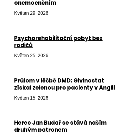
onemocněním
Ko
Květen 29, 2026
Výz
No
Psychorehabilitační pobyt bez
Re
rodičů
Aktiv
Květen 25, 2026
Ak
Je
Průlom v léčbě DMD: Givinostat
získal zelenou pro pacienty v Anglii
Ve
Květen 15, 2026
Sv
sval
Od
Herec Jan Budař se stává naším
kon
druhým patronem