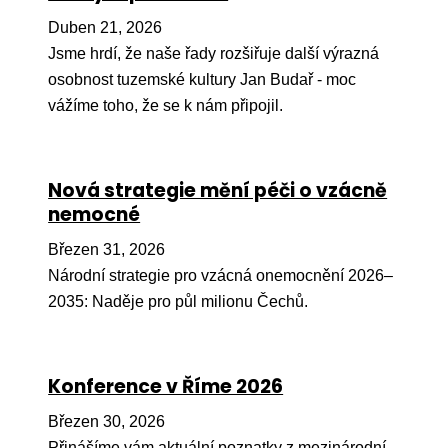
Pr
Duben 21, 2026
O ná
Jsme hrdí, že naše řady rozšiřuje další výrazná
osobnost tuzemské kultury Jan Budař - moc
Ak
vážíme toho, že se k nám připojil.
Po
Mé
Nová strategie mění péči o vzácně
Po
nemocné
dárc
Březen 31, 2026
Do
Národní strategie pro vzácná onemocnění 2026–
Ko
2035: Naděje pro půl milionu Čechů.
Kont
Konference v Říme 2026
Březen 30, 2026
Přinášíme vám aktuální poznatky z mezinárodní