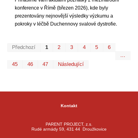
konference v Římě (březen 2026), kde byly
prezentovány nejnovější výsledky výzkumu a
pokroky v léčbě Duchennovy svalové dystrofie.
Prvn
Pos
Předchozí
1
2
3
4
5
6
…
45
46
47
Následující
Kontakt
PARENT PROJECT, z.s.
Rudé armády 59, 431 44 Droužkovice