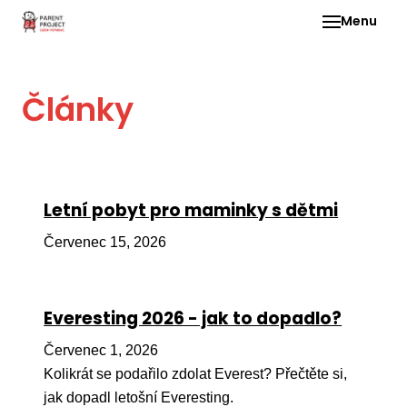
Menu
Pro 
Články
O ne
Pr
dia
In
Letní pobyt pro maminky s dětmi
DMD
Červenec 15, 2026
Ge
Př
Everesting 2026 - jak to dopadlo?
Li
Červenec 1, 2026
Ne
one
Kolikrát se podařilo zdolat Everest? Přečtěte si,
dět
jak dopadl letošní Everesting.