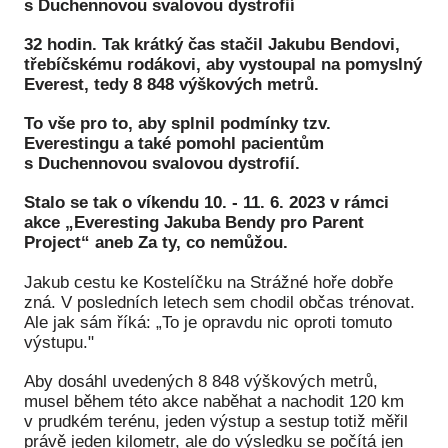
s Duchennovou svalovou dystrofií
Péče
32 hodin. Tak krátký čas stačil Jakubu Bendovi,
třebíčskému rodákovi, aby vystoupal na pomyslný
Od
Everest, tedy 8 848 výškových metrů.
por
To vše pro to, aby splnil podmínky tzv.
Pé
Everestingu a také pomohl pacientům
kro
s Duchennovou svalovou dystrofií.
So
Stalo se tak o víkendu 10. - 11. 6. 2023 v rámci
por
akce „Everesting Jakuba Bendy pro Parent
Project“ aneb Za ty, co nemůžou.
Er
Jakub cestu ke Kostelíčku na Strážné hoře dobře
Ps
zná. V posledních letech sem chodil občas trénovat.
péč
Ale jak sám říká: „To je opravdu nic oproti tomuto
výstupu."
Re
Aby dosáhl uvedených 8 848 výškových metrů,
Re
musel během této akce naběhat a nachodit 120 km
v prudkém terénu, jeden výstup a sestup totiž měřil
Nu
právě jeden kilometr, ale do výsledku se počítá jen