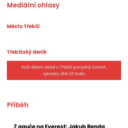
Mediální ohlasy
Město Třebíč
Třebíčský deník
Kvůli dětem zdolal v Třebíči pomyslný Everest,
vytrvalec dřel 32 hodin
Příběh
Z gauče na Everest: Jakub Benda