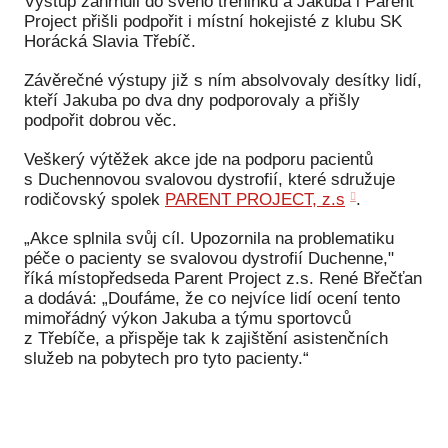
Výstup zahrnuli do svého tréninku a Jakuba i Parent
Pr
Project přišli podpořit i místní hokejisté z klubu SK
Horácká Slavia Třebíč.
O ná
Závěrečné výstupy již s ním absolvovaly desítky lidí,
Ak
kteří Jakuba po dva dny podporovaly a přišly
podpořit dobrou věc.
Po
Veškerý výtěžek akce jde na podporu pacientů
Mé
s Duchennovou svalovou dystrofií, které sdružuje
rodičovský spolek
PARENT PROJECT, z.s
.
Po
dárc
„Akce splnila svůj cíl. Upozornila na problematiku
péče o pacienty se svalovou dystrofií Duchenne,"
Do
říká místopředseda Parent Project z.s. René Břečťan
a dodává: „Doufáme, že co nejvíce lidí ocení tento
Ko
mimořádný výkon Jakuba a týmu sportovců
z Třebíče, a přispěje tak k zajištění asistenčních
Kont
služeb na pobytech pro tyto pacienty.“