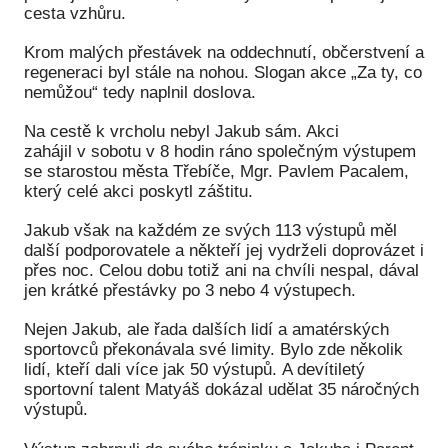
cesta vzhůru.
Ko
Krom malých přestávek na oddechnutí, občerstvení a
Výz
regeneraci byl stále na nohou. Slogan akce „Za ty, co
nemůžou“ tedy naplnil doslova.
No
Na cestě k vrcholu nebyl Jakub sám. Akci
Re
zahájil v sobotu v 8 hodin ráno společným výstupem
se starostou města Třebíče, Mgr. Pavlem Pacalem,
Aktiv
který celé akci poskytl záštitu.
Ak
Jakub však na každém ze svých 113 výstupů měl
další podporovatele a někteří jej vydrželi doprovázet i
Je
přes noc. Celou dobu totiž ani na chvíli nespal, dával
jen krátké přestávky po 3 nebo 4 výstupech.
Ve
Nejen Jakub, ale řada dalších lidí a amatérských
Sv
sportovců překonávala své limity. Bylo zde několik
sval
lidí, kteří dali více jak 50 výstupů. A devítiletý
sportovní talent Matyáš dokázal udělat 35 náročných
Od
výstupů.
kon