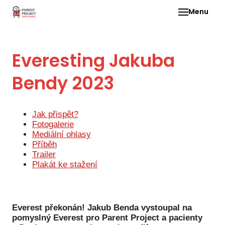
Menu
Pro 
Everesting Jakuba
O ne
Bendy 2023
Pr
dia
In
Jak přispět?
DMD
Fotogalerie
Mediální ohlasy
Ge
Příběh
Trailer
Př
Plakát ke stažení
Li
Ne
one
Everest překonán! Jakub Benda vystoupal na
pomyslný Everest pro Parent Project a pacienty
dět