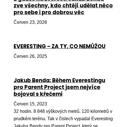
zve všechny, kdo chtějí udělat něco
pro sebe i pro dobrou věc
Červen 23, 2026
EVERESTING – ZA TY, CO NEMŮŽOU
Červen 26, 2025
Jakub Benda: Během Everestingu
pro Parent Project jsem nejvíce
bojoval s křečemi
Červen 15, 2023
32 hodin. 8 848 výškových metrů. 120 kilometrů v
prudkém terénu. Tak v číslech vypadal Everesting
Jakuba Bendy pro Parent Project, který se