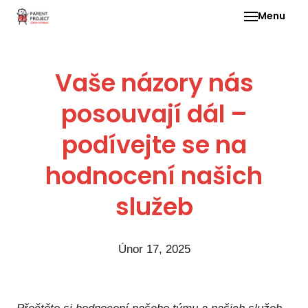
Menu
Pro 
Vaše názory nás
O ne
posouvají dál –
Pr
dia
podívejte se na
In
DMD
hodnocení našich
Ge
služeb
Př
Li
Únor 17, 2025
Ne
one
dět