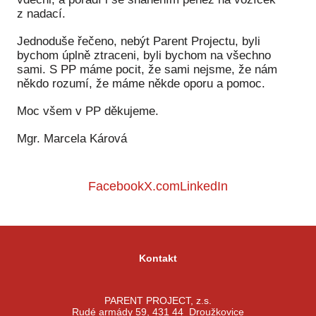
Pr
z nadací.
O ná
Jednoduše řečeno, nebýt Parent Projectu, byli
bychom úplně ztraceni, byli bychom na všechno
Ak
sami. S PP máme pocit, že sami nejsme, že nám
někdo rozumí, že máme někde oporu a pomoc.
Po
Moc všem v PP děkujeme.
Mé
Mgr. Marcela Kárová
Po
dárc
Facebook
X.com
LinkedIn
Do
Ko
Kont
Kontakt
PARENT PROJECT, z.s.
Rudé armády 59, 431 44 Droužkovice