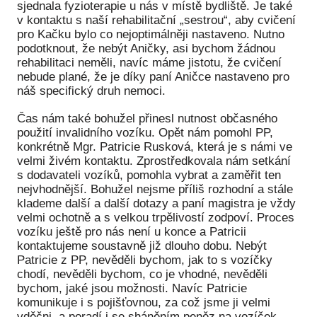
sjednala fyzioterapie u nás v místě bydliště. Je také
Ko
v kontaktu s naší rehabilitační „sestrou“, aby cvičení
pro Kačku bylo co nejoptimálněji nastaveno. Nutno
Výz
podotknout, že nebýt Aničky, asi bychom žádnou
rehabilitaci neměli, navíc máme jistotu, že cvičení
No
nebude plané, že je díky paní Aničce nastaveno pro
náš specifický druh nemoci.
Re
Čas nám také bohužel přinesl nutnost občasného
Aktiv
použití invalidního vozíku. Opět nám pomohl PP,
konkrétně Mgr. Patricie Rusková, která je s námi ve
Ak
velmi živém kontaktu. Zprostředkovala nám setkání
s dodavateli vozíků, pomohla vybrat a zaměřit ten
Je
nejvhodnější. Bohužel nejsme příliš rozhodní a stále
klademe další a další dotazy a paní magistra je vždy
Ve
velmi ochotně a s velkou trpělivostí zodpoví. Proces
vozíku ještě pro nás není u konce a Patricii
Sv
kontaktujeme soustavně již dlouho dobu. Nebýt
sval
Patricie z PP, nevěděli bychom, jak to s vozíčky
chodí, nevěděli bychom, co je vhodné, nevěděli
Od
bychom, jaké jsou možnosti. Navíc Patricie
kon
komunikuje i s pojišťovnou, za což jsme ji velmi
vděčni, a poradí i se sháněním peněz na vozíček