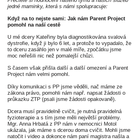
Přečtěte si hodnocení našeho týmu a našich služeb
jedné maminky, která s námi spolupracuje:
Péče
Když na to nejste sami: Jak nám Parent Project
Od
pomohl na naší cestě
por
U mé dcery Kateřiny byla diagnostikována svalová
Pé
dystrofie, když ji bylo 6 let, a protože to vypadalo, že
kro
to dceru zasáhlo jen v malé míře, zpočátku jsme
moc neřešili nic než pomalejší chůzi.
So
por
S časem však přišla další a další omezení a Parent
Project nám velmi pomohl.
Er
Díky komunikaci s PP jsme věděli, nač máme ze
Ps
zákona právo, pomohli nám např. napsat žádosti o
péč
průkazku ZTP (psali jsme žádosti opakovaně).
Re
Dcera musí pravidelně cvičit, je nutná pravidelná
fyzioterapie a s tím jsme měli největší problémy.
Re
Mgr. Anna Hrbatá z PP nám v nemocnici Motol
ukázala, jak máme s dcerou doma cvičit. Mohli jsme
Nu
natočit i video a dokonce nám paní magistra našla a