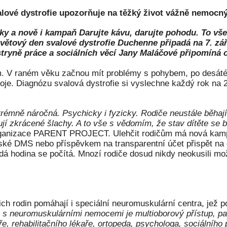
lové dystrofie upozorňuje na těžký život vážně nemocnýc
léky a nově i kampaň Darujte kávu, darujte pohodu. To v
Světový den svalové dystrofie Duchenne připadá na 7. zář
stryně práce a sociálních věcí Jany Maláčové připomí
ím. V raném věku začnou mít problémy s pohybem, po desáté
je. Diagnózu svalová dystrofie si vyslechne každý rok na 20 
xtrémně náročná. Psychicky i fyzicky. Rodiče neustále běhají
hují zkrácené šlachy. A to vše s vědomím, že stav dítěte se 
rganizace PARENT PROJECT. Ulehčit rodičům má nová kampaň
ké DMS nebo příspěvkem na transparentní účet přispět na o
á hodina se počítá. Mnozí rodiče dosud nikdy neokusili mo
ich rodin pomáhají i speciální neuromuskulární centra, jež po
 s neuromuskulárními nemocemi je multioborový přístup, pac
aře, rehabilitačního lékaře, ortopeda, psychologa, sociálníh