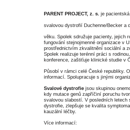
PARENT PROJECT, z. s.
je pacientská 
svalovou dystrofií Duchenne/Becker a
věku. Spolek sdružuje pacienty, jejich 
fungování stejnojmenné organizace v U
prostřednictvím zkvalitnění sociální a 
Spolek realizuje terénní práci s rodino
konference, zaštiťuje klinické studie v 
Působí v rámci celé České republiky. O
informací. Spolupracuje s jinými organi
Svalové dystrofie
jsou skupinou onemo
kdy mutace genů zapříčiní poruchu tvor
svalovou slabostí. V posledních letec
dystrofie, zlepšuje se kvalita symptomat
kauzální léčby.
Více informací: