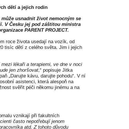
h dětí a jejich rodin
še může usnadnit život nemocným se
í. V Česku jej pod záštitou ministra
ná organizace PARENT PROJECT.
m roce života usedají na vozík, od
tisíc dětí z celého světa. Jim i jejich
 mezi lékaři a terapiemi, ve dne v noci
bude jen zhoršovat
,“ popisuje Jitka
 „Darujte kávu, darujte pohodu“. V ní
sobní asistenci, která alespoň na
žnost svěřit péči někomu jinému a na
malu vznikají při fakultních
ienti často nepotřebují jenom
o pracovníka atd. Z tohoto důvodu