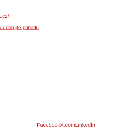
.cz/
avu-darujte-pohodu
Facebook
X.com
LinkedIn