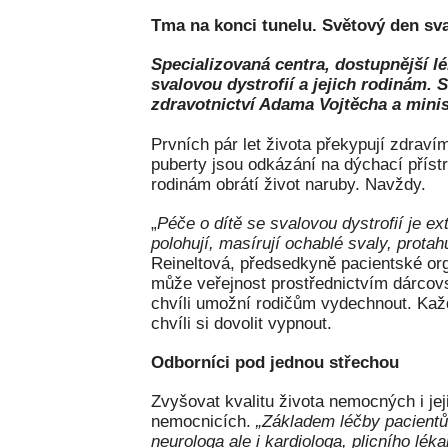
Tma na konci tunelu. Světový den sva
Specializovaná centra, dostupnější 
svalovou dystrofií a jejich rodinám. 
zdravotnictví Adama Vojtěcha a mini
Prvních pár let života překypují zdrav
puberty jsou odkázání na dýchací přístro
rodinám obrátí život naruby. Navždy.
„
Péče o dítě se svalovou dystrofií je e
polohují, masírují ochablé svaly, prota
Reineltová, předsedkyně pacientské o
může veřejnost prostřednictvím dárcovs
chvíli umožní rodičům vydechnout. Každ
chvíli si dovolit vypnout.
Odborníci pod jednou střechou
Zvyšovat kvalitu života nemocných i jej
nemocnicích.
„Základem léčby pacientů
neurologa ale i kardiologa, plicního lék