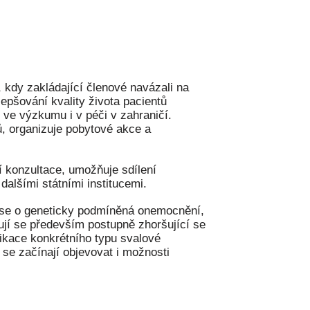
, kdy zakládající členové navázali na
pšování kvality života pacientů
 ve výzkumu i v péči v zahraničí.
ů, organizuje pobytové akce a
í konzultace, umožňuje sdílení
dalšími státními institucemi.
 se o geneticky podmíněná onemocnění,
ují se především postupně zhoršující se
ikace konkrétního typu svalové
ě se začínají objevovat i možnosti