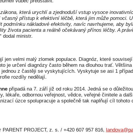
neuměli vůbec představit.“
ákona, která urychlí a zjednoduší vstup vysoce inovativní
i včasný přístup k efektivní léčbě, která jim může pomoci. 
t podmínku nákladové efektivity, navíc navrhujeme, aby byl
ity života pacienta a reálně očekávaný přínos léčby. A prá
,“ dodal ministr.
jí jen velmi malý zlomek populace. Diagnóz, které souvisejí
roto je určení diagnózy často během na dlouhou trať. Většina 
jednou z častěji se vyskytujících. Vyskytuje se asi 1 přípa
ofie rozdíly nedělají.
nne
připadá na 7. září již od roku 2014. Jedná se o důležito
, lékaře, odbornou veřejnost, vědce, veřejné činitele a da
zací úzce spolupracuje a společně tak naplňují cíl tohoto 
er PARENT PROJECT, z. s. / +420 607 957 816,
landova@par