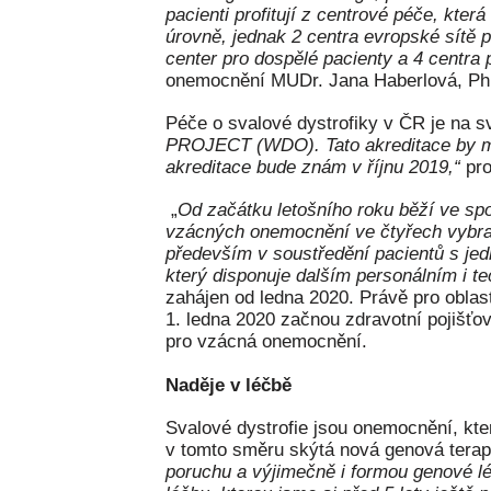
pacienti profitují z centrové péče, kte
úrovně, jednak 2 centra evropské sítě
center pro dospělé pacienty a 4 centra
onemocnění MUDr. Jana Haberlová, PhD.
Péče o svalové dystrofiky v ČR je na s
PROJECT (WDO). Tato akreditace by měl
akreditace bude znám v říjnu 2019,“
pr
„
Od začátku letošního roku běží ve spo
vzácných onemocnění ve čtyřech vybran
především v soustředění pacientů s je
který disponuje dalším personálním i 
zahájen od ledna 2020. Právě pro oblast
1. ledna 2020 začnou zdravotní pojišť
pro vzácná onemocnění.
Naděje v léčbě
Svalové dystrofie jsou onemocnění, kter
v tomto směru skýtá nová genová terapi
poruchu a výjimečně i formou genové lé