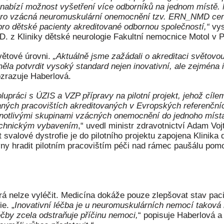
rá nabízí možnost vyšetření více odborníků na jednom místě
 pro vzácná neuromuskulární onemocnění tzv. ERN_NMD cent
 pro dětské pacienty akreditované odbornou společností,“
vys
 z Kliniky dětské neurologie Fakultní nemocnice Motol v P
větové úrovni.
„Aktuálně jsme zažádali o akreditaci světov
a potvrdit vysoký standard nejen inovativní, ale zejména 
ozrazuje Haberlová.
lupráci s ÚZIS a VZP přípravy na pilotní projekt, jehož cíl
ých pracovištích akreditovaných v Evropských referenčních 
dnotlivými skupinami vzácných onemocnění do jednoho místa
technickým vybavením
,“ uvedl ministr zdravotnictví Adam Voj
 svalové dystrofie je do pilotního projektu zapojena Klinika
ovny hradit pilotním pracovištím péči nad rámec paušálu po
á nelze vyléčit. Medicína dokáže pouze zlepšovat stav pacie
e. „
Inovativní léčba je u neuromuskulárních nemocí taková 
čby zcela odstraňuje příčinu nemoci,
“ popisuje Haberlová a