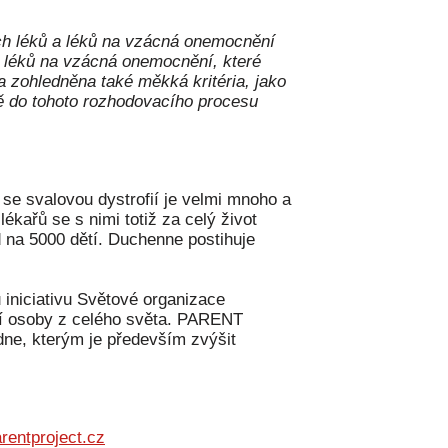
ch léků a léků na vzácná onemocnění
U léků na vzácná onemocnění, které
a zohledněna také měkká kritéria, jako
vě do tohoto rozhodovacího procesu
 se svalovou dystrofií je velmi mnoho a
lékařů se s nimi totiž za celý život
d na 5000 dětí. Duchenne postihuje
u iniciativu Světové organizace
lší osoby z celého světa. PARENT
dne, kterým je především zvýšit
entproject.cz