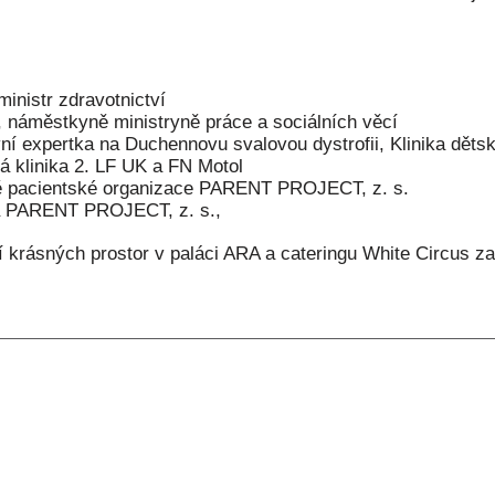
inistr zdravotnictví
 náměstkyně ministryně práce a sociálních věcí
í expertka na Duchennovu svalovou dystrofii, Klinika děts
á klinika 2. LF UK a FN Motol
yně pacientské organizace PARENT PROJECT, z. s.
da PARENT PROJECT, z. s.,
 krásných prostor v paláci ARA a cateringu White Circus z