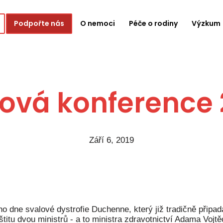
Podpořte nás
O nemoci
Péče o rodiny
Výzkum
ková konference 
Září 6, 2019
ího dne svalové dystrofie Duchenne, který již tradičně připad
titu dvou ministrů - a to ministra zdravotnictví Adama Vojtě