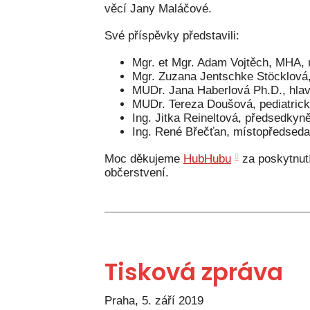
věcí Jany Maláčové.
Své příspěvky představili:
Mgr. et Mgr. Adam Vojtěch, MHA, m
Mgr. Zuzana Jentschke Stöcklová,
MUDr. Jana Haberlová Ph.D., hlavn
MUDr. Tereza Doušová, pediatrick
Ing. Jitka Reineltová, předsedk
Ing. René Břečťan, místopředse
Moc děkujeme
HubHubu
za poskytnutí
občerstvení.
Tisková zpráva
Praha, 5. září 2019