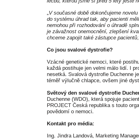
léčbu, kterou jsme si před 5 lety ještě 
„
V současné době dokončujeme novelu z
do systému úhrad tak, aby pacienti měl
nemohou při rozhodování o úhradě splni
je závažnost onemocnění, zlepšení kval
chceme zapojit také zástupce pacientů
Co jsou svalové dystrofie?
Vzácné genetické nemoci, které postihu
každá postihuje jen velmi málo lidí. I p
nesetká. Svalová dystrofie Duchenne je 
téměř výlučně chlapce, ovšem jiné dystr
Světový den svalové dystrofie Duche
Duchenne (WDO), která spojuje pacienty
PROJECT Česká republika s touto organi
povědomí o nemoci.
Kontakt pro média:
Ing. Jindra Landová, Marketing Manag