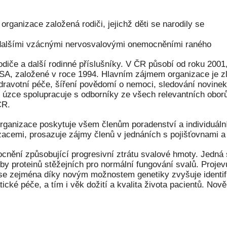
organizace založená rodiči, jejichž děti se narodily se
 dalšími vzácnými nervosvalovými onemocněními raného
rodiče a další rodinné příslušníky. V ČR působí od roku 2001
SA, založené v roce 1994. Hlavním zájmem organizace je zle
zdravotní péče, šíření povědomí o nemoci, sledování novinek
u, úzce spolupracuje s odborníky ze všech relevantních obor
ČR.
rganizace poskytuje všem členům poradenství a individuáln
zacemi, prosazuje zájmy členů v jednáních s pojišťovnami a 
cnění způsobující progresivní ztrátu svalové hmoty. Jedná
by proteinů stěžejních pro normální fungování svalů. Projev
h se zejména díky novým možnostem genetiky zvyšuje identif
ické péče, a tím i věk dožití a kvalita života pacientů. Nov