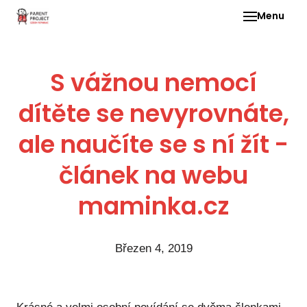
Menu
Pro 
S vážnou nemocí
O ne
dítěte se nevyrovnáte,
Pr
dia
ale naučíte se s ní žít -
In
DMD
článek na webu
Ge
maminka.cz
Př
Li
Březen 4, 2019
Ne
one
dět