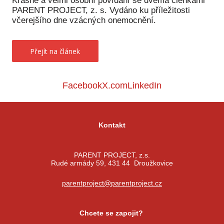
Krásné a velmi osobní povídání se dvěma členkami
PARENT PROJECT, z. s. Vydáno ku příležitosti
Péče
včerejšího dne vzácných onemocnění.
Od
por
Přejít na článek
Pé
kro
Facebook
X.com
LinkedIn
So
por
Er
Kontakt
Ps
péč
PARENT PROJECT, z.s.
Rudé armády 59, 431 44 Droužkovice
Re
parentproject@parentproject.cz
Re
Nu
Chcete se zapojit?