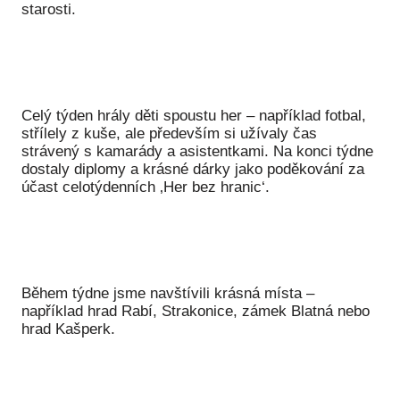
starosti.
Péče
Od
por
Celý týden hrály děti spoustu her – například fotbal,
Pé
střílely z kuše, ale především si užívaly čas
kro
strávený s kamarády a asistentkami. Na konci týdne
dostaly diplomy a krásné dárky jako poděkování za
So
účast celotýdenních ‚Her bez hranic‘.
por
Er
Ps
péč
Během týdne jsme navštívili krásná místa –
Re
například hrad Rabí, Strakonice, zámek Blatná nebo
hrad Kašperk.
Re
Nu