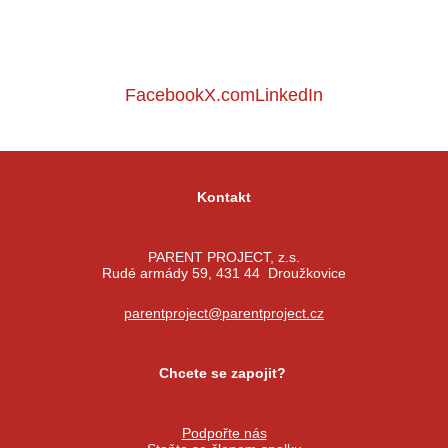
Facebook
X.com
LinkedIn
Kontakt
PARENT PROJECT, z.s.
Rudé armády 59, 431 44 Droužkovice
parentproject@parentproject.cz
Chcete se zapojit?
Podpořte nás