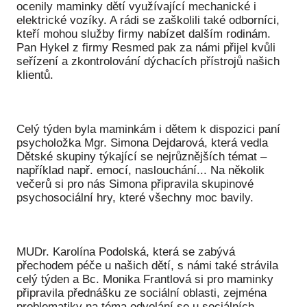
Pr
ocenily maminky dětí využívající mechanické i
elektrické vozíky. A rádi se zaškolili také odborníci,
kteří mohou služby firmy nabízet dalším rodinám.
O ná
Pan Hykel z firmy Resmed pak za námi přijel kvůli
seřízení a zkontrolování dýchacích přístrojů našich
Ak
klientů.
Po
Mé
Celý týden byla maminkám i dětem k dispozici paní
Po
psycholožka Mgr. Simona Dejdarová, která vedla
dárc
Dětské skupiny týkající se nejrůznějších témat –
například např. emocí, naslouchání... Na několik
Do
večerů si pro nás Simona připravila skupinové
psychosociální hry, které všechny moc bavily.
Ko
Kont
MUDr. Karolína Podolská, která se zabývá
přechodem péče u našich dětí, s námi také strávila
celý týden a Bc. Monika Frantlová si pro maminky
připravila přednášku ze sociální oblasti, zejména
problematiky na téma odvolání se u sociálních