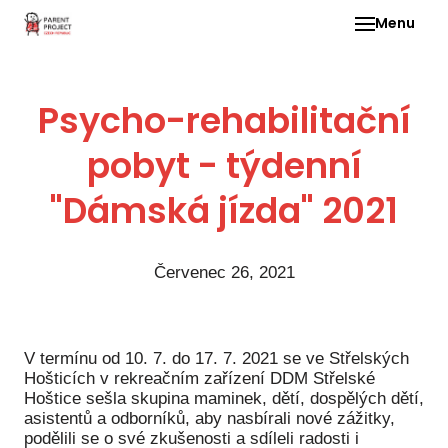
Menu
Pro 
Psycho-rehabilitační
O ne
pobyt - týdenní
Pr
dia
"Dámská jízda" 2021
In
DMD
Červenec 26, 2021
Ge
Př
Li
V termínu od 10. 7. do 17. 7. 2021 se ve Střelských
Hošticích v rekreačním zařízení DDM Střelské
Ne
Hoštice sešla skupina maminek, dětí, dospělých dětí,
one
asistentů a odborníků, aby nasbírali nové zážitky,
dět
podělili se o své zkušenosti a sdíleli radosti i