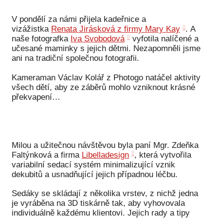
Ko
V pondělí za námi přijela kadeřnice a
vizážistka
Renata Jirásková z firmy Mary Kay
. A
Výz
naše fotografka
Iva Svobodová
vyfotila nalíčené a
No
učesané maminky s jejich dětmi. Nezapomněli jsme
ani na tradiční společnou fotografii.
Re
Kameraman Václav Kolář z Photogo natáčel aktivity
všech dětí, aby ze záběrů mohlo vzniknout krásné
Aktiv
překvapení…
Ak
Je
Ve
Milou a užitečnou návštěvou byla paní Mgr. Zdeňka
Faltýnková a firma
Libelladesign
, která vytvořila
Sv
variabilní sedací systém minimalizující vznik
sval
dekubitů a usnadňující jejich případnou léčbu.
Od
Sedáky se skládají z několika vrstev, z nichž jedna
kon
je vyráběna na 3D tiskárně tak, aby vyhovovala
individuálně každému klientovi. Jejich rady a tipy