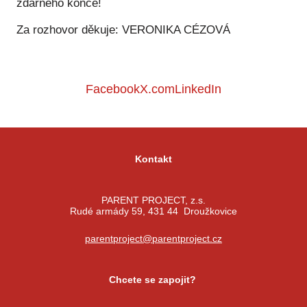
zdárného konce!
Za rozhovor děkuje: VERONIKA CÉZOVÁ
Facebook
X.com
LinkedIn
Kontakt
PARENT PROJECT, z.s.
Rudé armády 59, 431 44 Droužkovice
parentproject@parentproject.cz
Chcete se zapojit?