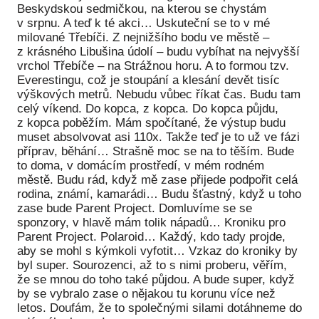
Beskydskou sedmičkou, na kterou se chystám
v srpnu. A teď k té akci… Uskuteční se to v mé
milované Třebíči. Z nejnižšího bodu ve městě –
z krásného Libušina údolí – budu vybíhat na nejvyšší
vrchol Třebíče – na Strážnou horu. A to formou tzv.
Everestingu, což je stoupání a klesání devět tisíc
výškových metrů. Nebudu vůbec říkat čas. Budu tam
celý víkend. Do kopca, z kopca. Do kopca půjdu,
z kopca poběžím. Mám spočítané, že výstup budu
muset absolvovat asi 110x. Takže teď je to už ve fázi
příprav, běhání… Strašně moc se na to těším. Bude
to doma, v domácím prostředí, v mém rodném
městě. Budu rád, když mě zase přijede podpořit celá
rodina, známí, kamarádi… Budu šťastný, když u toho
zase bude Parent Project. Domluvíme se se
sponzory, v hlavě mám tolik nápadů… Kroniku pro
Parent Project. Polaroid… Každý, kdo tady projde,
aby se mohl s kýmkoli vyfotit… Vzkaz do kroniky by
byl super. Sourozenci, až to s nimi proberu, věřím,
že se mnou do toho také půjdou. A bude super, když
by se vybralo zase o nějakou tu korunu více než
letos. Doufám, že to společnými silami dotáhneme do