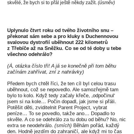
skvělé, že bych si to přál ještě někdy zažít.
(úsměv)
Uplynulo čtvrt roku od tvého životního snu –
překonat sám sebe a pro kluky s Duchennovou
svalovou dystrofií uběhnout 222 kilometrů
z Třebíče až na Sněžku. Co se od té doby u tebe
všechno odehrálo?
(Á, otázka číslo tři! A já se konečně při tom běhu
začínám zahřívat, zní z nahrávky)
Předem bych chtěl říci, že ten cíl byl celou trasu
uběhnout, což se nepovedlo. Ale samozřejmě tam
bylo to kolo. Když tedy začaly křeče, ‚odpočinul‘
jsem si na kole… Počin dopadl, jak jsme si přáli.
Potěšit děti, zviditelnit Parent Project, vybrat
peníze… To se povedlo, takže ano… Dopadlo to
skvěle. A co se odehrálo za tu dobu od běhu? No, nic
extra se neodehrálo.
(smích)
Běhám pořád, každý
den. Hodně jezdím do zahraničí, ale když mi to čas