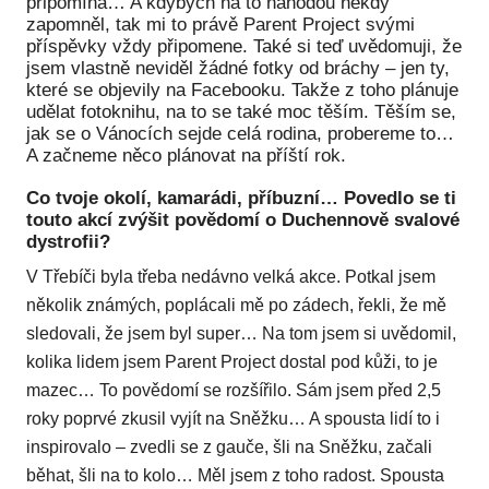
připomíná… A kdybych na to náhodou někdy
zapomněl, tak mi to právě Parent Project svými
příspěvky vždy připomene. Také si teď uvědomuji, že
jsem vlastně neviděl žádné fotky od bráchy – jen ty,
které se objevily na Facebooku. Takže z toho plánuje
udělat fotoknihu, na to se také moc těším. Těším se,
jak se o Vánocích sejde celá rodina, probereme to…
A začneme něco plánovat na příští rok.
Co tvoje okolí, kamarádi, příbuzní… Povedlo se ti
touto akcí zvýšit povědomí o Duchennově svalové
dystrofii?
V Třebíči byla třeba nedávno velká akce. Potkal jsem
několik známých, poplácali mě po zádech, řekli, že mě
sledovali, že jsem byl super… Na tom jsem si uvědomil,
kolika lidem jsem Parent Project dostal pod kůži, to je
mazec… To povědomí se rozšířilo. Sám jsem před 2,5
roky poprvé zkusil vyjít na Sněžku… A spousta lidí to i
inspirovalo – zvedli se z gauče, šli na Sněžku, začali
běhat, šli na to kolo… Měl jsem z toho radost. Spousta