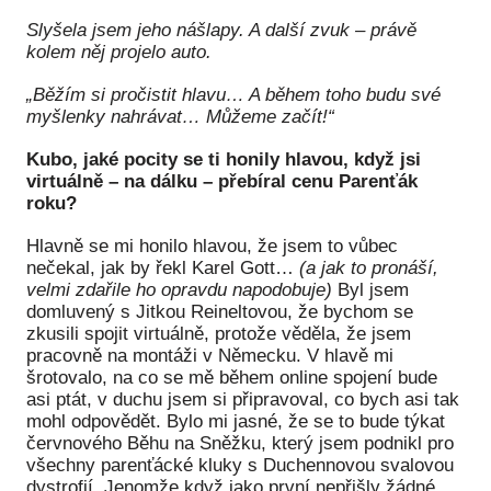
Ko
Slyšela jsem jeho nášlapy. A další zvuk – právě
kolem něj projelo auto.
Výz
„Běžím si pročistit hlavu… A během toho budu své
No
myšlenky nahrávat… Můžeme začít!“
Re
Kubo, jaké pocity se ti honily hlavou, když jsi
virtuálně – na dálku – přebíral cenu Parenťák
Aktiv
roku?
Ak
Hlavně se mi honilo hlavou, že jsem to vůbec
nečekal, jak by řekl Karel Gott…
(a jak to pronáší,
Je
velmi zdařile ho opravdu napodobuje)
Byl jsem
domluvený s Jitkou Reineltovou, že bychom se
Ve
zkusili spojit virtuálně, protože věděla, že jsem
pracovně na montáži v Německu. V hlavě mi
Sv
šrotovalo, na co se mě během online spojení bude
sval
asi ptát, v duchu jsem si připravoval, co bych asi tak
mohl odpovědět. Bylo mi jasné, že se to bude týkat
Od
červnového Běhu na Sněžku, který jsem podnikl pro
kon
všechny parenťácké kluky s Duchennovou svalovou
dystrofií. Jenomže když jako první nepřišly žádné