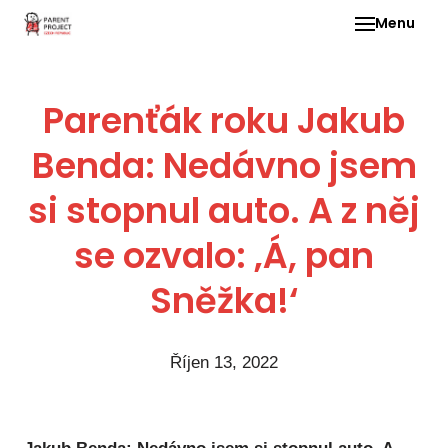
Menu
Pro 
Parenťák roku Jakub
O ne
Benda: Nedávno jsem
Pr
dia
si stopnul auto. A z něj
In
DMD
se ozvalo: ‚Á, pan
Ge
Sněžka!‘
Př
Li
Říjen 13, 2022
Ne
one
dět