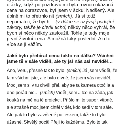
Pr
otázky, když po pozdravu mi byla rovnou ukázaná
cena na obrazovce, byl jsem v šoku! Nadšený. Ale
O ná
úplně mi to přetrhlo nit
(smích)
. Já si totiž
nepamatuji, že bych…
(v dálce se ozývají padající
Ak
závory, takže je chvíli ticho)
někdy něco vyhrál, že
bych si něco někdy zasloužil. Tohle je tedy moje
Po
první životní cena. A možná taky poslední. A o to
více se jí vážím.
Mé
Jaké bylo přebírat cenu takto na dálku? Všichni
Po
jsme tě v sále viděli, ale ty jsi nás asi neviděl…
dárc
Ano, Veru, přesně tak to bylo.
(smích)
Já jsem věděl, že
Do
tam všichni jste, ale bylo divné, že jsem vás neviděl.
Moc jsem si v tu chvíli přál, aby se ta kamera otočila a
Ko
ono pořád nic…
(smích)
Viděl jsem Jitce na záda, jak
Kont
kouká na mě na té projekci. Přišlo mi to super, vtipné,
ale strašně moc jsem chtěl vidět, kdo sedí v tom sále.
Ale pak to bylo završené potleskem, takže to bylo
úžasné. Skvělý pocit! Přeji to každému. Bylo to tak