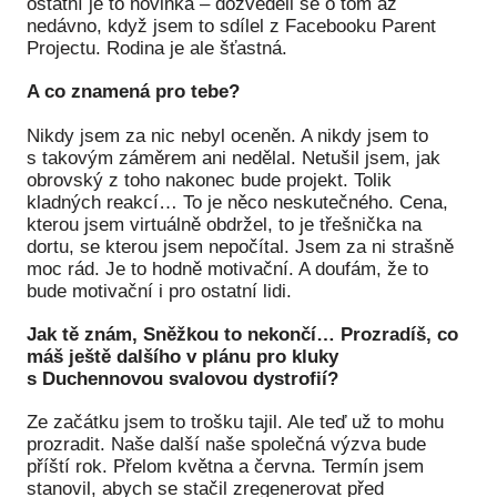
ostatní je to novinka – dozvěděli se o tom až
nedávno, když jsem to sdílel z Facebooku Parent
Projectu. Rodina je ale šťastná.
A co znamená pro tebe?
Nikdy jsem za nic nebyl oceněn. A nikdy jsem to
s takovým záměrem ani nedělal. Netušil jsem, jak
obrovský z toho nakonec bude projekt. Tolik
kladných reakcí… To je něco neskutečného. Cena,
kterou jsem virtuálně obdržel, to je třešnička na
dortu, se kterou jsem nepočítal. Jsem za ni strašně
moc rád. Je to hodně motivační. A doufám, že to
bude motivační i pro ostatní lidi.
Jak tě znám, Sněžkou to nekončí… Prozradíš, co
máš ještě dalšího v plánu pro kluky
s Duchennovou svalovou dystrofií?
Ze začátku jsem to trošku tajil. Ale teď už to mohu
prozradit. Naše další naše společná výzva bude
příští rok. Přelom května a června. Termín jsem
stanovil, abych se stačil zregenerovat před