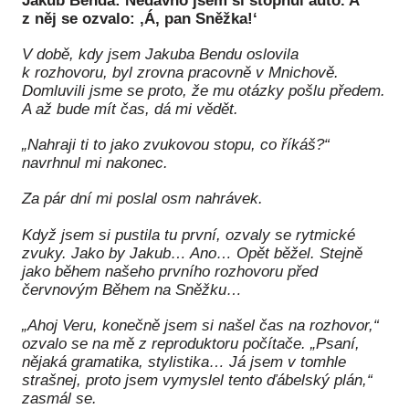
Jakub Benda: Nedávno jsem si stopnul auto. A
z něj se ozvalo: ‚Á, pan Sněžka!‘
Péče
V době, kdy jsem Jakuba Bendu oslovila
Od
k rozhovoru, byl zrovna pracovně v Mnichově.
por
Domluvili jsme se proto, že mu otázky pošlu předem.
A až bude mít čas, dá mi vědět.
Pé
kro
„Nahraji ti to jako zvukovou stopu, co říkáš?“
navrhnul mi nakonec.
So
por
Za pár dní mi poslal osm nahrávek.
Er
Když jsem si pustila tu první, ozvaly se rytmické
zvuky. Jako by Jakub… Ano… Opět běžel. Stejně
Ps
jako během našeho prvního rozhovoru před
péč
červnovým Během na Sněžku…
Re
„Ahoj Veru, konečně jsem si našel čas na rozhovor,“
ozvalo se na mě z reproduktoru počítače. „Psaní,
Re
nějaká gramatika, stylistika… Já jsem v tomhle
strašnej, proto jsem vymyslel tento ďábelský plán,“
Nu
zasmál se.