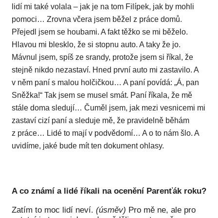
lidí mi také volala – jak je na tom Filípek, jak by mohli
pomoci… Zrovna včera jsem běžel z práce domů.
Přejedl jsem se houbami. A fakt těžko se mi běželo.
Hlavou mi blesklo, že si stopnu auto. A taky že jo.
Mávnul jsem, spíš ze srandy, protože jsem si říkal, že
stejně nikdo nezastaví. Hned první auto mi zastavilo. A
v něm paní s malou holčičkou… A paní povídá: „Á, pan
Sněžka!“ Tak jsem se musel smát. Paní říkala, že mě
stále doma sledují… Čuměl jsem, jak mezi vesnicemi mi
zastaví cizí paní a sleduje mě, že pravidelně běhám
z práce… Lidé to mají v podvědomí… A o to nám šlo. A
uvidíme, jaké bude mít ten dokument ohlasy.
A co známí a lidé říkali na ocenění Parenťák roku?
Zatím to moc lidí neví.
(úsměv)
Pro mě ne, ale pro