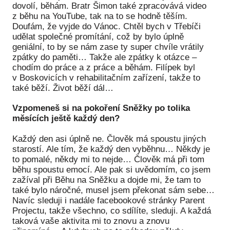
dovolí, běhám. Bratr Šimon také zpracovává video
z běhu na YouTube, tak na to se hodně těším.
Doufám, že vyjde do Vánoc. Chtěl bych v Třebíči
udělat společné promítání, což by bylo úplně
geniální, to by se nám zase ty super chvíle vrátily
zpátky do paměti… Takže ale zpátky k otázce –
chodím do práce a z práce a běhám. Filípek byl
v Boskovicích v rehabilitačním zařízení, takže to
také běží. Život běží dál…
Vzpomeneš si na pokoření Sněžky po tolika
měsících ještě každý den?
Každý den asi úplně ne. Člověk má spoustu jiných
starostí. Ale tím, že každý den vyběhnu… Někdy je
to pomalé, někdy mi to nejde… Člověk má při tom
běhu spoustu emocí. Ale pak si uvědomím, co jsem
zažíval při Běhu na Sněžku a dojde mi, že tam to
také bylo náročné, musel jsem překonat sám sebe…
Navíc sleduji i nadále facebookové stránky Parent
Projectu, takže všechno, co sdílíte, sleduji. A každá
taková vaše aktivita mi to znovu a znovu