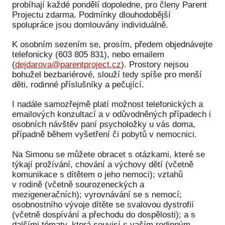
probíhají každé pondělí dopoledne, pro členy Parent
Projectu zdarma. Podmínky dlouhodobější
Péče
spolupráce jsou domlouvány individuálně.
Od
K osobním sezením se, prosím, předem objednávejte
por
telefonicky (603 805 831), nebo emailem
(
dejdarova@parentproject.cz
). Prostory nejsou
Pé
bohužel bezbariérové, slouží tedy spíše pro menší
kro
děti, rodinné příslušníky a pečující.
So
I nadále samozřejmě platí možnost telefonických a
por
emailových konzultací a v odůvodněných případech i
osobních návštěv paní psycholožky u vás doma,
Er
případně během vyšetření či pobytů v nemocnici.
Ps
Na Simonu se můžete obracet s otázkami, které se
péč
týkají prožívání, chování a výchovy dětí (včetně
komunikace s dítětem o jeho nemoci); vztahů
Re
v rodině (včetně sourozeneckých a
Re
mezigeneračních); vyrovnávání se s nemocí;
osobnostního vývoje dítěte se svalovou dystrofií
Nu
(včetně dospívání a přechodu do dospělosti); a s
dalšími tématy, která souvisí s vaším rodinným,