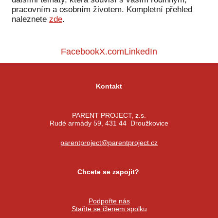
Ko
pracovním a osobním životem. Kompletní přehled
naleznete
zde
.
Výz
No
Facebook
X.com
LinkedIn
Re
Kontakt
Aktiv
Ak
PARENT PROJECT, z.s.
Rudé armády 59, 431 44 Droužkovice
Je
parentproject@parentproject.cz
Ve
Sv
Chcete se zapojit?
sval
Od
Podpořte nás
kon
Staňte se členem spolku