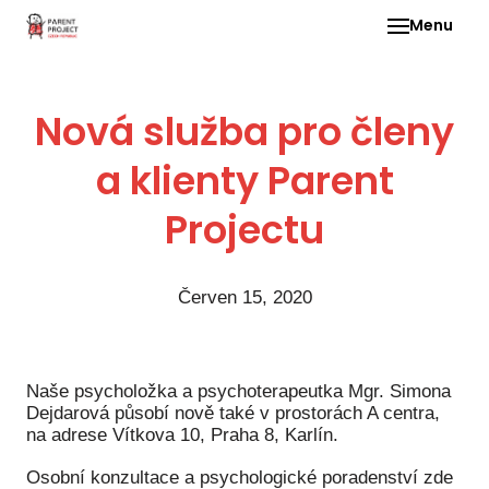
Menu
Pro 
Nová služba pro členy
O ne
a klienty Parent
Pr
dia
Projectu
In
DMD
Červen 15, 2020
Ge
Př
Li
Naše psycholožka a psychoterapeutka Mgr. Simona
Dejdarová působí nově také v prostorách A centra,
Ne
na adrese Vítkova 10, Praha 8, Karlín.
one
dět
Osobní konzultace a psychologické poradenství zde