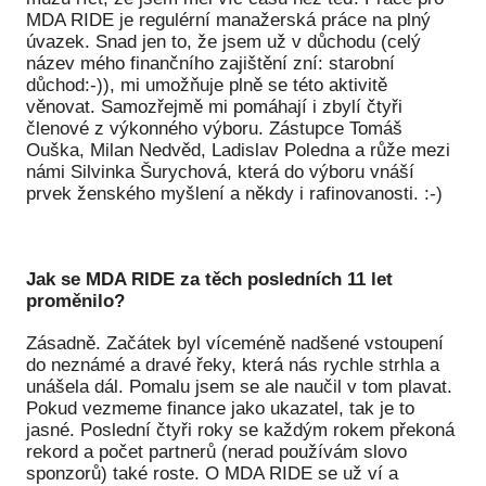
MDA RIDE je regulérní manažerská práce na plný
úvazek. Snad jen to, že jsem už v důchodu (celý
název mého finančního zajištění zní: starobní
důchod:-)), mi umožňuje plně se této aktivitě
věnovat. Samozřejmě mi pomáhají i zbylí čtyři
členové z výkonného výboru. Zástupce Tomáš
Ouška, Milan Nedvěd, Ladislav Poledna a růže mezi
námi Silvinka Šurychová, která do výboru vnáší
prvek ženského myšlení a někdy i rafinovanosti. :-)
Jak se MDA RIDE za těch posledních 11 let
proměnilo?
Zásadně. Začátek byl víceméně nadšené vstoupení
do neznámé a dravé řeky, která nás rychle strhla a
unášela dál. Pomalu jsem se ale naučil v tom plavat.
Pokud vezmeme finance jako ukazatel, tak je to
jasné. Poslední čtyři roky se každým rokem překoná
rekord a počet partnerů (nerad používám slovo
sponzorů) také roste. O MDA RIDE se už ví a