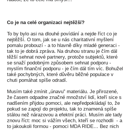
Co je na celé organizaci nejtěžší?
To by bylo asi na dlouhé povídání a nejde říct co je
nejtěžší. O tom, jak se u nás charitativní myšlení
pomalu probouzí - a to hlavně díky mladé generaci -
tak to je dobrá zpráva. Na druhou stranu je čím dál
těžší sehnat nové partnery, protože subjektů, které
se snaží podobným způsobem sehnat podporu -
myslím finanční podporu - je čím dál tím víc. Bohužel
také pochybných, které důvěru běžné populace v
chuti pomáhat spíše odradí.
Musím také zmínit „únavu” materiálu. Je přirozené,
že časem odpadne značné množství lidí, kteří sice s
nadšením přijdou pomoci, ale nepředpokládají to, že
pokud se zapojí do projektu, tak to znamená spíše
stálou než nárazovou a efektní práci. Musím ale tady
znovu říct: moc si vážím všech, kteří se rozhodli - a
to jakoukoli formou - pomoci MDA RIDE… Bez nich