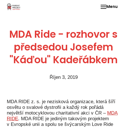
Menu
Pro 
MDA Ride - rozhovor s
O ne
předsedou Josefem
Pr
dia
"Káďou" Kadeřábkem
In
DMD
Říjen 3, 2019
Ge
Př
Li
MDA RIDE z. s. je nezisková organizace, která šíří
osvětu o svalové dystrofii a každý rok pořádá
Ne
největší motocyklovou charitativní akci v ČR –
MDA
one
RIDE
. MDA RIDE je jediným takovým projektem
dět
v Evropské unii a spolu se švýcarským Love Ride