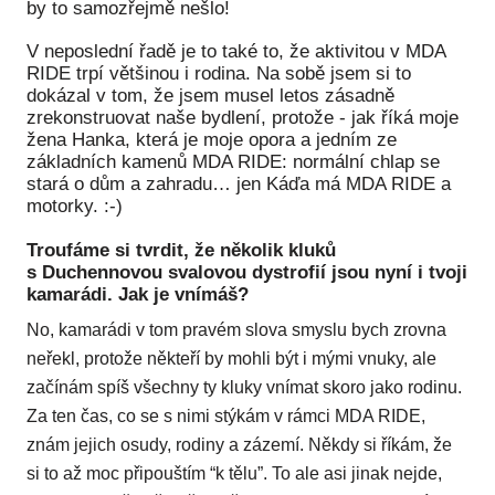
by to samozřejmě nešlo!
V neposlední řadě je to také to, že aktivitou v MDA
RIDE trpí většinou i rodina. Na sobě jsem si to
dokázal v tom, že jsem musel letos zásadně
zrekonstruovat naše bydlení, protože - jak říká moje
žena Hanka, která je moje opora a jedním ze
základních kamenů MDA RIDE: normální chlap se
stará o dům a zahradu… jen Káďa má MDA RIDE a
motorky. :-)
Troufáme si tvrdit, že několik kluků
s Duchennovou svalovou dystrofií jsou nyní i tvoji
kamarádi. Jak je vnímáš?
No, kamarádi v tom pravém slova smyslu bych zrovna
neřekl, protože někteří by mohli být i mými vnuky, ale
začínám spíš všechny ty kluky vnímat skoro jako rodinu.
Za ten čas, co se s nimi stýkám v rámci MDA RIDE,
znám jejich osudy, rodiny a zázemí. Někdy si říkám, že
si to až moc připouštím “k tělu”. To ale asi jinak nejde,