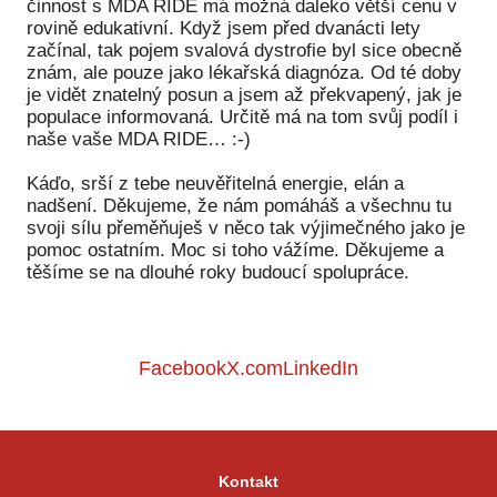
činnost s MDA RIDE má možná daleko větší cenu v
rovině edukativní. Když jsem před dvanácti lety
začínal, tak pojem svalová dystrofie byl sice obecně
znám, ale pouze jako lékařská diagnóza. Od té doby
je vidět znatelný posun a jsem až překvapený, jak je
populace informovaná. Určitě má na tom svůj podíl i
naše vaše MDA RIDE… :-)
Káďo, srší z tebe neuvěřitelná energie, elán a
nadšení. Děkujeme, že nám pomáháš a všechnu tu
svoji sílu přeměňuješ v něco tak výjimečného jako je
pomoc ostatním. Moc si toho vážíme. Děkujeme a
těšíme se na dlouhé roky budoucí spolupráce.
Facebook
X.com
LinkedIn
Kontakt