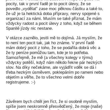
pocity, tak v první řadě je to pocit úlevy, že se
povedlo „vydělat” zase moc pěknou částku a také to,
že už je ta hektická doba přípravy, nervy spojené s
organizací za námi. Musím se také přiznat, že mám
vždycky radost a pocit úlevy z toho, když se během
Spanilé jízdy nic nestane.
V otázce zaznělo, jestli mě to dojímá. Já myslím, že
to není ten pocit tak, jak ho známe. V první řadě
mám dobrý pocit z toho, že se podařila dobrá věc a
že ty peníze pomůžou tam, kde je to potřeba.
Samozřejmě, že mě (a všechny kolegy v týmu)
vždycky potěší, když nám někdo řekne pár hezkých
slov. Na díky nečekáme, ale vyjádřit vděk se dá i
třeba hezkým úsměvem, poklepáním po rameni nebo
objetím a věřte, že to všechno velmi dobře
registrujeme. :-)
Závěrem bych chtěl jen říct, že si osobně myslím,
spíše jsem neskromně přesvědčený, že moje (naše)