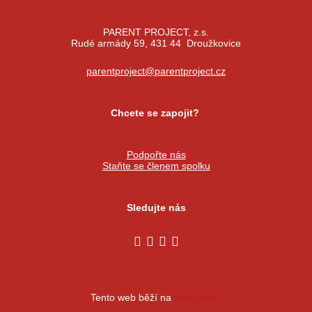
PARENT PROJECT, z.s.
Rudé armády 59, 431 44 Droužkovice
parentproject@parentproject.cz
Chcete se zapojit?
Podpořte nás
Staňte se členem spolku
Sledujte nás
Tento web běží na
solidpixels.