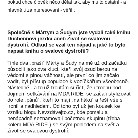
pokud chce člověk něco dělat tak, aby mu to ostatní - a
hlavně ti zainteresovaní - věřili.
Společně s Mártym a Šudym jste vydali také knihu
Duchennovi jezdci aneb Život se svalovou
dystrofií. Odkud se vzal ten nápad a jaké to bylo
napsat knihu o svalové dystrofii?
Tihle dva „braši” Márty a Šudy na mě už od začátku
působili jako dva kluci, kteří svůj osud berou na
vědomí s plnou vážností, ale první co jim začalo
vadit, byl přístup populace k vozíčkářům všeobecně.
Následně - a to už troufám si říct, že i trochu pod
dojmem setkávání na MDA RIDE, se začali stylizovat
do role „pánů”, kteří to mají „na háku” a řeší vše s
ironií a nadhledem. Od toho byl už jen kousek ke
vzniku blogu Nevzdávejto.cz, kde pomalu a
nenápadně seznamovali početnou skupinu (třeba
kolem MDA RIDE ) se svým pohledem na svět a
život se svalovou dystrofií.