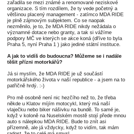
zařadila se mezi známé a renomované neziskové
organizace. S tím rozdílem, že ty vede početný a
většinou placený management - zatímco MDA RIDE
je plně zájmovým subjektem. Co se naopak
nezměnilo, je to, že MDA RIDE nikdy nežádala o
významné dotace nebo granty, a tak si vážíme
podpory MČ ve kterých se akce koná (dříve to byla
Praha 5, nyní Praha 1 ) jako jediné státní instituce.
A jak to vidíš do budoucna? Můžeme se i nadále
těšit přízni motorkářů?
Já si myslím, že MDA RIDE je už součástí
motorkářského života v naší republice - a jsem na to
patřičně hrdý. :-)
Pro mě osobně není nic hezčího než to, že třeba
někde u Klatov míjím motocykl, který má naší
vlaječku nebo biker nášivku na bundě. To samé je,
když v koloně na Nuselském mostě stojí přede mnou
auto s nálepkou MDA RIDE. Bude to znít asi
přízemně, ale já vždycky, když to vidím, tak mám
radost, že to celé má smysl…