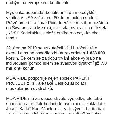
druhým na evropském kontinentu.
Péče
Myšlenka uspořádat benefiční jízdu motocyklů
vznikla v USA začátkem 80. let minulého století.
Od
Právě americká Love Ride, která se mezitím rozšířila
por
do Švýcarska a Mexika, se stala inspirací pro Josefa
„Káďu“ Kadeřábka, celoživotního motocyklového
Pé
fandu.
kro
22. června 2019 se uskutečnil již 11. ročník této
So
akce. Letos se podařilo získat rekordních
1 628 000
por
korun
. Celkem se za dobu trvání akce vybralo na
individuální pomoc lidem se svalovou dystrofií již
7,8
Er
milionu korun
.
Ps
MDA RIDE podporuje nejen spolek PARENT
péč
PROJECT z. s., ale také Českou asociaci
muskulárních dystrofiků.
Re
Re
MDA RIDE má za sebou skvělé výsledky, ale také
spoustu práce. Jak hodnotí letošní ročník zakladatel
Nu
Josef „Káďa“ Kadeřábek a jak vidí vývoj charitativní
akce za poslední roky, jsme se zeptali přímo jeho.