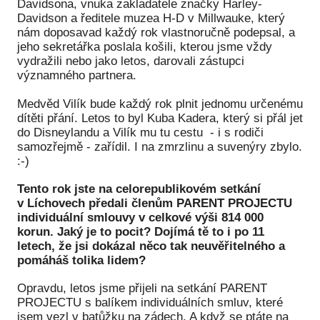
Davidsona, vnuka zakladatele značky Harley-
Davidson a ředitele muzea H-D v Millwauke, který
nám doposavad každý rok vlastnoručně podepsal, a
jeho sekretářka poslala košili, kterou jsme vždy
vydražili nebo jako letos, darovali zástupci
významného partnera.
Medvěd Vilík bude každý rok plnit jednomu určenému
dítěti přání. Letos to byl Kuba Kadera, který si přál jet
do Disneylandu a Vilík mu tu cestu - i s rodiči
samozřejmě - zařídil. I na zmrzlinu a suvenýry zbylo.
:-)
Tento rok jste na celorepublikovém setkání
v Líchovech předali členům PARENT PROJECTU
individuální smlouvy v celkové výši 814 000
korun. Jaký je to pocit? Dojímá tě to i po 11
letech, že jsi dokázal něco tak neuvěřitelného a
pomáháš tolika lidem?
Opravdu, letos jsme přijeli na setkání PARENT
PROJECTU s balíkem individuálních smluv, které
jsem vezl v batůžku na zádech. A když se ptáte na