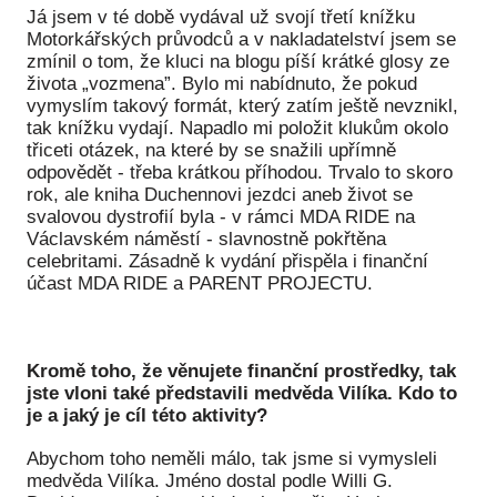
Já jsem v té době vydával už svojí třetí knížku
Motorkářských průvodců a v nakladatelství jsem se
zmínil o tom, že kluci na blogu píší krátké glosy ze
života „vozmena”. Bylo mi nabídnuto, že pokud
vymyslím takový formát, který zatím ještě nevznikl,
tak knížku vydají. Napadlo mi položit klukům okolo
třiceti otázek, na které by se snažili upřímně
odpovědět - třeba krátkou příhodou. Trvalo to skoro
rok, ale kniha Duchennovi jezdci aneb život se
svalovou dystrofií byla - v rámci MDA RIDE na
Václavském náměstí - slavnostně pokřtěna
celebritami. Zásadně k vydání přispěla i finanční
účast MDA RIDE a PARENT PROJECTU.
Kromě toho, že věnujete finanční prostředky, tak
jste vloni také představili medvěda Vilíka. Kdo to
je a jaký je cíl této aktivity?
Abychom toho neměli málo, tak jsme si vymysleli
medvěda Vilíka. Jméno dostal podle Willi G.