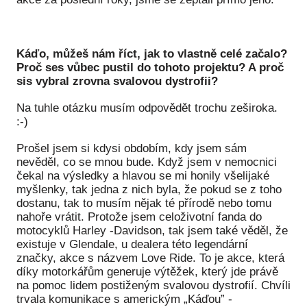
Ko
Výz
Káďo, můžeš nám říct, jak to vlastně celé začalo?
Proč ses vůbec pustil do tohoto projektu? A proč
No
sis vybral zrovna svalovou dystrofii?
Re
Na tuhle otázku musím odpovědět trochu zeširoka.
:-)
Aktiv
Prošel jsem si kdysi obdobím, kdy jsem sám
Ak
nevěděl, co se mnou bude. Když jsem v nemocnici
čekal na výsledky a hlavou se mi honily všelijaké
Je
myšlenky, tak jedna z nich byla, že pokud se z toho
Ve
dostanu, tak to musím nějak té přírodě nebo tomu
nahoře vrátit. Protože jsem celoživotní fanda do
Sv
motocyklů Harley -Davidson, tak jsem také věděl, že
sval
existuje v Glendale, u dealera této legendární
značky, akce s názvem Love Ride. To je akce, která
Od
díky motorkářům generuje výtěžek, který jde právě
kon
na pomoc lidem postiženým svalovou dystrofií. Chvíli
trvala komunikace s americkým „Káďou” -