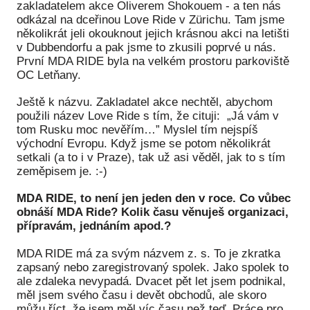
Pr
zakladatelem akce Oliverem Shokouem - a ten nás
odkázal na dceřinou Love Ride v Zürichu. Tam jsme
několikrát jeli okouknout jejich krásnou akci na letišti
O ná
v Dubbendorfu a pak jsme to zkusili poprvé u nás.
První MDA RIDE byla na velkém prostoru parkoviště
Ak
OC Letňany.
Po
Ještě k názvu. Zakladatel akce nechtěl, abychom
Mé
použili název Love Ride s tím, že cituji: „Já vám v
tom Rusku moc nevěřím…” Myslel tím nejspíš
Po
východní Evropu. Když jsme se potom několikrát
dárc
setkali (a to i v Praze), tak už asi věděl, jak to s tím
zeměpisem je. :-)
Do
MDA RIDE, to není jen jeden den v roce. Co vůbec
Ko
obnáší MDA Ride? Kolik času věnuješ organizaci,
přípravám, jednáním apod.?
Kont
MDA RIDE má za svým názvem z. s. To je zkratka
zapsaný nebo zaregistrovaný spolek. Jako spolek to
ale zdaleka nevypadá. Dvacet pět let jsem podnikal,
měl jsem svého času i devět obchodů, ale skoro
můžu říct, že jsem měl víc času než teď. Práce pro