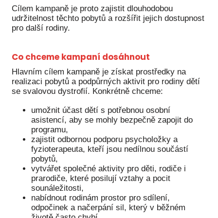
Ko
Cílem kampaně je proto zajistit dlouhodobou
udržitelnost těchto pobytů a rozšířit jejich dostupnost
pro další rodiny.
Výz
No
Co chceme kampaní dosáhnout
Re
Hlavním cílem kampaně je získat prostředky na
realizaci pobytů a podpůrných aktivit pro rodiny dětí
Aktiv
se svalovou dystrofií. Konkrétně chceme:
Ak
umožnit účast dětí s potřebnou osobní
asistencí, aby se mohly bezpečně zapojit do
Je
programu,
zajistit odbornou podporu psycholožky a
Ve
fyzioterapeuta, kteří jsou nedílnou součástí
pobytů,
Sv
vytvářet společné aktivity pro děti, rodiče i
sval
prarodiče, které posilují vztahy a pocit
sounáležitosti,
Od
nabídnout rodinám prostor pro sdílení,
kon
odpočinek a načerpání sil, který v běžném
životě často chybí.