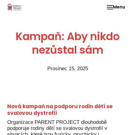
Menu
Pro 
Kampaň: Aby nikdo
O ne
nezůstal sám
Pr
dia
In
Prosinec 15, 2025
DMD
Ge
Př
Nová kampaň na podporu rodin dětí se
Li
svalovou dystrofií
Ne
Organizace PARENT PROJECT dlouhodobě
one
podporuje rodiny dětí se svalovou dystrofií v
dět
situacích, které jsou fyzicky, psychicky i