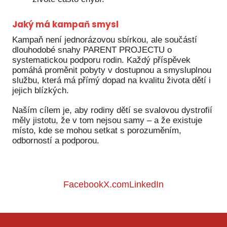
Pr
Jaký má kampaň smysl
O ná
Kampaň není jednorázovou sbírkou, ale součástí
Ak
dlouhodobé snahy PARENT PROJECTU o
systematickou podporu rodin. Každý příspěvek
Po
pomáhá proměnit pobyty v dostupnou a smysluplnou
službu, která má přímý dopad na kvalitu života dětí i
Mé
jejich blízkých.
Po
Naším cílem je, aby rodiny dětí se svalovou dystrofií
dárc
měly jistotu, že v tom nejsou samy – a že existuje
místo, kde se mohou setkat s porozuměním,
Do
odborností a podporou.
Ko
Kont
Facebook
X.com
LinkedIn