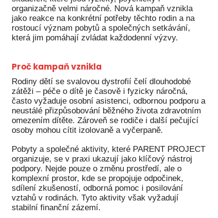
organizačně velmi náročné. Nová kampaň vznikla
Péče
jako reakce na konkrétní potřeby těchto rodin a na
rostoucí význam pobytů a společných setkávání,
Od
která jim pomáhají zvládat každodenní výzvy.
por
Pé
Proč kampaň vznikla
kro
Rodiny dětí se svalovou dystrofií čelí dlouhodobé
zátěži – péče o dítě je časově i fyzicky náročná,
So
často vyžaduje osobní asistenci, odbornou podporu a
por
neustálé přizpůsobování běžného života zdravotním
omezením dítěte. Zároveň se rodiče i další pečující
Er
osoby mohou cítit izolovaně a vyčerpaně.
Ps
Pobyty a společné aktivity, které PARENT PROJECT
péč
organizuje, se v praxi ukazují jako klíčový nástroj
podpory. Nejde pouze o změnu prostředí, ale o
Re
komplexní prostor, kde se propojuje odpočinek,
sdílení zkušeností, odborná pomoc i posilování
Re
vztahů v rodinách. Tyto aktivity však vyžadují
Nu
stabilní finanční zázemí.