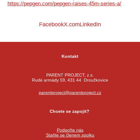
https://pepgen.com/pepgen-raises-45m-series-a/
Ko
Výz
Facebook
X.com
LinkedIn
No
Re
Kontakt
Aktiv
Ak
PARENT PROJECT, z.s.
Rudé armády 59, 431 44 Droužkovice
Je
Ve
parentproject@parentproject.cz
Sv
sval
Chcete se zapojit?
Od
kon
Podpořte nás
Staňte se členem spolku