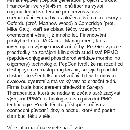
Firma PepGen (peptide generation project) získala
financování ve výši 45 milionů liber na vývoj
Péče
oligonukleotidové terapie pro nervosvalová
onemocnění. Firma byla založena dvěma profesory z
Od
Oxfordu (prof. Matthew Wood) a Cambridge (prof.
por
Mike Gait), kteří se oblasti léčby vzácných
onemocnění věnují již mnoho let. Financování
Pé
poskytne firma RA Capital Management, která
kro
investuje do vývoje inovativní léčby. PepGen využije
prostředky na zahájení klinických studií své PPMO
So
(peptide-conjugated phosphorodiamidate morpholino
por
oligomery) technologie. PepGen tvrdí, že na rozdíl od
dostupných exon-skipping terapií, se jejich produkt
Er
dostane do všech tkání ovlivněných Duchennovou
svalovou dystrofií a má velký vliv na srdeční tkáň.
Ps
Firma bude konkurentem především Sarepty
péč
Therapeutics, která se nedávno začala také zabývat
vývojem PPMO technologie místo původní PMO
Re
technologie. Rozdíl těchto přístupů spočívá v
obohacení původní látky o peptid, který má posílit
Re
distribuci léku v těle.
Nu
Více informací naleznete např. zde :