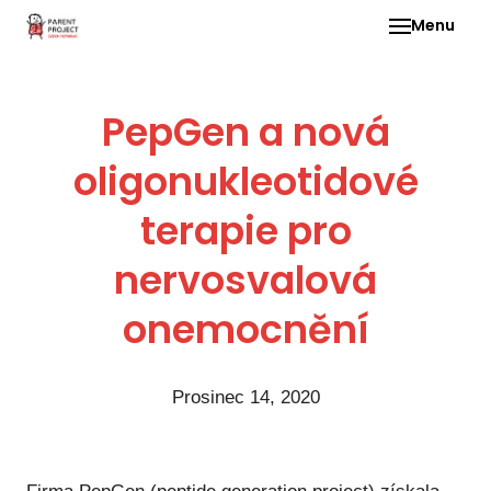
Menu
Pro 
PepGen a nová
O ne
oligonukleotidové
Pr
dia
terapie pro
In
DMD
nervosvalová
Ge
onemocnění
Př
Li
Prosinec 14, 2020
Ne
one
dět