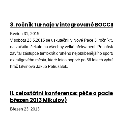
3. ročník turnaje v integrované BOCCI
Květen 31, 2015
V sobotu 23.5.2015 se uskutečnil v Nové Pace 3. ročník 
na začátku čekalo na všechny velké překvapení. Po loňsk
zavítal zástupce tentokrát druhého nejoblíbenějšího sport
extraligového města, které letos poprvé po 56 letech vyhrál
hráč Litvínova Jakub Petružálek.
II. celostátní konference: péče o pac
březen 2013 Mikulov)
Březen 23, 2013