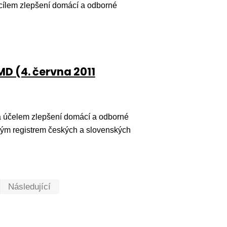
cílem zlepšení domácí a odborné
D (4. června 2011
 účelem zlepšení domácí a odborné
aným registrem českých a slovenských
První
Poslední
Následující