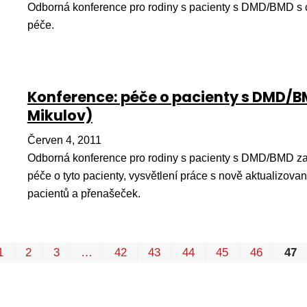
Odborná konference pro rodiny s pacienty s DMD/BMD s 
péče.
Konference: péče o pacienty s DMD/BM
Mikulov)
Červen 4, 2011
Odborná konference pro rodiny s pacienty s DMD/BMD za
péče o tyto pacienty, vysvětlení práce s nově aktualizov
pacientů a přenašeček.
1
2
3
…
42
43
44
45
46
47