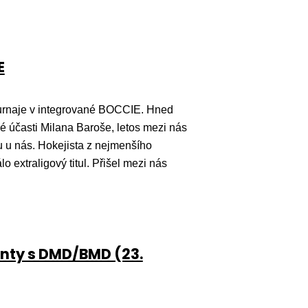
E
turnaje v integrované BOCCIE. Hned
é účasti Milana Baroše, letos mezi nás
u u nás. Hokejista z nejmenšího
o extraligový titul. Přišel mezi nás
ienty s DMD/BMD (23.