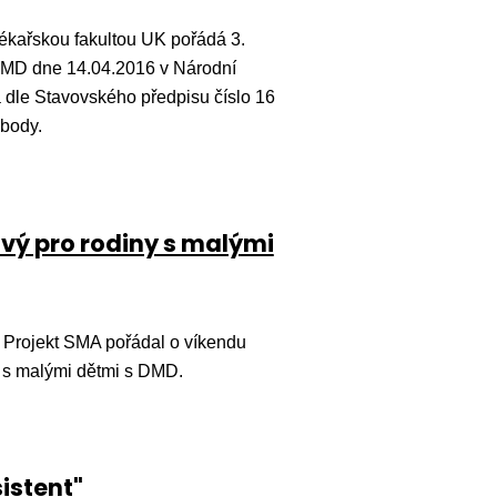
ékařskou fakultou UK pořádá 3.
/BMD dne 14.04.2016 v Národní
 dle Stavovského předpisu číslo 16
 body.
vý pro rodiny s malými
rojekt SMA pořádal o víkendu
y s malými dětmi s DMD.
istent"