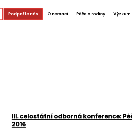
Podpořte nás
O nemoci
Péče o rodiny
Výzkum
III. celostátní odborná konference: 
2016