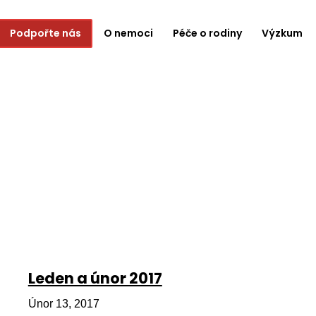
Podpořte nás
O nemoci
Péče o rodiny
Výzkum
Leden a únor 2017
Únor 13, 2017