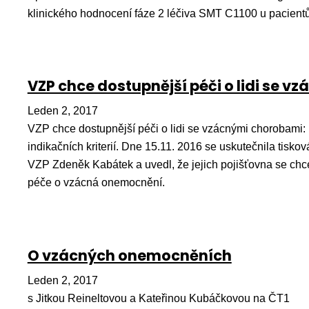
klinického hodnocení fáze 2 léčiva SMT C1100 u pacien
VZP chce dostupnější péči o lidi se 
Leden 2, 2017
VZP chce dostupnější péči o lidi se vzácnými chorobami: k
indikačních kriterií. Dne 15.11. 2016 se uskutečnila tisko
VZP Zdeněk Kabátek a uvedl, že jejich pojišťovna se ch
péče o vzácná onemocnění.
O vzácných onemocněních
Leden 2, 2017
s Jitkou Reineltovou a Kateřinou Kubáčkovou na ČT1