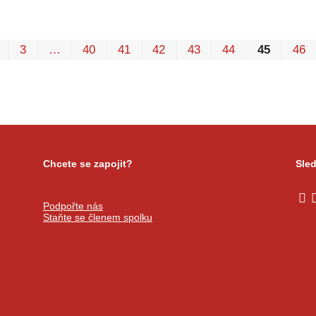
3
…
40
41
42
43
44
45
46
Chcete se zapojit?
Sled
Podpořte nás
Staňte se členem spolku