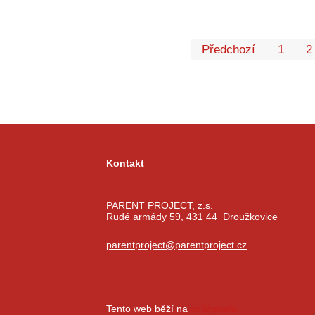
Předchozí
1
2
Kontakt
PARENT PROJECT, z.s.
Rudé armády 59, 431 44 Droužkovice
parentproject@parentproject.cz
Tento web běží na
solidpixels.