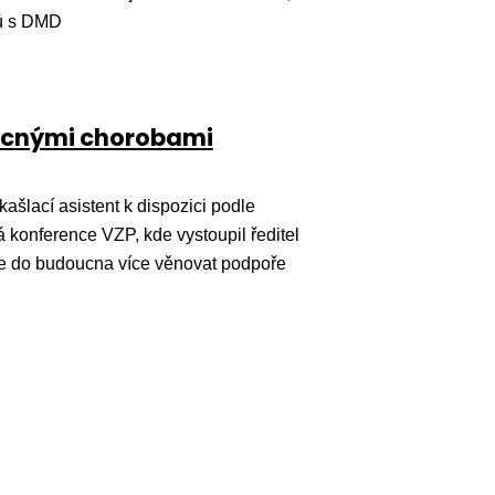
tů s DMD
vzácnými chorobami
ašlací asistent k dispozici podle
vá konference VZP, kde vystoupil ředitel
ce do budoucna více věnovat podpoře