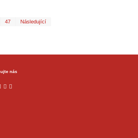
První
Poslední
47
Následující
ujte nás