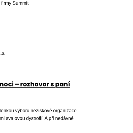
d firmy Summit
.s.
oci – rozhovor s paní
 členkou výboru neziskové organizace
ími svalovou dystrofií. A při nedávné