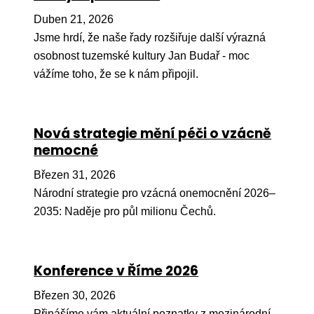
Pr
Duben 21, 2026
O ná
Jsme hrdí, že naše řady rozšiřuje další výrazná
osobnost tuzemské kultury Jan Budař - moc
Ak
vážíme toho, že se k nám připojil.
Po
Mé
Nová strategie mění péči o vzácně
Po
nemocné
dárc
Březen 31, 2026
Do
Národní strategie pro vzácná onemocnění 2026–
Ko
2035: Naděje pro půl milionu Čechů.
Kont
Konference v Říme 2026
Březen 30, 2026
Přinášíme vám aktuální poznatky z mezinárodní