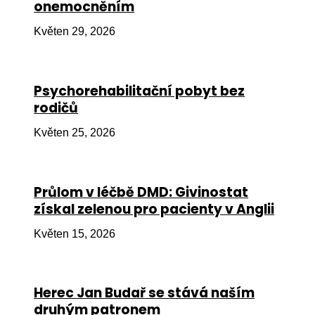
onemocněním
Ko
Květen 29, 2026
Výz
No
Psychorehabilitační pobyt bez
Re
rodičů
Aktiv
Květen 25, 2026
Ak
Je
Průlom v léčbě DMD: Givinostat
získal zelenou pro pacienty v Anglii
Ve
Květen 15, 2026
Sv
sval
Od
Herec Jan Budař se stává naším
kon
druhým patronem