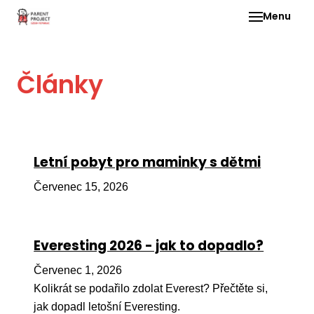
Menu
Pro 
Články
O ne
Pr
dia
In
Letní pobyt pro maminky s dětmi
DMD
Červenec 15, 2026
Ge
Př
Everesting 2026 - jak to dopadlo?
Li
Červenec 1, 2026
Ne
one
Kolikrát se podařilo zdolat Everest? Přečtěte si,
dět
jak dopadl letošní Everesting.