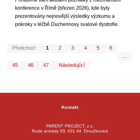
konference v Římě (březen 2026), kde byly
prezentovány nejnovější výsledky výzkumu a
pokroky v léčbě Duchennovy svalové dystrofie.
Prvn
Pos
Předchozí
1
2
3
4
5
6
…
45
46
47
Následující
Kontakt
PARENT PROJECT, z.s.
Rudé armády 59, 431 44 Droužkovice