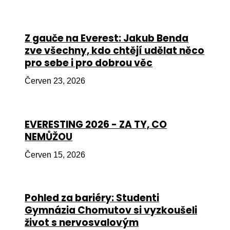
Péče
Od
Z gauče na Everest: Jakub Benda
por
zve všechny, kdo chtějí udělat něco
pro sebe i pro dobrou věc
Pé
kro
Červen 23, 2026
So
por
EVERESTING 2026 - ZA TY, CO
Er
NEMŮŽOU
Ps
Červen 15, 2026
péč
Re
Pohled za bariéry: Studenti
Re
Gymnázia Chomutov si vyzkoušeli
Nu
život s nervosvalovým