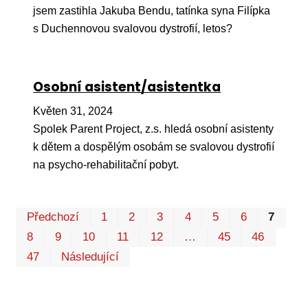
jsem zastihla Jakuba Bendu, tatínka syna Filípka
s Duchennovou svalovou dystrofií, letos?
Osobní asistent/asistentka
Květen 31, 2024
Spolek Parent Project, z.s. hledá osobní asistenty
k dětem a dospělým osobám se svalovou dystrofií
na psycho-rehabilitační pobyt.
Pr
Předchozí
1
2
3
4
5
6
7
P
8
9
10
11
12
…
45
46
47
Následující