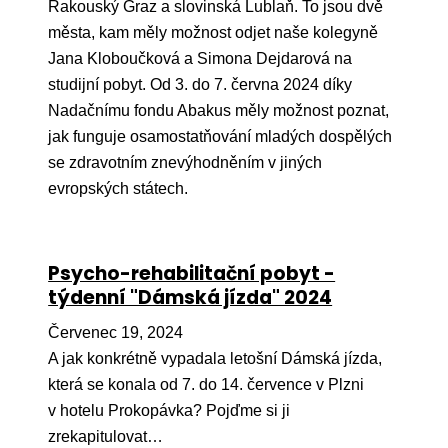
Pr
Rakouský Graz a slovinská Lublaň. To jsou dvě
města, kam měly možnost odjet naše kolegyně
O ná
Jana Kloboučková a Simona Dejdarová na
studijní pobyt. Od 3. do 7. června 2024 díky
Ak
Nadačnímu fondu Abakus měly možnost poznat,
Po
jak funguje osamostatňování mladých dospělých
se zdravotním znevýhodněním v jiných
Mé
evropských státech.
Po
dárc
Do
Psycho-rehabilitační pobyt -
týdenní "Dámská jízda" 2024
Ko
Červenec 19, 2024
Kont
A jak konkrétně vypadala letošní Dámská jízda,
která se konala od 7. do 14. července v Plzni
v hotelu Prokopávka? Pojďme si ji
zrekapitulovat…