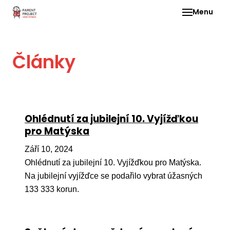
Menu
Pro 
Články
O ne
Pr
dia
In
Ohlédnutí za jubilejní 10. Vyjížďkou
DMD
pro Matýska
Ge
Září 10, 2024
Př
Ohlédnutí za jubilejní 10. Vyjížďkou pro Matýska.
Na jubilejní vyjížďce se podařilo vybrat úžasných
Li
133 333 korun.
Ne
one
dět