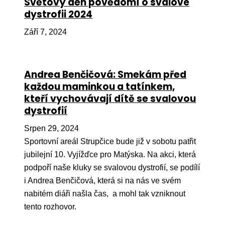
Světový den povědomí o svalové
dystrofii 2024
Péče
Září 7, 2024
Od
por
Pé
Andrea Benčičová: Smekám před
kro
každou maminkou a tatínkem,
So
kteří vychovávají dítě se svalovou
por
dystrofií
Er
Srpen 29, 2024
Sportovní areál Strupčice bude již v sobotu patřit
Ps
jubilejní 10. Vyjížďce pro Matýska. Na akci, která
péč
podpoří naše kluky se svalovou dystrofií, se podílí
Re
i Andrea Benčičová, která si na nás ve svém
Re
nabitém diáři našla čas, a mohl tak vzniknout
tento rozhovor.
Nu