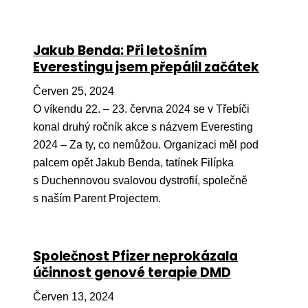
Jakub Benda: Při letošním
Everestingu jsem přepálil začátek
Červen 25, 2024
O víkendu 22. – 23. června 2024 se v Třebíči
konal druhý ročník akce s názvem Everesting
2024 – Za ty, co nemůžou. Organizaci měl pod
palcem opět Jakub Benda, tatínek Filípka
s Duchennovou svalovou dystrofií, společně
s naším Parent Projectem.
Společnost Pfizer neprokázala
účinnost genové terapie DMD
Červen 13, 2024