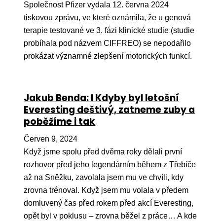
Společnost Pfizer vydala 12. června 2024
tiskovou zprávu, ve které oznámila, že u genová
terapie testované ve 3. fázi klinické studie (studie
probíhala pod názvem CIFFREO) se nepodařilo
prokázat významné zlepšení motorických funkcí.
Jakub Benda: I Kdyby byl letošní
Everesting deštivý, zatneme zuby a
poběžíme i tak
Červen 9, 2024
Když jsme spolu před dvěma roky dělali první
rozhovor před jeho legendárním během z Třebíče
až na Sněžku, zavolala jsem mu ve chvíli, kdy
zrovna trénoval. Když jsem mu volala v předem
domluvený čas před rokem před akcí Everesting,
opět byl v poklusu – zrovna běžel z práce… A kde