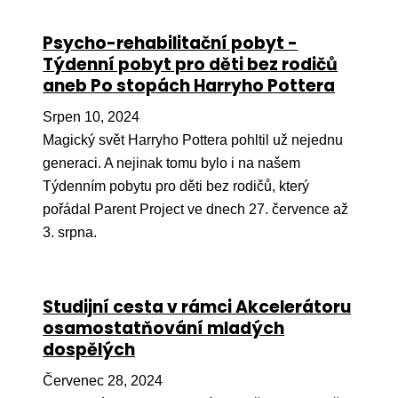
Ko
Psycho-rehabilitační pobyt -
Výz
Týdenní pobyt pro děti bez rodičů
aneb Po stopách Harryho Pottera
No
Srpen 10, 2024
Re
Magický svět Harryho Pottera pohltil už nejednu
generaci. A nejinak tomu bylo i na našem
Aktiv
Týdenním pobytu pro děti bez rodičů, který
Ak
pořádal Parent Project ve dnech 27. července až
Je
3. srpna.
Ve
Sv
Studijní cesta v rámci Akcelerátoru
sval
osamostatňování mladých
dospělých
Od
kon
Červenec 28, 2024