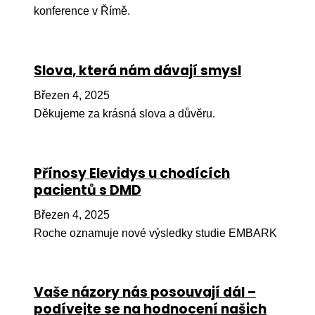
konference v Římě.
Péče
Od
por
Slova, která nám dávají smysl
Pé
Březen 4, 2025
kro
Děkujeme za krásná slova a důvěru.
So
por
Přínosy Elevidys u chodících
Er
pacientů s DMD
Ps
Březen 4, 2025
péč
Roche oznamuje nové výsledky studie EMBARK
Re
Re
Vaše názory nás posouvají dál –
Nu
podívejte se na hodnocení našich