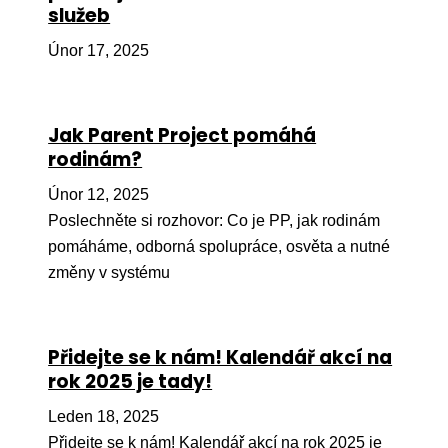
služeb
Ko
Únor 17, 2025
Výz
No
Jak Parent Project pomáhá
Re
rodinám?
Aktiv
Únor 12, 2025
Ak
Poslechněte si rozhovor: Co je PP, jak rodinám
pomáháme, odborná spolupráce, osvěta a nutné
Je
změny v systému
Ve
Sv
Přidejte se k nám! Kalendář akcí na
sval
rok 2025 je tady!
Od
kon
Leden 18, 2025
Přidejte se k nám! Kalendář akcí na rok 2025 je