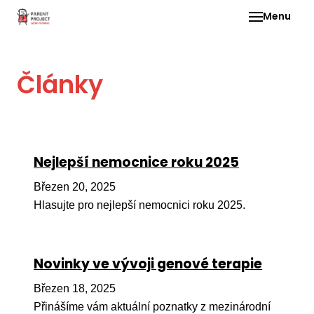
Menu
Pro 
Články
O ne
Pr
dia
In
Nejlepší nemocnice roku 2025
DMD
Březen 20, 2025
Ge
Hlasujte pro nejlepší nemocnici roku 2025.
Př
Li
Novinky ve vývoji genové terapie
Ne
one
Březen 18, 2025
dět
Přinášíme vám aktuální poznatky z mezinárodní