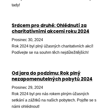
Pr
tady!
O ná
Ak
Srdcem pro druhé: Ohlédnutí za
charitativními akcemi roku 2024
Po
Prosinec 30, 2024
Mé
Rok 2024 byl plný úžasných charitativních akcí!
Po
Podívejte se na souhrn těch nejdůležitějších!
dárc
Do
Od jara do podzimu: Rok plný
Ko
nezapomenutelných pobytů 2024
Kont
Prosinec 29, 2024
Rok 2024 byl pro nás rokem plným úžasných
setkání a zážitků na našich pobytech. Pojďte se s
námi ohlédnout!