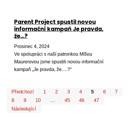
Parent Project spustil novou
informační kampaň Je pravda,
že…?
Prosinec 4, 2024
Ve spolupráci s naší patronkou Míšou
Maurerovou jsme spustili novou informační
kampaň „Je pravda, že….?“
Pr
Předchozí
1
2
3
4
5
6
7
P
8
9
10
…
45
46
47
Následující