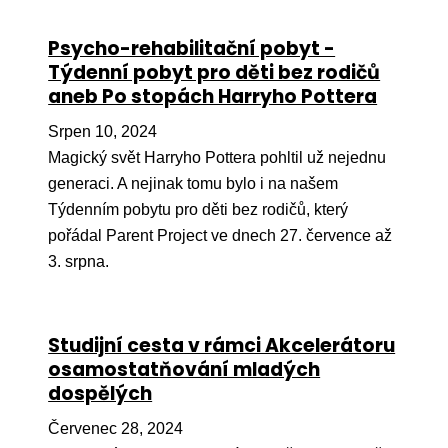
Ko
Psycho-rehabilitační pobyt -
Výz
Týdenní pobyt pro děti bez rodičů
aneb Po stopách Harryho Pottera
No
Srpen 10, 2024
Re
Magický svět Harryho Pottera pohltil už nejednu
generaci. A nejinak tomu bylo i na našem
Aktiv
Týdenním pobytu pro děti bez rodičů, který
Ak
pořádal Parent Project ve dnech 27. července až
Je
3. srpna.
Ve
Sv
Studijní cesta v rámci Akcelerátoru
sval
osamostatňování mladých
dospělých
Od
kon
Červenec 28, 2024