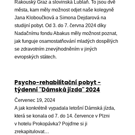
Pr
Rakouský Graz a slovinská Lublaň. To jsou dvě
města, kam měly možnost odjet naše kolegyně
O ná
Jana Kloboučková a Simona Dejdarová na
studijní pobyt. Od 3. do 7. června 2024 díky
Ak
Nadačnímu fondu Abakus měly možnost poznat,
Po
jak funguje osamostatňování mladých dospělých
se zdravotním znevýhodněním v jiných
Mé
evropských státech.
Po
dárc
Do
Psycho-rehabilitační pobyt -
týdenní "Dámská jízda" 2024
Ko
Červenec 19, 2024
Kont
A jak konkrétně vypadala letošní Dámská jízda,
která se konala od 7. do 14. července v Plzni
v hotelu Prokopávka? Pojďme si ji
zrekapitulovat…