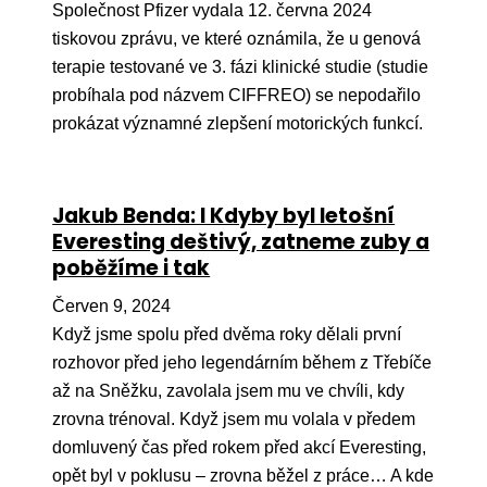
Společnost Pfizer vydala 12. června 2024
tiskovou zprávu, ve které oznámila, že u genová
terapie testované ve 3. fázi klinické studie (studie
probíhala pod názvem CIFFREO) se nepodařilo
prokázat významné zlepšení motorických funkcí.
Jakub Benda: I Kdyby byl letošní
Everesting deštivý, zatneme zuby a
poběžíme i tak
Červen 9, 2024
Když jsme spolu před dvěma roky dělali první
rozhovor před jeho legendárním během z Třebíče
až na Sněžku, zavolala jsem mu ve chvíli, kdy
zrovna trénoval. Když jsem mu volala v předem
domluvený čas před rokem před akcí Everesting,
opět byl v poklusu – zrovna běžel z práce… A kde