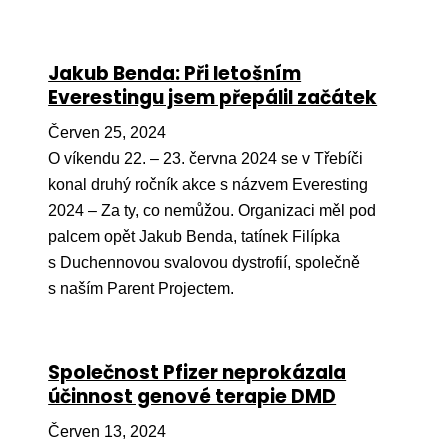
Jakub Benda: Při letošním
Everestingu jsem přepálil začátek
Červen 25, 2024
O víkendu 22. – 23. června 2024 se v Třebíči
konal druhý ročník akce s názvem Everesting
2024 – Za ty, co nemůžou. Organizaci měl pod
palcem opět Jakub Benda, tatínek Filípka
s Duchennovou svalovou dystrofií, společně
s naším Parent Projectem.
Společnost Pfizer neprokázala
účinnost genové terapie DMD
Červen 13, 2024