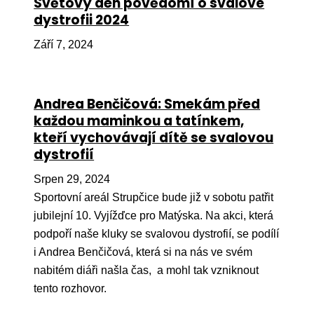
Světový den povědomí o svalové
dystrofii 2024
Péče
Září 7, 2024
Od
por
Pé
Andrea Benčičová: Smekám před
kro
každou maminkou a tatínkem,
So
kteří vychovávají dítě se svalovou
por
dystrofií
Er
Srpen 29, 2024
Sportovní areál Strupčice bude již v sobotu patřit
Ps
jubilejní 10. Vyjížďce pro Matýska. Na akci, která
péč
podpoří naše kluky se svalovou dystrofií, se podílí
Re
i Andrea Benčičová, která si na nás ve svém
Re
nabitém diáři našla čas, a mohl tak vzniknout
tento rozhovor.
Nu