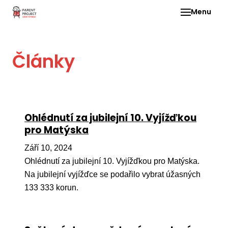
Menu
Pro 
Články
O ne
Pr
dia
In
Ohlédnutí za jubilejní 10. Vyjížďkou
DMD
pro Matýska
Ge
Září 10, 2024
Př
Ohlédnutí za jubilejní 10. Vyjížďkou pro Matýska.
Na jubilejní vyjížďce se podařilo vybrat úžasných
Li
133 333 korun.
Ne
one
dět