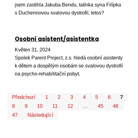
jsem zastihla Jakuba Bendu, tatínka syna Filípka
s Duchennovou svalovou dystrofií, letos?
Osobní asistent/asistentka
Květen 31, 2024
Spolek Parent Project, z.s. hledá osobní asistenty
k dětem a dospělým osobám se svalovou dystrofií
na psycho-rehabilitační pobyt.
Pr
Předchozí
1
2
3
4
5
6
7
P
8
9
10
11
12
…
45
46
47
Následující