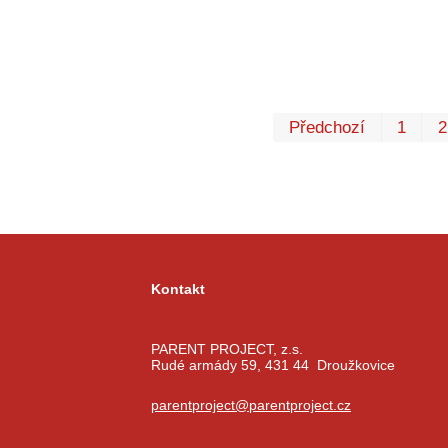
Předchozí
1
2
Kontakt
PARENT PROJECT, z.s.
Rudé armády 59, 431 44 Droužkovice
parentproject@parentproject.cz