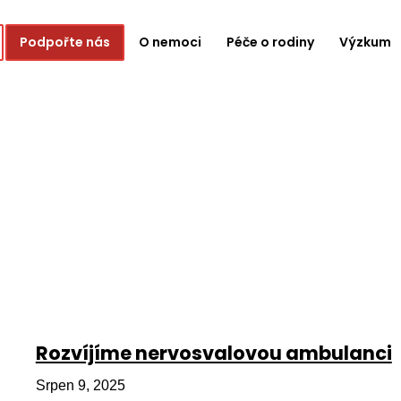
Podpořte nás
O nemoci
Péče o rodiny
Výzkum
Rozvíjíme nervosvalovou ambulanci
Srpen 9, 2025