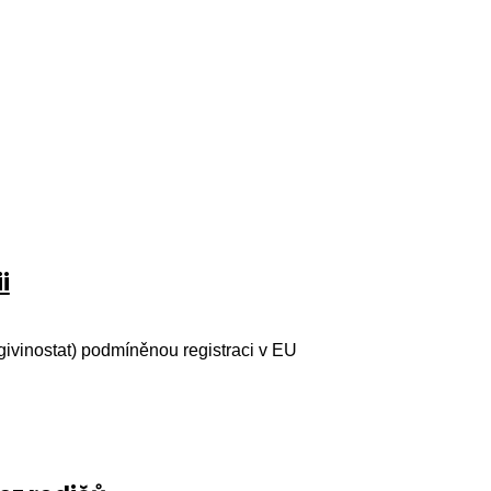
i
givinostat) podmíněnou registraci v EU