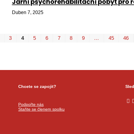
Jarní psychorehabilitační pobyt pro 
Duben 7, 2025
3
4
5
6
7
8
9
…
45
46
Chcete se zapojit?
Sled
Podpořte nás
Staňte se členem spolku