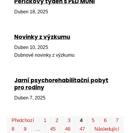
Peříčkový týden s PED MUNI
Pr
Duben 18, 2025
O ná
Ak
Novinky z výzkumu
Po
Duben 10, 2025
Mé
Dubnové novinky z výzkumu
Po
dárc
Do
Jarní psychorehabilitační pobyt
pro rodiny
Ko
Duben 7, 2025
Kont
Pr
Předchozí
1
2
3
4
5
6
7
P
8
9
…
45
46
47
Následující