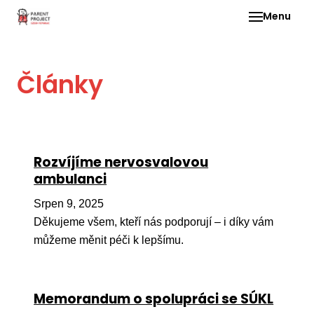
Menu
Pro 
Články
O ne
Pr
dia
In
Rozvíjíme nervosvalovou
DMD
ambulanci
Ge
Srpen 9, 2025
Př
Děkujeme všem, kteří nás podporují – i díky vám
můžeme měnit péči k lepšímu.
Li
Ne
one
Memorandum o spolupráci se SÚKL
dět