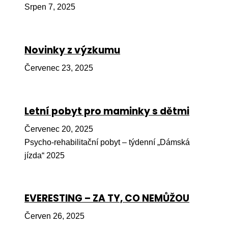
Srpen 7, 2025
Péče
Od
por
Novinky z výzkumu
Pé
Červenec 23, 2025
kro
So
por
Letní pobyt pro maminky s dětmi
Er
Červenec 20, 2025
Psycho-rehabilitační pobyt – týdenní „Dámská
Ps
jízda“ 2025
péč
Re
EVERESTING – ZA TY, CO NEMŮŽOU
Re
Nu
Červen 26, 2025