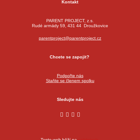
Kontakt
PARENT PROJECT, z.s.
Rudé armády 59, 431 44 Droužkovice
parentproject@parentproject.cz
Chcete se zapojit?
Podpořte nás
Staňte se členem spolku
Sledujte nás
Tento web běží na
solidpixels.