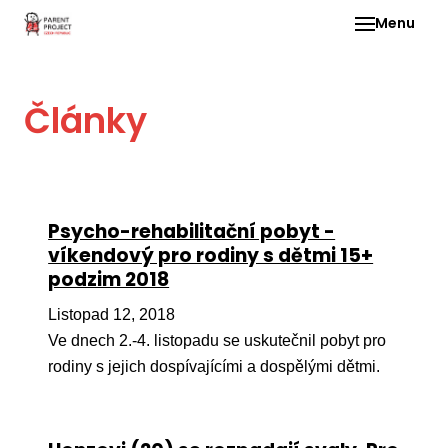
Menu
Pro 
Články
O ne
Pr
dia
In
Psycho-rehabilitační pobyt -
DMD
víkendový pro rodiny s dětmi 15+
podzim 2018
Ge
Př
Listopad 12, 2018
Ve dnech 2.-4. listopadu se uskutečnil pobyt pro
Li
rodiny s jejich dospívajícími a dospělými dětmi.
Ne
one
dět