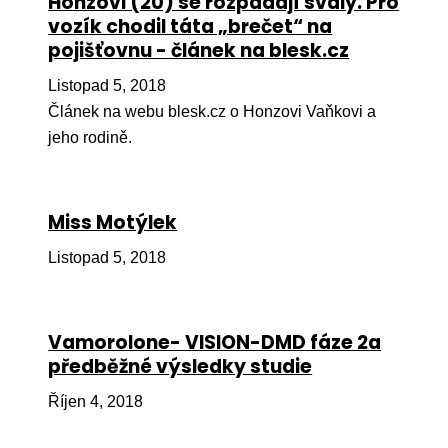
Honzovi (20) se rozpadají svaly. Pro
vozík chodil táta „brečet“ na
Péče
pojišťovnu - článek na blesk.cz
Od
Listopad 5, 2018
por
Článek na webu blesk.cz o Honzovi Vaňkovi a
Pé
jeho rodině.
kro
So
por
Miss Motýlek
Er
Listopad 5, 2018
Ps
péč
Vamorolone- VISION-DMD fáze 2a
Re
předběžné výsledky studie
Re
Říjen 4, 2018
Nu