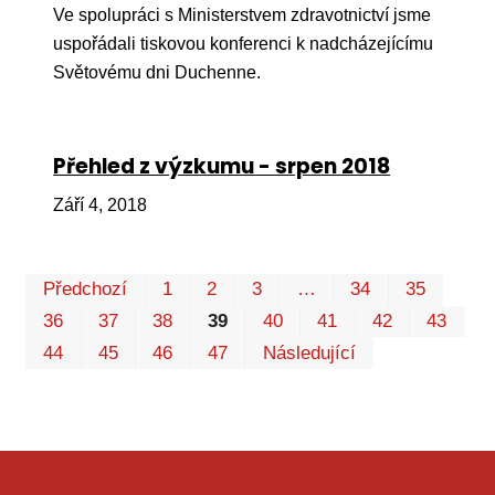
Ve spolupráci s Ministerstvem zdravotnictví jsme
uspořádali tiskovou konferenci k nadcházejícímu
Světovému dni Duchenne.
Přehled z výzkumu - srpen 2018
Září 4, 2018
Prv
P
Předchozí
1
2
3
…
34
35
36
37
38
39
40
41
42
43
44
45
46
47
Následující