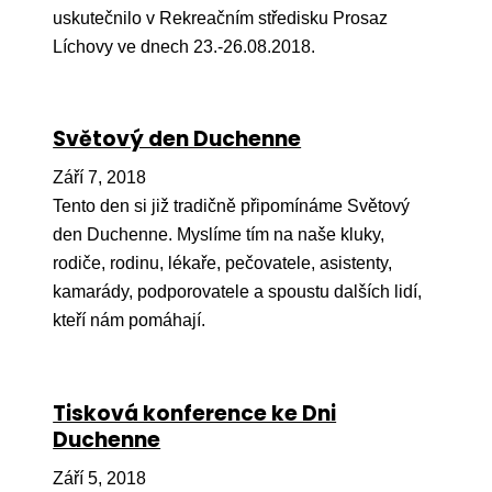
Pr
uskutečnilo v Rekreačním středisku Prosaz
Líchovy ve dnech 23.-26.08.2018.
O ná
Ak
Světový den Duchenne
Po
Září 7, 2018
Mé
Tento den si již tradičně připomínáme Světový
Po
den Duchenne. Myslíme tím na naše kluky,
dárc
rodiče, rodinu, lékaře, pečovatele, asistenty,
Do
kamarády, podporovatele a spoustu dalších lidí,
kteří nám pomáhají.
Ko
Kont
Tisková konference ke Dni
Duchenne
Září 5, 2018