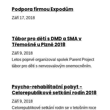
Ko
Podpora firmou Expodům
Výz
Září 17, 2018
No
Re
Tábor pro děti s DMD a SMA v
Třemošné u Plzně 2018
Aktiv
Září 9, 2018
Ak
Letos poprvé organizoval spolek Parent Project
Je
tábor pro děti s nervosvalovým onemocněním.
Ve
Sv
Psycho-rehabilitační pobyt -
sval
Celorepublikové setkání rodin 2018
Od
Září 9, 2018
kon
Celorepublikové setkání rodin se v letošním roce