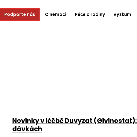
Podpořte nás
O nemoci
Péče o rodiny
Výzkum
Novinky v léčbě Duvyzat (Givinostat): 
dávkách