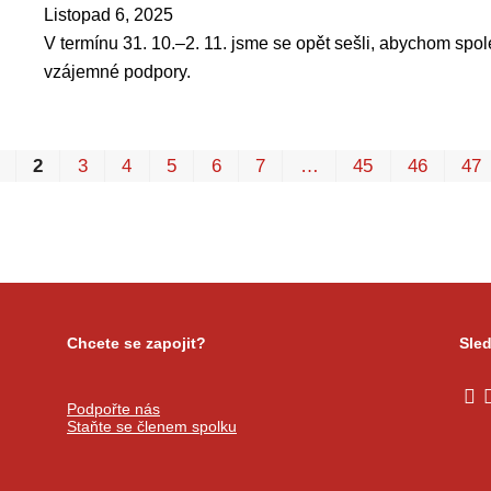
Listopad 6, 2025
V termínu 31. 10.–2. 11. jsme se opět sešli, abychom společ
vzájemné podpory.
2
3
4
5
6
7
…
45
46
47
Chcete se zapojit?
Sled
Podpořte nás
Staňte se členem spolku