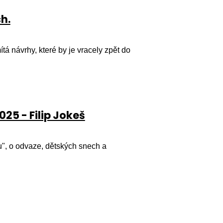
ch.
ítá návrhy, které by je vracely zpět do
25 - Filip Jokeš
", o odvaze, dětských snech a