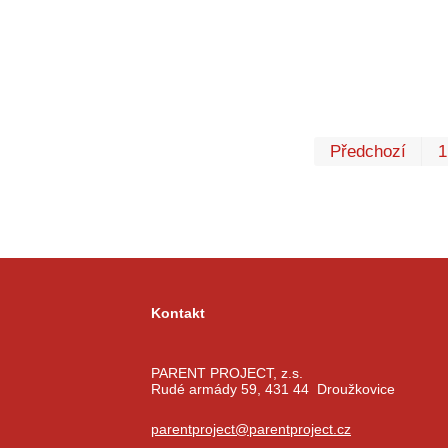
Předchozí
1
Kontakt
PARENT PROJECT, z.s.
Rudé armády 59, 431 44 Droužkovice
parentproject@parentproject.cz