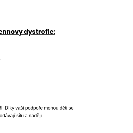
ennovy dystrofie:
.
tří. Díky vaší podpoře mohou děti se
odávají sílu a naději.