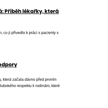
: Příběh lékařky, která
 co ji přivedlo k práci s pacienty s
podpory
ry, která začala dávno před prvním
hlubokého respektu k rodinám, které