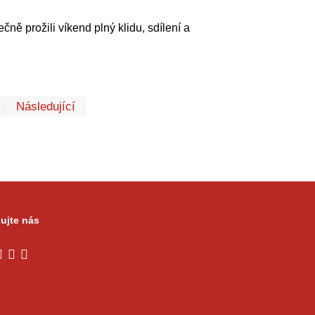
ně prožili víkend plný klidu, sdílení a
První
Poslední
Následující
ujte nás