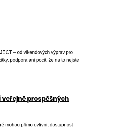
JECT – od víkendových výprav pro
itky, podpora ani pocit, že na to nejste
í veřejně prospěšných
é mohou přímo ovlivnit dostupnost