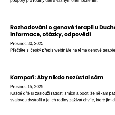
podpory pro rodiny dětí s vážným onemocněním.
Rozhodování o genové terapii u Duch
informace, otázky, odpovědi
Prosinec 30, 2025
Přečtěte si český přepis webináře na téma genové terapie
Kampaň: Aby nikdo nezůstal sám
Prosinec 15, 2025
Každé dítě si zaslouží radost, smích a pocit, že někam pa
svalovou dystrofií a jejich rodiny zažívat chvíle, které jim d