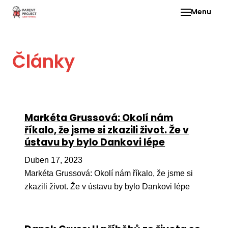
Menu
Pro 
Články
O ne
Pr
dia
In
Markéta Grussová: Okolí nám
DMD
říkalo, že jsme si zkazili život. Že v
ústavu by bylo Dankovi lépe
Ge
Př
Duben 17, 2023
Markéta Grussová: Okolí nám říkalo, že jsme si
Li
zkazili život. Že v ústavu by bylo Dankovi lépe
Ne
one
dět