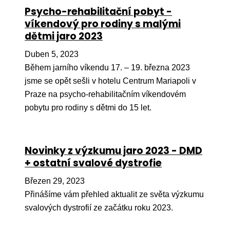
Ko
Psycho-rehabilitační pobyt -
víkendový pro rodiny s malými
Výz
dětmi jaro 2023
No
Duben 5, 2023
Během jarního víkendu 17. – 19. března 2023
Re
jsme se opět sešli v hotelu Centrum Mariapoli v
Praze na psycho-rehabilitačním víkendovém
Aktiv
pobytu pro rodiny s dětmi do 15 let.
Ak
Je
Novinky z výzkumu jaro 2023 - DMD
Ve
+ ostatní svalové dystrofie
Sv
Březen 29, 2023
sval
Přinášíme vám přehled aktualit ze světa výzkumu
Od
svalových dystrofií ze začátku roku 2023.
kon