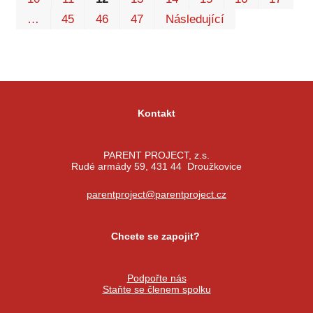
…
45
46
47
Následující
Kontakt
PARENT PROJECT, z.s.
Rudé armády 59, 431 44 Droužkovice
parentproject@parentproject.cz
Chcete se zapojit?
Podpořte nás
Staňte se členem spolku