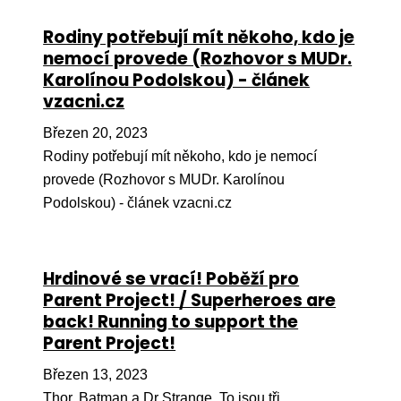
Pr
Rodiny potřebují mít někoho, kdo je
O ná
nemocí provede (Rozhovor s MUDr.
Karolínou Podolskou) - článek
Ak
vzacni.cz
Po
Březen 20, 2023
Mé
Rodiny potřebují mít někoho, kdo je nemocí
provede (Rozhovor s MUDr. Karolínou
Po
dárc
Podolskou) - článek vzacni.cz
Do
Ko
Hrdinové se vrací! Poběží pro
Parent Project! / Superheroes are
Kont
back! Running to support the
Parent Project!
Březen 13, 2023
Thor, Batman a Dr Strange. To jsou tři