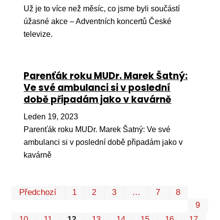
Už je to více než měsíc, co jsme byli součástí
úžasné akce – Adventních koncertů České
televize.
Parenťák roku MUDr. Marek Šatný:
Ve své ambulanci si v poslední
době připadám jako v kavárně
Leden 19, 2023
Parenťák roku MUDr. Marek Šatný: Ve své
ambulanci si v poslední době připadám jako v
kavárně
Prvn
Pos
Předchozí
1
2
3
…
7
8
9
10
11
12
13
14
15
16
17