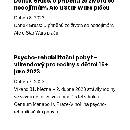
Danek Gruss: U příběhů ze života se
nedojímám. Ale u Star Wars pláču
Péče
Duben 8, 2023
Od
Danek Gruss: U příběhů ze života se nedojímám.
por
Ale u Star Wars pláču
Pé
kro
So
Psycho-rehabilitační pobyt -
por
víkendový pro rodiny s dětmi 15+
jaro 2023
Er
Duben 7, 2023
Ps
Víkend 31. března – 2. dubna 2023 strávily rodiny
péč
se svými dětmi ve věku nad 15 let v hotelu
Re
Centrum Mariapoli v Praze-Vinoři na psycho-
Re
rehabilitačním pobytu.
Nu