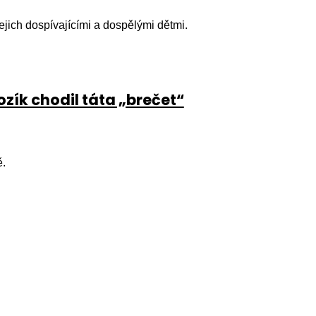
jejich dospívajícími a dospělými dětmi.
ozík chodil táta „brečet“
ě.