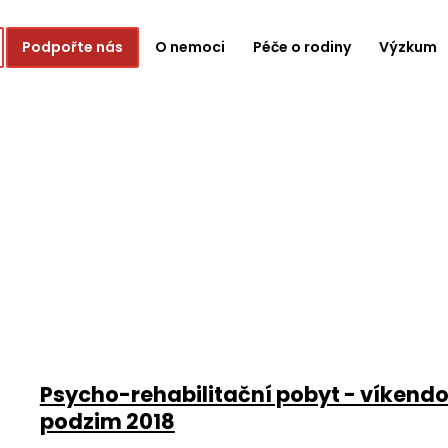
Podpořte nás
O nemoci
Péče o rodiny
Výzkum
Psycho-rehabilitační pobyt - víkendo
podzim 2018