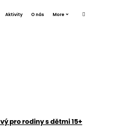
Aktivity
O nás
More
vý pro rodiny s dětmi 15+