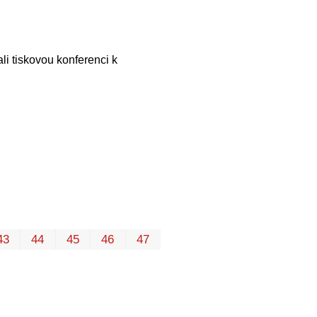
li tiskovou konferenci k
První
Poslední
43
44
45
46
47