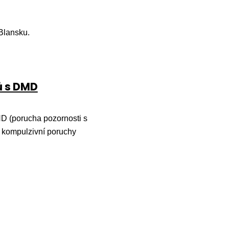
Blansku.
ů s DMD
D (porucha pozornosti s
ě kompulzivní poruchy