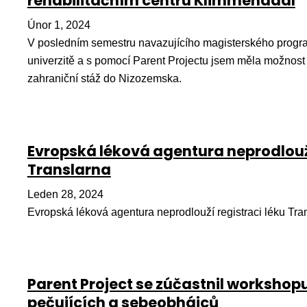
rehabilitačním centru Klimmendaal
Únor 1, 2024
V posledním semestru navazujícího magisterského progr
univerzitě a s pomocí Parent Projectu jsem měla možnost 
zahraniční stáž do Nizozemska.
Evropská léková agentura neprodlouží
Translarna
Leden 28, 2024
Evropská léková agentura neprodlouží registraci léku Tra
Parent Project se zúčastnil workshop
pečujících a sebeobhájců