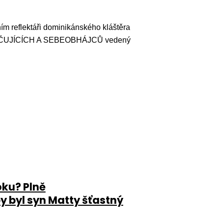
ím reflektáři dominikánského kláštěra
 PEČUJÍCÍCH A SEBEOBHÁJCŮ vedený
oku? Plně
by byl syn Matty šťastný