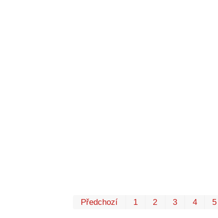
Předchozí
1
2
3
4
5