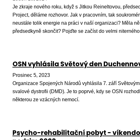
Je zkraje nového roku, když s Jitkou Reineltovou, předse
Project, děláme rozhovor. Jak v pracovním, tak soukromé
neustále tolik energie na práci v naší organizaci? Měla něk
předsedkyně skončit? Pojďte se začíst do velmi niternéh
OSN vyhlásila Světový den Duchennov
Prosinec 5, 2023
Organizace Spojených Národů vyhlásila 7. září Světov
svalové dystrofii (DMD). Je to poprvé, kdy se OSN rozho
některou ze vzácných nemocí.
Psycho-rehabilitační pobyt - víkendo