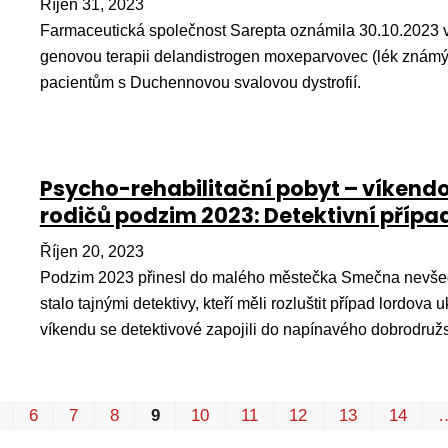
Říjen 31, 2023
Farmaceutická společnost Sarepta oznámila 30.10.2023 v
genovou terapii delandistrogen moxeparvovec (lék znám
pacientům s Duchennovou svalovou dystrofií.
Psycho-rehabilitační pobyt – víkendo
rodičů podzim 2023: Detektivní příp
Říjen 20, 2023
Podzim 2023 přinesl do malého městečka Smečna nevšedn
stalo tajnými detektivy, kteří měli rozluštit případ lord
víkendu se detektivové zapojili do napínavého dobrodružst
6
7
8
9
10
11
12
13
14