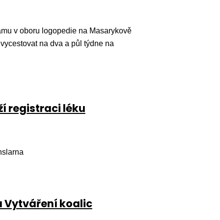
amu v oboru logopedie na Masarykově
vycestovat na dva a půl týdne na
 registraci léku
nslarna
u Vytváření koalic