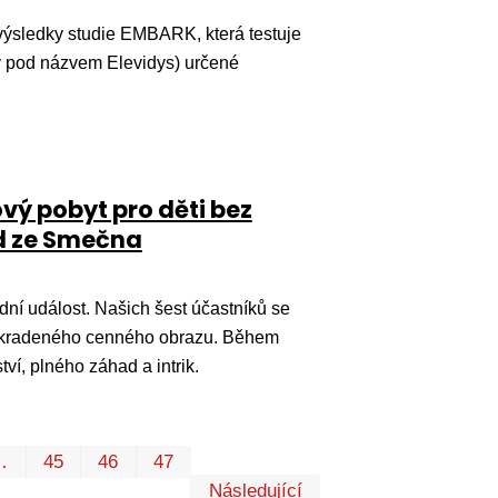
ýsledky studie EMBARK, která testuje
ý pod názvem Elevidys) určené
vý pobyt pro děti bez
ad ze Smečna
í událost. Našich šest účastníků se
ova ukradeného cenného obrazu. Během
ví, plného záhad a intrik.
První
Poslední
…
45
46
47
Následující