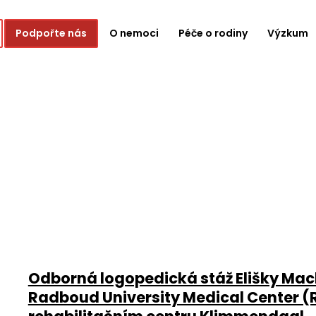
Podpořte nás
O nemoci
Péče o rodiny
Výzkum
Odborná logopedická stáž Elišky Mac
Radboud University Medical Center