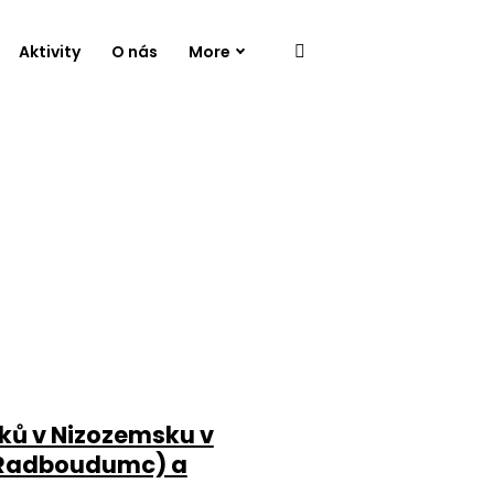
Aktivity
O nás
More
ků v Nizozemsku v
 (Radboudumc) a