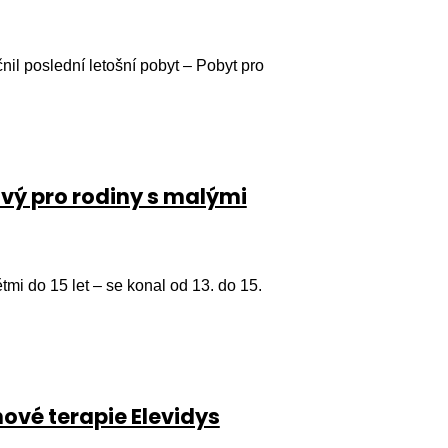
čnil poslední letošní pobyt – Pobyt pro
vý pro rodiny s malými
tmi do 15 let – se konal od 13. do 15.
ové terapie Elevidys