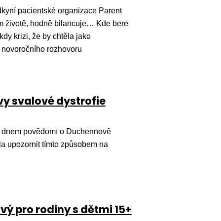
dkyní pacientské organizace Parent
m životě, hodně bilancuje… Kde bere
dy krizi, že by chtěla jako
o novoročního rozhovoru
y svalové dystrofie
ým dnem povědomí o Duchennově
dla upozornit tímto způsobem na
vý pro rodiny s dětmi 15+