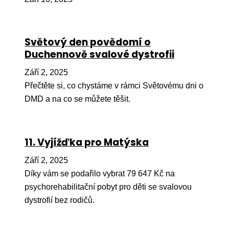
Pr
O ná
Světový den povědomí o
Ak
Duchennově svalové dystrofii
Po
Září 2, 2025
Mé
Přečtěte si, co chystáme v rámci Světovému dni o
DMD a na co se můžete těšit.
Po
dárc
Do
11. Vyjížďka pro Matýska
Ko
Září 2, 2025
Díky vám se podařilo vybrat 79 647 Kč na
Kont
psychorehabilitační pobyt pro děti se svalovou
dystrofií bez rodičů.