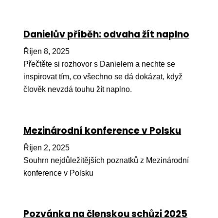
Péče
Danielův příběh: odvaha žít naplno
Od
por
Říjen 8, 2025
Pé
Přečtěte si rozhovor s Danielem a nechte se
kro
inspirovat tím, co všechno se dá dokázat, když
člověk nevzdá touhu žít naplno.
So
por
Er
Mezinárodní konference v Polsku
Ps
Říjen 2, 2025
péč
Souhrn nejdůležitějších poznatků z Mezinárodní
Re
konference v Polsku
Re
Nu
Pozvánka na členskou schůzi 2025