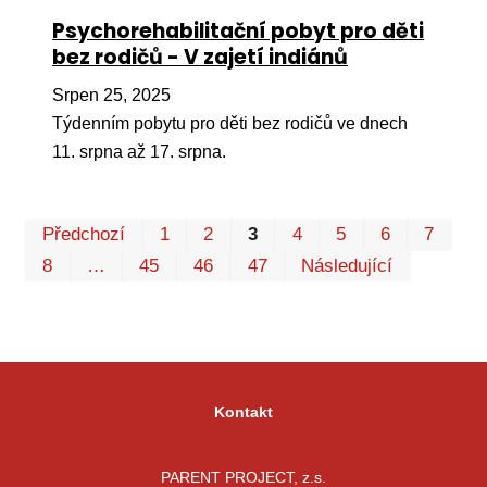
Psychorehabilitační pobyt pro děti
bez rodičů - V zajetí indiánů
Srpen 25, 2025
Týdenním pobytu pro děti bez rodičů ve dnech
11. srpna až 17. srpna.
Pr
Předchozí
1
2
3
4
5
6
7
P
8
…
45
46
47
Následující
Kontakt
PARENT PROJECT, z.s.