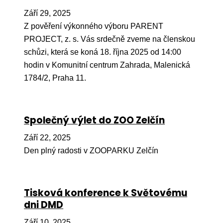
Ko
Září 29, 2025
Z pověření výkonného výboru PARENT
Výz
PROJECT, z. s. Vás srdečně zveme na členskou
No
schůzi, která se koná 18. října 2025 od 14:00
hodin v Komunitní centrum Zahrada, Malenická
Re
1784/2, Praha 11.
Aktiv
Ak
Společný výlet do ZOO Zelčín
Je
Září 22, 2025
Ve
Den plný radosti v ZOOPARKU Zelčín
Sv
sval
Tisková konference k Světovému
Od
dni DMD
kon
Září 10, 2025