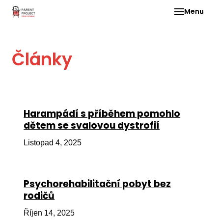
Menu
Pro 
Články
O ne
Pr
dia
In
Harampádí s příběhem pomohlo
DMD
dětem se svalovou dystrofií
Ge
Listopad 4, 2025
Př
Li
Psychorehabilitační pobyt bez
Ne
rodičů
one
dět
Říjen 14, 2025