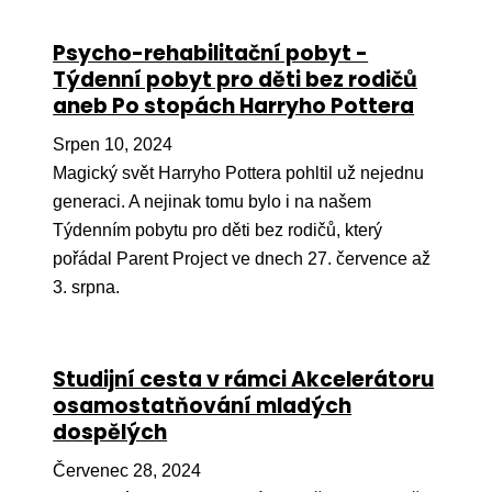
Ko
Psycho-rehabilitační pobyt -
Výz
Týdenní pobyt pro děti bez rodičů
aneb Po stopách Harryho Pottera
No
Srpen 10, 2024
Re
Magický svět Harryho Pottera pohltil už nejednu
generaci. A nejinak tomu bylo i na našem
Aktiv
Týdenním pobytu pro děti bez rodičů, který
Ak
pořádal Parent Project ve dnech 27. července až
Je
3. srpna.
Ve
Sv
Studijní cesta v rámci Akcelerátoru
sval
osamostatňování mladých
dospělých
Od
kon
Červenec 28, 2024