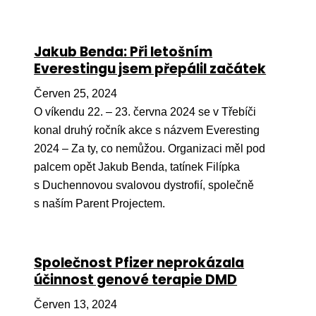
Jakub Benda: Při letošním
Everestingu jsem přepálil začátek
Červen 25, 2024
O víkendu 22. – 23. června 2024 se v Třebíči
konal druhý ročník akce s názvem Everesting
2024 – Za ty, co nemůžou. Organizaci měl pod
palcem opět Jakub Benda, tatínek Filípka
s Duchennovou svalovou dystrofií, společně
s naším Parent Projectem.
Společnost Pfizer neprokázala
účinnost genové terapie DMD
Červen 13, 2024