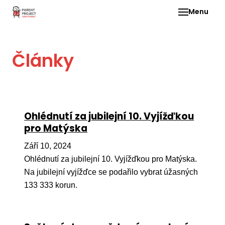
Menu
Pro 
Články
O ne
Pr
dia
In
Ohlédnutí za jubilejní 10. Vyjížďkou
DMD
pro Matýska
Ge
Září 10, 2024
Př
Ohlédnutí za jubilejní 10. Vyjížďkou pro Matýska.
Na jubilejní vyjížďce se podařilo vybrat úžasných
Li
133 333 korun.
Ne
one
dět