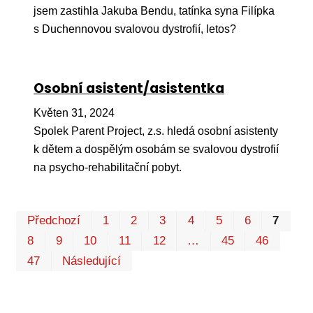
jsem zastihla Jakuba Bendu, tatínka syna Filípka
s Duchennovou svalovou dystrofií, letos?
Osobní asistent/asistentka
Květen 31, 2024
Spolek Parent Project, z.s. hledá osobní asistenty
k dětem a dospělým osobám se svalovou dystrofií
na psycho-rehabilitační pobyt.
Pr
Předchozí
1
2
3
4
5
6
7
P
8
9
10
11
12
…
45
46
47
Následující