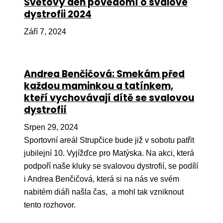
Světový den povědomí o svalové
dystrofii 2024
Péče
Září 7, 2024
Od
por
Pé
Andrea Benčičová: Smekám před
kro
každou maminkou a tatínkem,
So
kteří vychovávají dítě se svalovou
por
dystrofií
Er
Srpen 29, 2024
Sportovní areál Strupčice bude již v sobotu patřit
Ps
jubilejní 10. Vyjížďce pro Matýska. Na akci, která
péč
podpoří naše kluky se svalovou dystrofií, se podílí
Re
i Andrea Benčičová, která si na nás ve svém
Re
nabitém diáři našla čas, a mohl tak vzniknout
tento rozhovor.
Nu