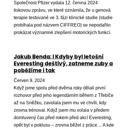
Společnost Pfizer vydala 12. června 2024
tiskovou zprávu, ve které oznámila, že u genová
terapie testované ve 3. fázi klinické studie (studie
probíhala pod názvem CIFFREO) se nepodařilo
prokázat významné zlepšení motorických funkcí.
Jakub Benda: I Kdyby byl letošní
Everesting deštivý, zatneme zuby a
poběžíme i tak
Červen 9, 2024
Když jsme spolu před dvěma roky dělali první
rozhovor před jeho legendárním během z Třebíče
až na Sněžku, zavolala jsem mu ve chvíli, kdy
zrovna trénoval. Když jsem mu volala v předem
domluvený čas před rokem před akcí Everesting,
opět byl v poklusu – zrovna běžel z práce… A kde