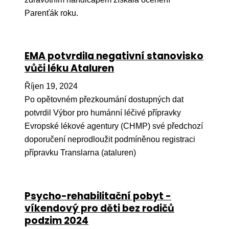
Pr
Parenťák roku.
O ná
Ak
EMA potvrdila negativní stanovisko
Po
vůči léku Ataluren
Mé
Říjen 19, 2024
Po opětovném přezkoumání dostupných dat
Po
potvrdil Výbor pro humánní léčivé přípravky
dárc
Evropské lékové agentury (CHMP) své předchozí
Do
doporučení neprodloužit podmíněnou registraci
přípravku Translarna (ataluren)
Ko
Kont
Psycho-rehabilitační pobyt -
víkendový pro děti bez rodičů
podzim 2024