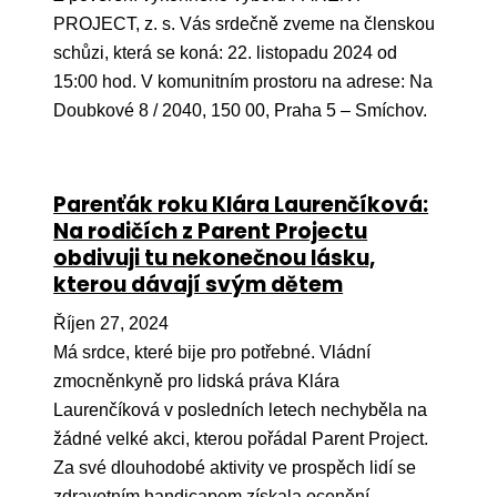
Ko
PROJECT, z. s. Vás srdečně zveme na členskou
schůzi, která se koná: 22. listopadu 2024 od
Výz
15:00 hod. V komunitním prostoru na adrese: Na
No
Doubkové 8 / 2040, 150 00, Praha 5 – Smíchov.
Re
Parenťák roku Klára Laurenčíková:
Aktiv
Na rodičích z Parent Projectu
Ak
obdivuji tu nekonečnou lásku,
kterou dávají svým dětem
Je
Říjen 27, 2024
Ve
Má srdce, které bije pro potřebné. Vládní
Sv
zmocněnkyně pro lidská práva Klára
sval
Laurenčíková v posledních letech nechyběla na
Od
žádné velké akci, kterou pořádal Parent Project.
kon
Za své dlouhodobé aktivity ve prospěch lidí se
zdravotním handicapem získala ocenění