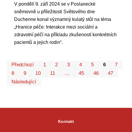
V pondělí 9. září 2024 se v Poslanecké
sněmovně u příležitosti Světového dne
Duchenne konal významný kulatý stůl na téma
„Hranice péče: Interakce mezi sociální a
zdravotní péčí na příkladu zkušeností konkrétních
pacientů a jejich rodin“.
Pr
Předchozí
1
2
3
4
5
6
7
P
8
9
10
11
…
45
46
47
Následující
Kontakt