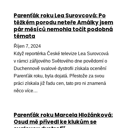
Parenťák roku Lea Surovcová: Po
těžkém porodu neteře Amálky jsem
pár měsíců nemohla točit podobná
témata
Říjen 7, 2024
Když reportérka České televize Lea Surovcová
v rámci zářijového Světového dne povědomí o
Duchennově svalové dystrofii získala ocenění
Parenťák roku, byla dojatá. Přestože za svou
práci získala již řadu cen, tato pro ni znamená
něco více…
Parenťák roku Marcela Hložánková:
Osud mě přivedl ke klukům se