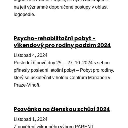
na její významné doporučené postupy v oblasti
Péče
logopedie.
Od
por
Pé
Psycho-rehabilitační pobyt -
kro
víkendový pro rodiny podzim 2024
So
Listopad 4, 2024
por
Poslední říjnové dny 25. – 27. 10. 2024 s sebou
přinesly poslední letošní pobyt – Pobyt pro rodiny,
Er
který se uskutečnil v hotelu Centrum Mariapoli v
Ps
Praze-Vinoři.
péč
Re
Pozvánka na členskou schůzi 2024
Re
Listopad 1, 2024
Nu
Z pověření výkonného výboru PARENT