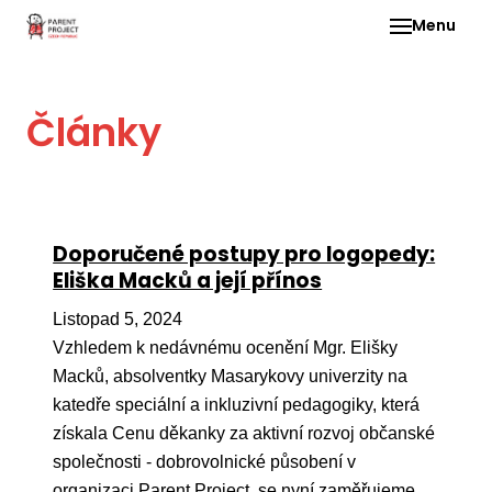
Menu
Pro 
Články
O ne
Pr
dia
In
Doporučené postupy pro logopedy:
DMD
Eliška Macků a její přínos
Ge
Listopad 5, 2024
Př
Vzhledem k nedávnému ocenění Mgr. Elišky
Macků, absolventky Masarykovy univerzity na
Li
katedře speciální a inkluzivní pedagogiky, která
Ne
získala Cenu děkanky za aktivní rozvoj občanské
one
společnosti - dobrovolnické působení v
dět
organizaci Parent Project, se nyní zaměřujeme