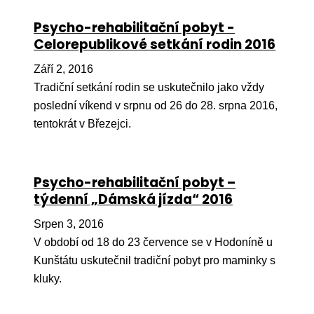
Pr
Psycho-rehabilitační pobyt -
O ná
Celorepublikové setkání rodin 2016
Ak
Září 2, 2016
Tradiční setkání rodin se uskutečnilo jako vždy
Po
poslední víkend v srpnu od 26 do 28. srpna 2016,
Mé
tentokrát v Březejci.
Po
dárc
Psycho-rehabilitační pobyt –
Do
týdenní „Dámská jízda“ 2016
Ko
Srpen 3, 2016
V období od 18 do 23 července se v Hodoníně u
Kont
Kunštátu uskutečnil tradiční pobyt pro maminky s
kluky.