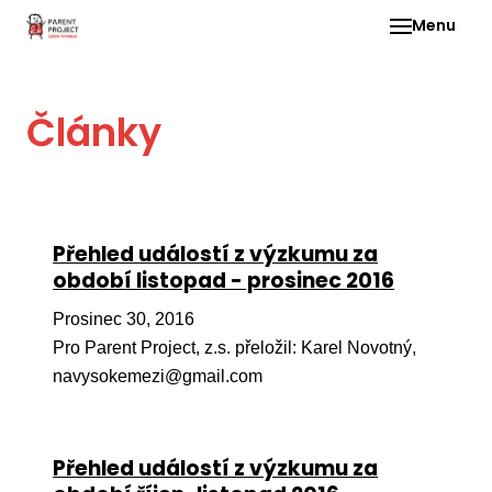
Menu
Pro 
Články
O ne
Pr
dia
In
Přehled událostí z výzkumu za
DMD
období listopad - prosinec 2016
Ge
Prosinec 30, 2016
Př
Pro Parent Project, z.s. přeložil: Karel Novotný,
navysokemezi@gmail.com
Li
Ne
one
Přehled událostí z výzkumu za
dět