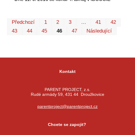
Prv
P
Předchozí
1
2
3
…
41
42
43
44
45
46
47
Následující
Kontakt
PARENT PROJECT, z.s.
Rudé armády 59, 431 44 Droužkovice
parentproject@parentproject.cz
Chcete se zapojit?