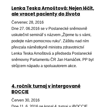
Lenka Teska Arnoštová: Nejen léčit,
ale vracet pacienty do života
Červenec 28, 2016
Dne 27. 06.2016 se v Poslanecké sněmovně
uskutečnil seminář s názvem „Žijeme tu s vámi,
podejte nám pomocnou ruku“. Záštitu nad ním
převzala náměstkyně ministra zdravotnictví
Lenka Teska Arnoštová a předseda Poslanecké
sněmovny Parlamentu ČR Jan Hamáček. PP byl
strůjcem nápadu a spoluautorem akce.
4. ročník turnaj v intergované
BOCCIE
Červen 30, 2016
Dne 11. 6. 2016 se konal 4. turnaj v iBOCCIE