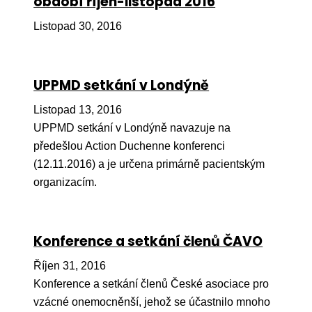
období říjen-listopad 2016
Péče
Listopad 30, 2016
Od
por
UPPMD setkání v Londýně
Pé
kro
Listopad 13, 2016
UPPMD setkání v Londýně navazuje na
So
předešlou Action Duchenne konferenci
por
(12.11.2016) a je určena primárně pacientským
Er
organizacím.
Ps
péč
Konference a setkání členů ČAVO
Re
Říjen 31, 2016
Re
Konference a setkání členů České asociace pro
Nu
vzácné onemocněnší, jehož se účastnilo mnoho