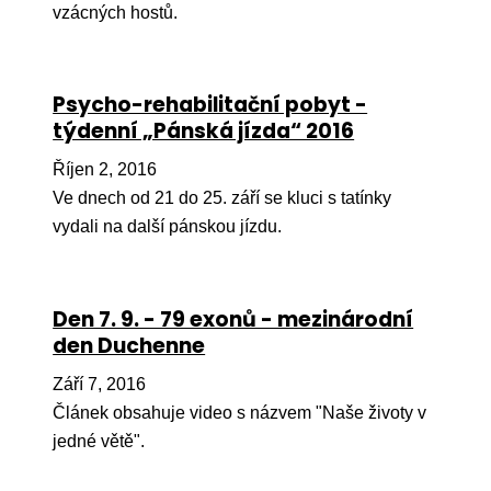
vzácných hostů.
Ko
Výz
Psycho-rehabilitační pobyt -
No
týdenní „Pánská jízda“ 2016
Re
Říjen 2, 2016
Ve dnech od 21 do 25. září se kluci s tatínky
Aktiv
vydali na další pánskou jízdu.
Ak
Je
Den 7. 9. - 79 exonů - mezinárodní
Ve
den Duchenne
Sv
Září 7, 2016
sval
Článek obsahuje video s názvem "Naše životy v
Od
jedné větě".
kon