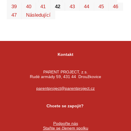
39
40
41
42
43
44
45
46
47
Následující
Kontakt
PARENT PROJECT, z.s.
Rudé armády 59, 431 44 Droužkovice
parentproject@parentproject.cz
Chcete se zapojit?
Podpořte nás
Staňte se členem spolku