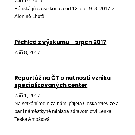
Září 19, 2017
Pr
Pánská jízda se konala od 12. do 19. 8. 2017 v
O ná
Alenině Lhotě.
Ak
Po
Přehled z výzkumu - srpen 2017
Mé
Září 8, 2017
Po
dárc
Reportáž na ČT o nutnosti vzniku
Do
specializovaných center
Ko
Září 1, 2017
Na setkání rodin za námi přijela Česká televize a
Kont
paní náměstkyně ministra zdravotnictví Lenka
Teska Arnoštová