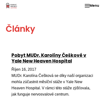
Menu
Pro 
Články
O ne
Pr
dia
In
Pobyt MUDr. Karolíny Češkové v
DMD
Yale New Heaven Hospital
Ge
Říjen 16, 2017
Př
MUDr. Karolína Češková se díky naší organizaci
mohla zúčastnit měsíční stáže v Yale New
Li
Heaven Hospital. V rámci této stáže zjišťovala,
Ne
jak funguje nervosvalové centrum.
one
dět