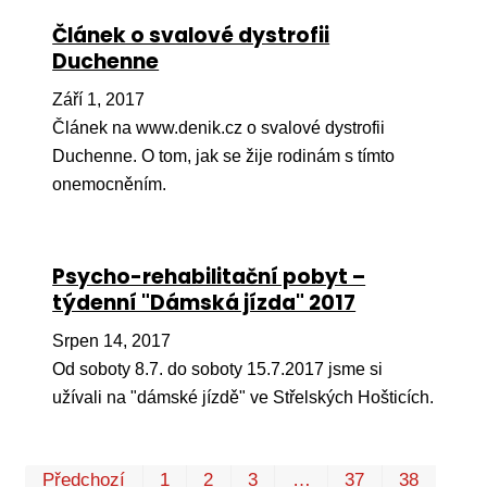
Článek o svalové dystrofii
Duchenne
Září 1, 2017
Článek na www.denik.cz o svalové dystrofii
Duchenne. O tom, jak se žije rodinám s tímto
onemocněním.
Psycho-rehabilitační pobyt –
týdenní "Dámská jízda" 2017
Srpen 14, 2017
Od soboty 8.7. do soboty 15.7.2017 jsme si
užívali na "dámské jízdě" ve Střelských Hošticích.
Prv
P
Předchozí
1
2
3
…
37
38