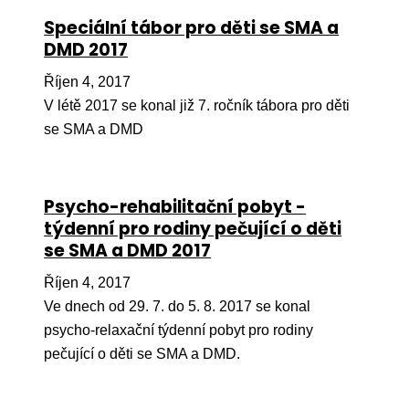
Speciální tábor pro děti se SMA a
Péče
DMD 2017
Od
Říjen 4, 2017
por
V létě 2017 se konal již 7. ročník tábora pro děti
Pé
se SMA a DMD
kro
So
por
Psycho-rehabilitační pobyt -
týdenní pro rodiny pečující o děti
Er
se SMA a DMD 2017
Ps
péč
Říjen 4, 2017
Ve dnech od 29. 7. do 5. 8. 2017 se konal
Re
psycho-relaxační týdenní pobyt pro rodiny
Re
pečující o děti se SMA a DMD.
Nu