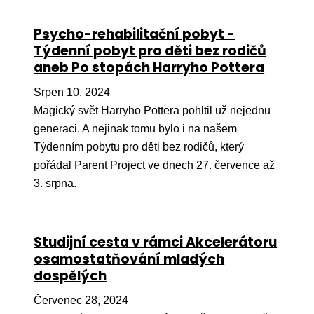
Ko
Psycho-rehabilitační pobyt -
Výz
Týdenní pobyt pro děti bez rodičů
aneb Po stopách Harryho Pottera
No
Srpen 10, 2024
Re
Magický svět Harryho Pottera pohltil už nejednu
generaci. A nejinak tomu bylo i na našem
Aktiv
Týdenním pobytu pro děti bez rodičů, který
Ak
pořádal Parent Project ve dnech 27. července až
Je
3. srpna.
Ve
Sv
Studijní cesta v rámci Akcelerátoru
sval
osamostatňování mladých
dospělých
Od
kon
Červenec 28, 2024