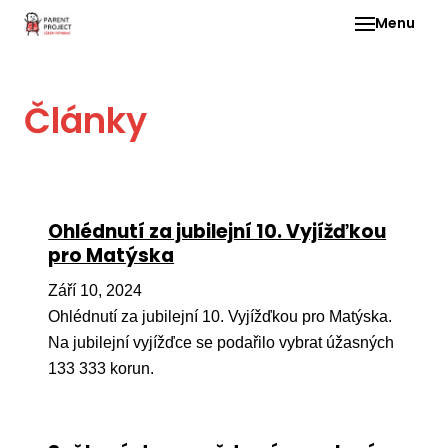
Menu
Pro 
Články
O ne
Pr
dia
In
Ohlédnutí za jubilejní 10. Vyjížďkou
DMD
pro Matýska
Ge
Září 10, 2024
Př
Ohlédnutí za jubilejní 10. Vyjížďkou pro Matýska.
Na jubilejní vyjížďce se podařilo vybrat úžasných
Li
133 333 korun.
Ne
one
dět