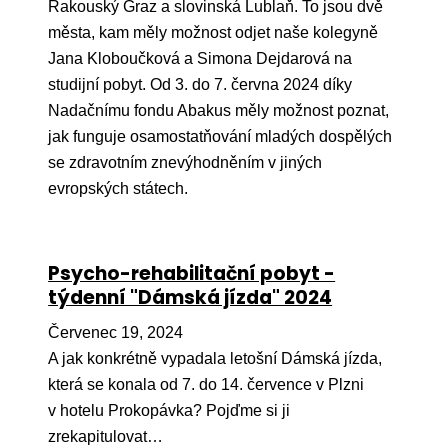
Pr
Rakouský Graz a slovinská Lublaň. To jsou dvě
města, kam měly možnost odjet naše kolegyně
O ná
Jana Kloboučková a Simona Dejdarová na
studijní pobyt. Od 3. do 7. června 2024 díky
Ak
Nadačnímu fondu Abakus měly možnost poznat,
Po
jak funguje osamostatňování mladých dospělých
se zdravotním znevýhodněním v jiných
Mé
evropských státech.
Po
dárc
Do
Psycho-rehabilitační pobyt -
týdenní "Dámská jízda" 2024
Ko
Červenec 19, 2024
Kont
A jak konkrétně vypadala letošní Dámská jízda,
která se konala od 7. do 14. července v Plzni
v hotelu Prokopávka? Pojďme si ji
zrekapitulovat…