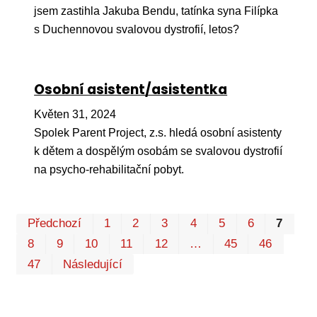
jsem zastihla Jakuba Bendu, tatínka syna Filípka
s Duchennovou svalovou dystrofií, letos?
Osobní asistent/asistentka
Květen 31, 2024
Spolek Parent Project, z.s. hledá osobní asistenty
k dětem a dospělým osobám se svalovou dystrofií
na psycho-rehabilitační pobyt.
Pr
Předchozí
1
2
3
4
5
6
7
P
8
9
10
11
12
…
45
46
47
Následující