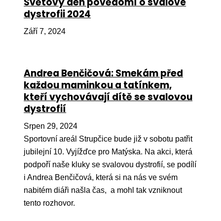
Světový den povědomí o svalové
dystrofii 2024
Péče
Září 7, 2024
Od
por
Pé
Andrea Benčičová: Smekám před
kro
každou maminkou a tatínkem,
So
kteří vychovávají dítě se svalovou
por
dystrofií
Er
Srpen 29, 2024
Sportovní areál Strupčice bude již v sobotu patřit
Ps
jubilejní 10. Vyjížďce pro Matýska. Na akci, která
péč
podpoří naše kluky se svalovou dystrofií, se podílí
Re
i Andrea Benčičová, která si na nás ve svém
Re
nabitém diáři našla čas, a mohl tak vzniknout
tento rozhovor.
Nu