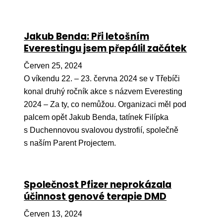
Jakub Benda: Při letošním
Everestingu jsem přepálil začátek
Červen 25, 2024
O víkendu 22. – 23. června 2024 se v Třebíči
konal druhý ročník akce s názvem Everesting
2024 – Za ty, co nemůžou. Organizaci měl pod
palcem opět Jakub Benda, tatínek Filípka
s Duchennovou svalovou dystrofií, společně
s naším Parent Projectem.
Společnost Pfizer neprokázala
účinnost genové terapie DMD
Červen 13, 2024