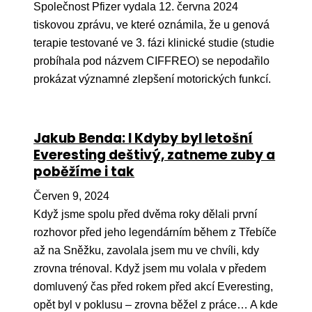
Společnost Pfizer vydala 12. června 2024
tiskovou zprávu, ve které oznámila, že u genová
terapie testované ve 3. fázi klinické studie (studie
probíhala pod názvem CIFFREO) se nepodařilo
prokázat významné zlepšení motorických funkcí.
Jakub Benda: I Kdyby byl letošní
Everesting deštivý, zatneme zuby a
poběžíme i tak
Červen 9, 2024
Když jsme spolu před dvěma roky dělali první
rozhovor před jeho legendárním během z Třebíče
až na Sněžku, zavolala jsem mu ve chvíli, kdy
zrovna trénoval. Když jsem mu volala v předem
domluvený čas před rokem před akcí Everesting,
opět byl v poklusu – zrovna běžel z práce… A kde