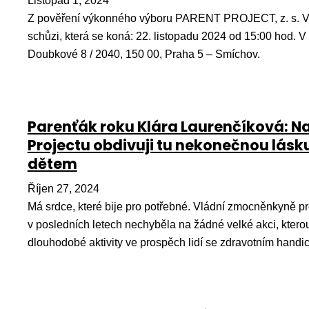
Listopad 1, 2024
Z pověření výkonného výboru PARENT PROJECT, z. s. V
schůzi, která se koná: 22. listopadu 2024 od 15:00 hod. 
Doubkové 8 / 2040, 150 00, Praha 5 – Smíchov.
Parenťák roku Klára Laurenčíková: Na
Projectu obdivuji tu nekonečnou lásk
dětem
Říjen 27, 2024
Má srdce, které bije pro potřebné. Vládní zmocněnkyně pr
v posledních letech nechyběla na žádné velké akci, ktero
dlouhodobé aktivity ve prospěch lidí se zdravotním hand