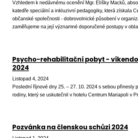
Vzhledem k nedávnému ocenění Mgr. Elišky Macků, absol
katedře speciální a inkluzivní pedagogiky, která získala 
občanské společnosti - dobrovolnické působení v organiza
zaměřujeme na její významné doporučené postupy v oblas
Psycho-rehabilitační pobyt - víkend
2024
Listopad 4, 2024
Poslední říjnové dny 25. – 27. 10. 2024 s sebou přinesly p
rodiny, který se uskutečnil v hotelu Centrum Mariapoli v P
Pozvánka na členskou schůzi 2024