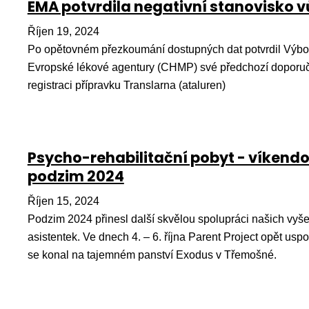
EMA potvrdila negativní stanovisko v
Říjen 19, 2024
Po opětovném přezkoumání dostupných dat potvrdil Výbor
Evropské lékové agentury (CHMP) své předchozí doporu
registraci přípravku Translarna (ataluren)
Psycho-rehabilitační pobyt - víkendo
podzim 2024
Říjen 15, 2024
Podzim 2024 přinesl další skvělou spolupráci našich vyšet
asistentek. Ve dnech 4. – 6. října Parent Project opět uspo
se konal na tajemném panství Exodus v Třemošné.