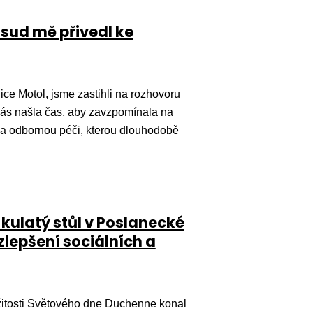
sud mě přivedl ke
ce Motol, jsme zastihli na rozhovoru
na nás našla čas, aby zavzpomínala na
 za odbornou péči, kterou dlouhodobě
kulatý stůl v Poslanecké
lepšení sociálních a
žitosti Světového dne Duchenne konal