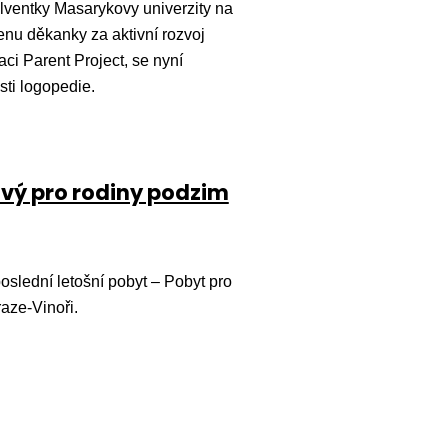
ventky Masarykovy univerzity na
Cenu děkanky za aktivní rozvoj
ci Parent Project, se nyní
ti logopedie.
ový pro rodiny podzim
oslední letošní pobyt – Pobyt pro
raze-Vinoři.