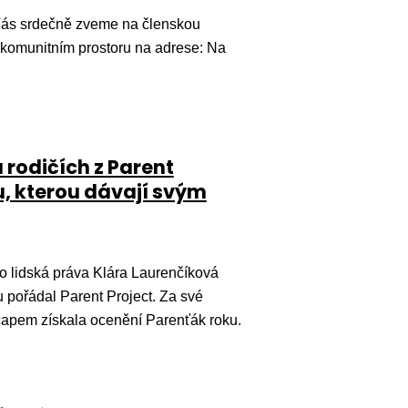
ás srdečně zveme na členskou
V komunitním prostoru na adrese: Na
 rodičích z Parent
u, kterou dávají svým
o lidská práva Klára Laurenčíková
u pořádal Parent Project. Za své
icapem získala ocenění Parenťák roku.