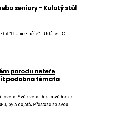
o seniory - Kulatý stůl
4
tůl "Hranice péče" - Události ČT
kém porodu neteře
čit podobná témata
ářijového Světového dne povědomí o
ku, byla dojatá. Přestože za svou
…