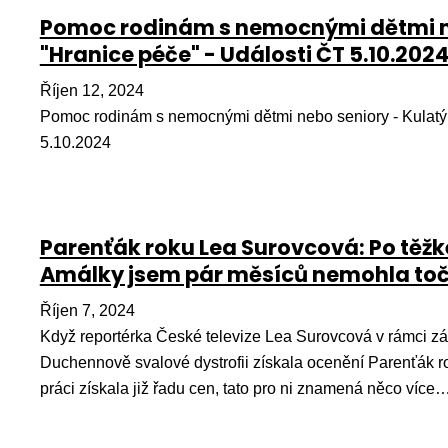
Pomoc rodinám s nemocnými dětmi neb
"Hranice péče" - Události ČT 5.10.202
Říjen 12, 2024
Pomoc rodinám s nemocnými dětmi nebo seniory - Kulatý s
5.10.2024
Parenťák roku Lea Surovcová: Po těž
Amálky jsem pár měsíců nemohla to
Říjen 7, 2024
Když reportérka České televize Lea Surovcová v rámci z
Duchennově svalové dystrofii získala ocenění Parenťák ro
práci získala již řadu cen, tato pro ni znamená něco více