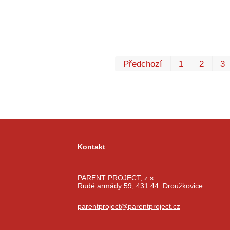
Předchozí
1
2
3
Kontakt
PARENT PROJECT, z.s.
Rudé armády 59, 431 44 Droužkovice
parentproject@parentproject.cz