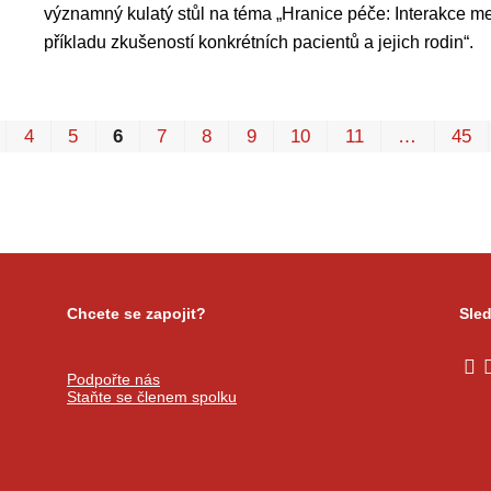
významný kulatý stůl na téma „Hranice péče: Interakce mez
příkladu zkušeností konkrétních pacientů a jejich rodin“.
4
5
6
7
8
9
10
11
…
45
Chcete se zapojit?
Sled
Podpořte nás
Staňte se členem spolku