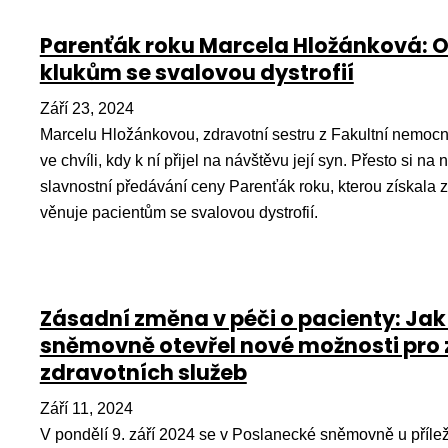
Parenťák roku Marcela Hložánková: O
klukům se svalovou dystrofií
Září 23, 2024
Marcelu Hložánkovou, zdravotní sestru z Fakultní nemocni
ve chvíli, kdy k ní přijel na návštěvu její syn. Přesto si 
slavnostní předávání ceny Parenťák roku, kterou získala
věnuje pacientům se svalovou dystrofií.
Zásadní změna v péči o pacienty: Jak 
sněmovně otevřel nové možnosti pro z
zdravotních služeb
Září 11, 2024
V pondělí 9. září 2024 se v Poslanecké sněmovně u příle