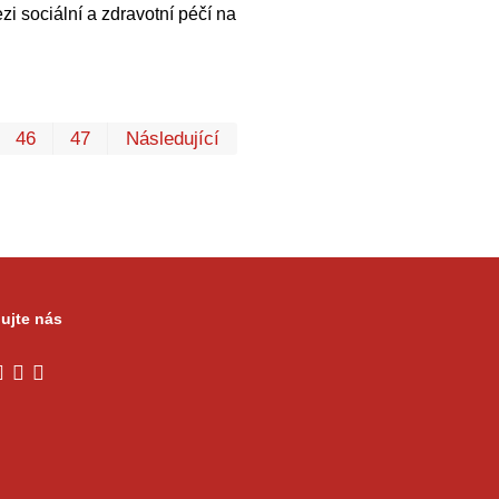
i sociální a zdravotní péčí na
První
Poslední
46
47
Následující
ujte nás