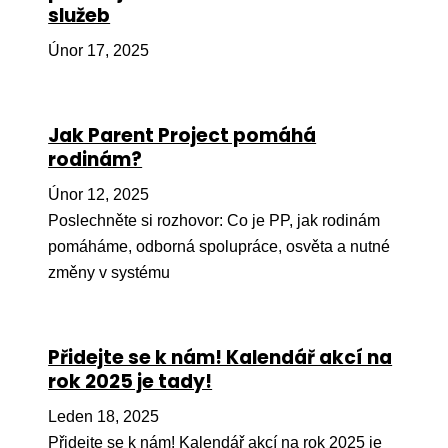
služeb
Ko
Únor 17, 2025
Výz
No
Jak Parent Project pomáhá
Re
rodinám?
Aktiv
Únor 12, 2025
Ak
Poslechněte si rozhovor: Co je PP, jak rodinám
pomáháme, odborná spolupráce, osvěta a nutné
Je
změny v systému
Ve
Sv
Přidejte se k nám! Kalendář akcí na
sval
rok 2025 je tady!
Od
kon
Leden 18, 2025
Přidejte se k nám! Kalendář akcí na rok 2025 je