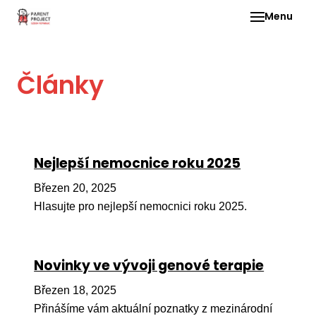
Menu
Pro 
Články
O ne
Pr
dia
In
Nejlepší nemocnice roku 2025
DMD
Březen 20, 2025
Ge
Hlasujte pro nejlepší nemocnici roku 2025.
Př
Li
Novinky ve vývoji genové terapie
Ne
one
Březen 18, 2025
dět
Přinášíme vám aktuální poznatky z mezinárodní