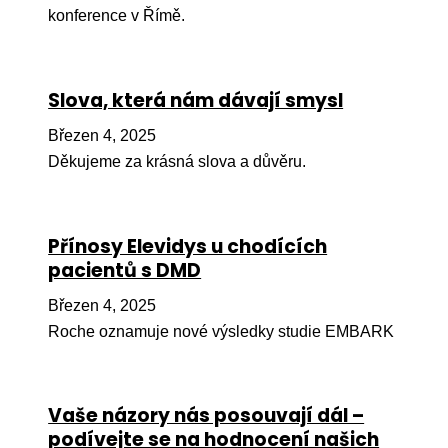
konference v Římě.
Péče
Od
por
Slova, která nám dávají smysl
Pé
Březen 4, 2025
kro
Děkujeme za krásná slova a důvěru.
So
por
Přínosy Elevidys u chodících
Er
pacientů s DMD
Ps
Březen 4, 2025
péč
Roche oznamuje nové výsledky studie EMBARK
Re
Re
Vaše názory nás posouvají dál –
Nu
podívejte se na hodnocení našich