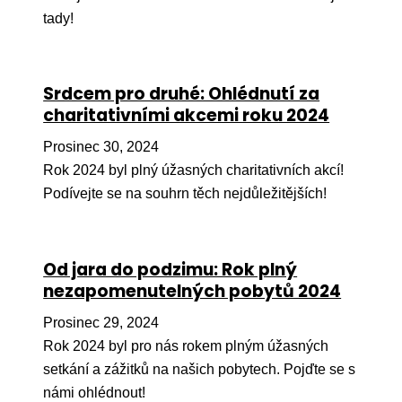
Pr
tady!
O ná
Ak
Srdcem pro druhé: Ohlédnutí za
charitativními akcemi roku 2024
Po
Prosinec 30, 2024
Mé
Rok 2024 byl plný úžasných charitativních akcí!
Po
Podívejte se na souhrn těch nejdůležitějších!
dárc
Do
Od jara do podzimu: Rok plný
Ko
nezapomenutelných pobytů 2024
Kont
Prosinec 29, 2024
Rok 2024 byl pro nás rokem plným úžasných
setkání a zážitků na našich pobytech. Pojďte se s
námi ohlédnout!