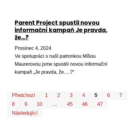
Parent Project spustil novou
informační kampaň Je pravda,
že…?
Prosinec 4, 2024
Ve spolupráci s naší patronkou Míšou
Maurerovou jsme spustili novou informační
kampaň „Je pravda, že….?“
Pr
Předchozí
1
2
3
4
5
6
7
P
8
9
10
…
45
46
47
Následující