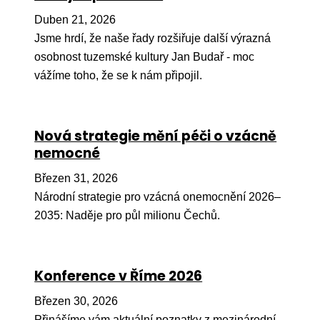
Pr
Duben 21, 2026
O ná
Jsme hrdí, že naše řady rozšiřuje další výrazná
osobnost tuzemské kultury Jan Budař - moc
Ak
vážíme toho, že se k nám připojil.
Po
Mé
Nová strategie mění péči o vzácně
Po
nemocné
dárc
Březen 31, 2026
Do
Národní strategie pro vzácná onemocnění 2026–
Ko
2035: Naděje pro půl milionu Čechů.
Kont
Konference v Říme 2026
Březen 30, 2026
Přinášíme vám aktuální poznatky z mezinárodní