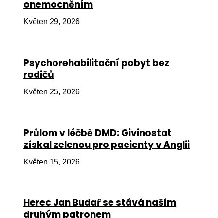
onemocněním
Ko
Květen 29, 2026
Výz
No
Psychorehabilitační pobyt bez
Re
rodičů
Aktiv
Květen 25, 2026
Ak
Je
Průlom v léčbě DMD: Givinostat
získal zelenou pro pacienty v Anglii
Ve
Květen 15, 2026
Sv
sval
Od
Herec Jan Budař se stává naším
kon
druhým patronem