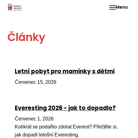
Menu
Pro 
Články
O ne
Pr
dia
In
Letní pobyt pro maminky s dětmi
DMD
Červenec 15, 2026
Ge
Př
Everesting 2026 - jak to dopadlo?
Li
Červenec 1, 2026
Ne
one
Kolikrát se podařilo zdolat Everest? Přečtěte si,
dět
jak dopadl letošní Everesting.