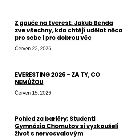
Péče
Od
Z gauče na Everest: Jakub Benda
por
zve všechny, kdo chtějí udělat něco
pro sebe i pro dobrou věc
Pé
kro
Červen 23, 2026
So
por
EVERESTING 2026 - ZA TY, CO
Er
NEMŮŽOU
Ps
Červen 15, 2026
péč
Re
Pohled za bariéry: Studenti
Re
Gymnázia Chomutov si vyzkoušeli
Nu
život s nervosvalovým