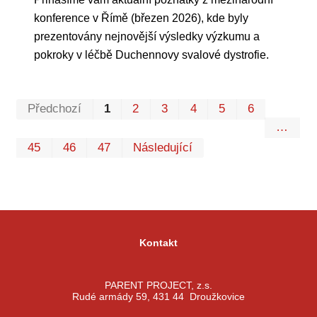
konference v Římě (březen 2026), kde byly
prezentovány nejnovější výsledky výzkumu a
pokroky v léčbě Duchennovy svalové dystrofie.
Prvn
Pos
Předchozí
1
2
3
4
5
6
…
45
46
47
Následující
Kontakt
PARENT PROJECT, z.s.
Rudé armády 59, 431 44 Droužkovice