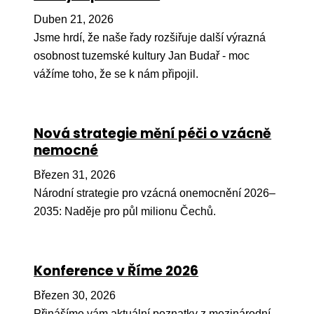
Pr
Duben 21, 2026
O ná
Jsme hrdí, že naše řady rozšiřuje další výrazná
osobnost tuzemské kultury Jan Budař - moc
Ak
vážíme toho, že se k nám připojil.
Po
Mé
Nová strategie mění péči o vzácně
Po
nemocné
dárc
Březen 31, 2026
Do
Národní strategie pro vzácná onemocnění 2026–
Ko
2035: Naděje pro půl milionu Čechů.
Kont
Konference v Říme 2026
Březen 30, 2026
Přinášíme vám aktuální poznatky z mezinárodní