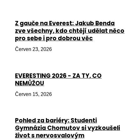
Péče
Od
Z gauče na Everest: Jakub Benda
por
zve všechny, kdo chtějí udělat něco
pro sebe i pro dobrou věc
Pé
kro
Červen 23, 2026
So
por
EVERESTING 2026 - ZA TY, CO
Er
NEMŮŽOU
Ps
Červen 15, 2026
péč
Re
Pohled za bariéry: Studenti
Re
Gymnázia Chomutov si vyzkoušeli
Nu
život s nervosvalovým