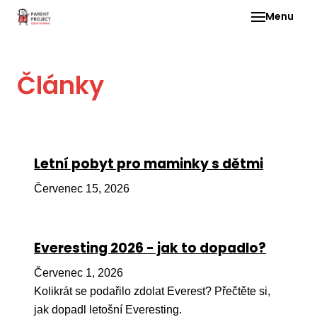
Menu
Pro 
Články
O ne
Pr
dia
In
Letní pobyt pro maminky s dětmi
DMD
Červenec 15, 2026
Ge
Př
Everesting 2026 - jak to dopadlo?
Li
Červenec 1, 2026
Ne
one
Kolikrát se podařilo zdolat Everest? Přečtěte si,
dět
jak dopadl letošní Everesting.