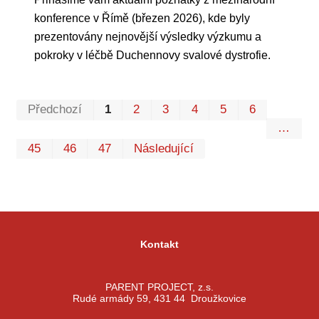
konference v Římě (březen 2026), kde byly
prezentovány nejnovější výsledky výzkumu a
pokroky v léčbě Duchennovy svalové dystrofie.
Prvn
Pos
Předchozí
1
2
3
4
5
6
…
45
46
47
Následující
Kontakt
PARENT PROJECT, z.s.
Rudé armády 59, 431 44 Droužkovice