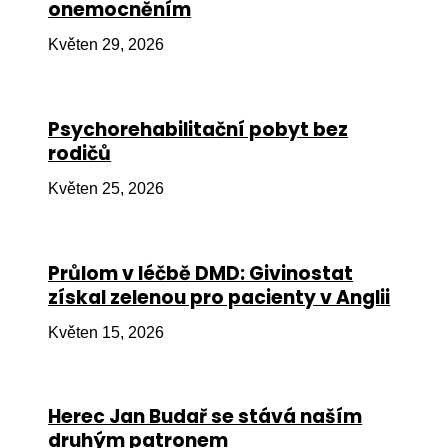
onemocněním
Ko
Květen 29, 2026
Výz
No
Psychorehabilitační pobyt bez
Re
rodičů
Aktiv
Květen 25, 2026
Ak
Je
Průlom v léčbě DMD: Givinostat
získal zelenou pro pacienty v Anglii
Ve
Květen 15, 2026
Sv
sval
Od
Herec Jan Budař se stává naším
kon
druhým patronem