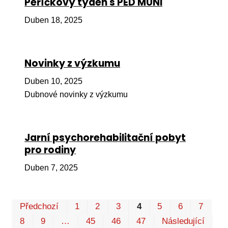
Peříčkový týden s PED MUNI
Pr
Duben 18, 2025
O ná
Ak
Novinky z výzkumu
Po
Duben 10, 2025
Mé
Dubnové novinky z výzkumu
Po
dárc
Do
Jarní psychorehabilitační pobyt
pro rodiny
Ko
Duben 7, 2025
Kont
Pr
Předchozí
1
2
3
4
5
6
7
P
8
9
…
45
46
47
Následující