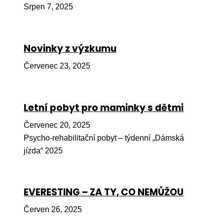
Srpen 7, 2025
Péče
Od
por
Novinky z výzkumu
Pé
Červenec 23, 2025
kro
So
por
Letní pobyt pro maminky s dětmi
Er
Červenec 20, 2025
Psycho-rehabilitační pobyt – týdenní „Dámská
Ps
jízda“ 2025
péč
Re
EVERESTING – ZA TY, CO NEMŮŽOU
Re
Nu
Červen 26, 2025