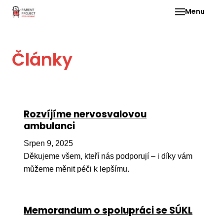
Menu
Pro 
Články
O ne
Pr
dia
In
Rozvíjíme nervosvalovou
DMD
ambulanci
Ge
Srpen 9, 2025
Př
Děkujeme všem, kteří nás podporují – i díky vám
můžeme měnit péči k lepšímu.
Li
Ne
one
Memorandum o spolupráci se SÚKL
dět