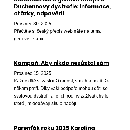
Ko
Duchennovy dystrofie: informace,
otázky, odpovědi
Výz
Prosinec 30, 2025
No
Přečtěte si český přepis webináře na téma
genové terapie.
Re
Aktiv
Kampaň: Aby nikdo nezůstal sám
Ak
Prosinec 15, 2025
Je
Každé dítě si zaslouží radost, smích a pocit, že
Ve
někam patří. Díky vaší podpoře mohou děti se
svalovou dystrofií a jejich rodiny zažívat chvíle,
Sv
sval
které jim dodávají sílu a naději.
Od
kon
Parenťák roku 2025 Karolína