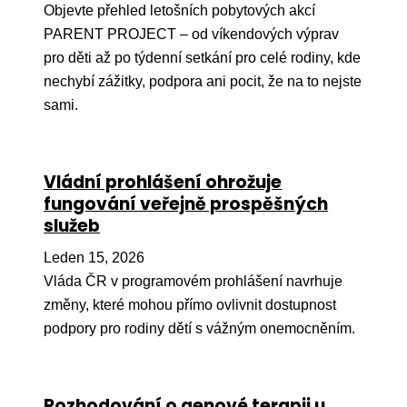
Objevte přehled letošních pobytových akcí
Péče
PARENT PROJECT – od víkendových výprav
pro děti až po týdenní setkání pro celé rodiny, kde
Od
nechybí zážitky, podpora ani pocit, že na to nejste
por
sami.
Pé
kro
So
Vládní prohlášení ohrožuje
por
fungování veřejně prospěšných
služeb
Er
Leden 15, 2026
Ps
péč
Vláda ČR v programovém prohlášení navrhuje
změny, které mohou přímo ovlivnit dostupnost
Re
podpory pro rodiny dětí s vážným onemocněním.
Re
Nu
Rozhodování o genové terapii u