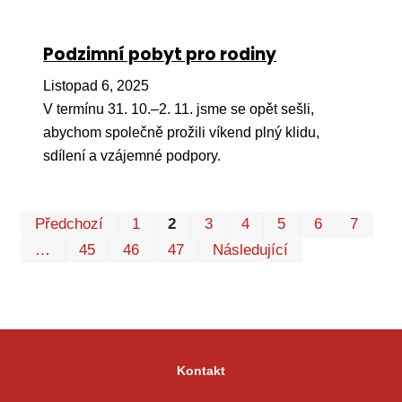
Podzimní pobyt pro rodiny
Listopad 6, 2025
V termínu 31. 10.–2. 11. jsme se opět sešli,
abychom společně prožili víkend plný klidu,
sdílení a vzájemné podpory.
Pr
Předchozí
1
2
3
4
5
6
7
P
…
45
46
47
Následující
Kontakt