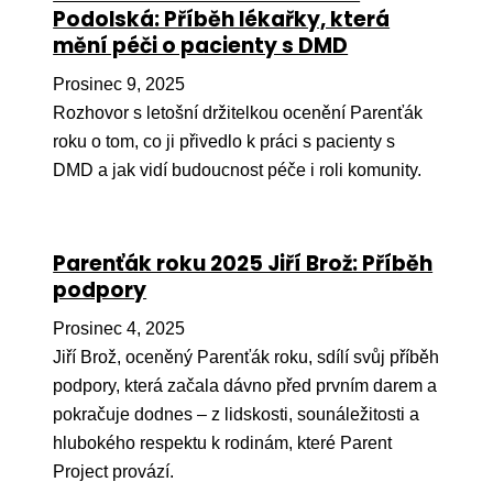
Pr
Podolská: Příběh lékařky, která
mění péči o pacienty s DMD
O ná
Prosinec 9, 2025
Ak
Rozhovor s letošní držitelkou ocenění Parenťák
Po
roku o tom, co ji přivedlo k práci s pacienty s
DMD a jak vidí budoucnost péče i roli komunity.
Mé
Po
dárc
Parenťák roku 2025 Jiří Brož: Příběh
podpory
Do
Prosinec 4, 2025
Ko
Jiří Brož, oceněný Parenťák roku, sdílí svůj příběh
Kont
podpory, která začala dávno před prvním darem a
pokračuje dodnes – z lidskosti, sounáležitosti a
hlubokého respektu k rodinám, které Parent
Project provází.